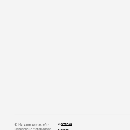
Доставка
© Магазин запчастей и
мотосервис Motorradhof.
Оплата