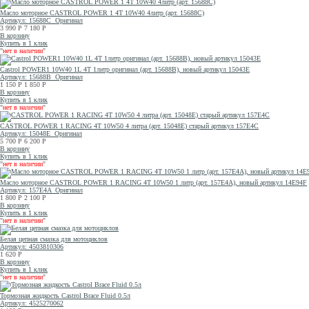
Масло моторное CASTROL POWER 1 4T 10W40 4литр (арт. 15688C)
Артикул: 15688C
Оригинал
3 990
Р
7 180
Р
В корзину
Купить в 1 клик
"
нет в наличии
"
Castrol POWER1 10W40 1L 4T 1литр оригинал (арт. 15688B), новый артикул 15043E
Артикул: 15688B
Оригинал
1 150
Р
1 850
Р
В корзину
Купить в 1 клик
"
нет в наличии
"
CASTROL POWER 1 RACING 4T 10W50 4 литра (арт. 15048E) старый артикул 157E4C
Артикул: 15048E
Оригинал
5 700
Р
6 200
Р
В корзину
Купить в 1 клик
"
нет в наличии
"
Масло моторное CASTROL POWER 1 RACING 4T 10W50 1 литр (арт. 157E4A), новый артикул 14E94F
Артикул: 157E4A
Оригинал
1 800
Р
2 100
Р
В корзину
Купить в 1 клик
"
нет в наличии
"
Белая цепная смазка для мотоциклов
Артикул: 4503810306
1 620
Р
В корзину
Купить в 1 клик
"
нет в наличии
"
Тормозная жидкость Castrol Brace Fluid 0.5л
Артикул: 4525270062