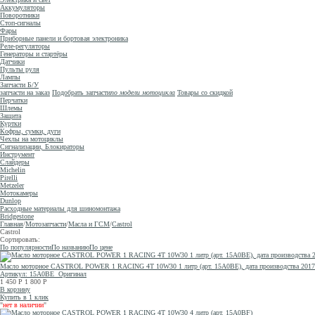
Аккумуляторы
Поворотники
Стоп-сигналы
Фары
Приборные панели и бортовая электроника
Реле-регуляторы
Генераторы и стартёры
Датчики
Пульты руля
Лампы
Запчасти Б/У
запчасти на заказ
Подобрать запчасти
по модели мотоцикла
Товары со скидкой
Перчатки
Шлемы
Защита
Куртки
Кофры, сумки, дуги
Чехлы на мотоциклы
Сигнализации, Блокираторы
Инструмент
Слайдеры
Michelin
Pirelli
Metzeler
Мотокамеры
Dunlop
Расходные материалы для шиномонтажа
Bridgestone
Главная
/
Мотозапчасти
/
Масла и ГСМ
/
Castrol
Castrol
Сортировать:
По популярности
По названию
По цене
Масло моторное CASTROL POWER 1 RACING 4T 10W30 1 литр (арт. 15A0BE), дата производства 2017 
Артикул: 15A0BE
Оригинал
1 450
Р
1 800
Р
В корзину
Купить в 1 клик
"
нет в наличии
"