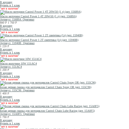
В корзину
Купить в 1 клик
"
нет в наличии
"
Масло моторное Castrol Power 1 4T 20W-50 (1 л) (арт. 15689A)
Артикул: 15689A
Оригинал
880
Р
1 760
Р
В корзину
Купить в 1 клик
"
нет в наличии
"
Масло моторное Castrol Power 1 2T синтетика (1л) (арт. 15940B)
Артикул: 15940B
Оригинал
1 220
Р
В корзину
Купить в 1 клик
"
нет в наличии
"
Масло вилочное 10W 151AC4
Артикул: 151AC4
1 200
Р
В корзину
Купить в 1 клик
"
нет в наличии
"
Белая цепная смазка для мотоциклов Castrol Chain Spray OR (арт. 155C96)
Артикул: 155C96
Оригинал
1 400
Р
В корзину
Купить в 1 клик
"
нет в наличии
"
Белая цепная смазка для мотоциклов Castrol Chain Lube Racing (арт. 15A0F5)
Артикул: 15A0F5
Оригинал
1 790
Р
В корзину
Купить в 1 клик
"
нет в наличии
"