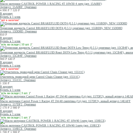
Масло моторное CASTROL POWER 1 RACING 4T 10W30 4 литр (арт. 15A0BF)
Артикул: 15A0BF
Оригинал
4 990
Р
7 520
Р
В корзину
Купить в 1 клик
"
нет в наличии
"
Тормозная жидкость Castrol BRAKEFLUID DOT4 (0.5 L) оригинал (арт. 155BD0), NEW 15DD8D
Артикул: 15DD8D
Оригинал
850
Р
В корзину
Купить в 1 клик
"
есть на складе ( 10 шт. )
"
Тормозная жидкость Castrol BRAKEFLUID React DOT4 Low Temp (0.5 L) оригинал (арт. 15CB4F), анало
Артикул: 15CB4F
Оригинал
900
Р
640
Р
В корзину
Купить в 1 клик
"
нет в наличии
"
Очиститель приводной цепи Castrol Chain Cleaner (арт. 15511C)
Артикул: 15511C
Оригинал
1 330
Р
В корзину
Купить в 1 клик
"
есть на складе ( 3 шт. )
"
Масло моторное Castrol Power 1 Racing 4T 5W-40 синтетика (1л) (арт. 157DF2), новый артикул 14EAFF
Артикул: 157DF2
Оригинал
2 170
Р
2 980
Р
В корзину
Купить в 1 клик
"
есть на складе ( 1 шт. )
"
Масло моторное CASTROL POWER 1 RACING 4T 10W40 1литр (арт. 159ECE)
Артикул: 159ECE
Оригинал
1 700
Р
1 900
Р