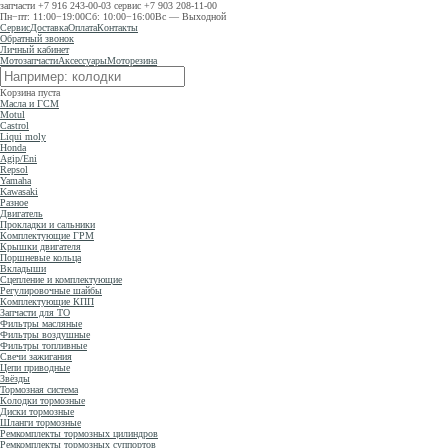
запчасти
+7 916 243-00-03
сервис
+7 903 208-11-00
Пн−пт: 11:00−19:00
Сб: 10:00−16:00
Вс — Выходной
Сервис
Доставка
Оплата
Контакты
Обратный звонок
Личный кабинет
Мотозапчасти
Аксессуары
Моторезина
Корзина пуста
Масла и ГСМ
Motul
Castrol
Liqui moly
Honda
Agip/Eni
Repsol
Yamaha
Kawasaki
Разное
Двигатель
Прокладки и сальники
Комплектующие ГРМ
Крышки двигателя
Поршневые кольца
Вкладыши
Сцепление и комплектующие
Регулировочные шайбы
Комплектующие КПП
Запчасти для ТО
Фильтры масляные
Фильтры воздушные
Фильтры топливные
Свечи зажигания
Цепи приводные
Звёзды
Тормозная система
Колодки тормозные
Диски тормозные
Шланги тормозные
Ремкомплекты тормозных цилиндров
Ремкомплекты тормозных суппортов