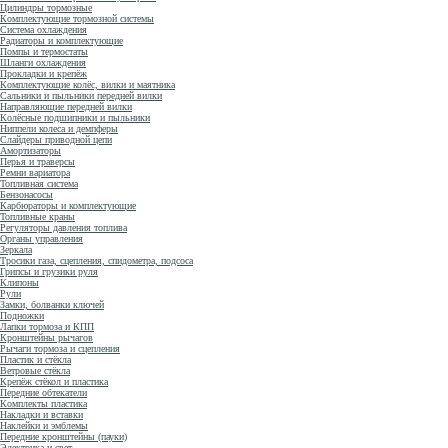
Цилиндры тормозные
Комплектующие тормозной системы
Система охлаждения
Радиаторы и комплектующие
Помпы и термостаты
Шланги охлаждения
Прокладки и крепёж
Комплектующие колёс, вилки и маятника
Сальники и пыльники передней вилки
Направляющие передней вилки
Колёсные подшипники и пыльники
Ниппели колеса и демпферы
Слайдеры приводной цепи
Амортизаторы
Перья и траверсы
Ремни вариатора
Топливная система
Бензонасосы
Карбюраторы и комплектующие
Топливные краны
Регуляторы давления топлива
Органы управления
Зеркала
Тросики газа, сцепления, спидометра, подсоса
Грипсы и грузики руля
Клипоны
Рули
Замки, болванки ключей
Подножки
Лапки тормоза и КПП
Кронштейны рычагов
Рычаги тормоза и сцепления
Пластик и стёкла
Ветровые стёкла
Крепёж стёкол и пластика
Передние обтекатели
Комплекты пластика
Накладки и вставки
Наклейки и эмблемы
Передние кронштейны (пауки)
Электрика и свет