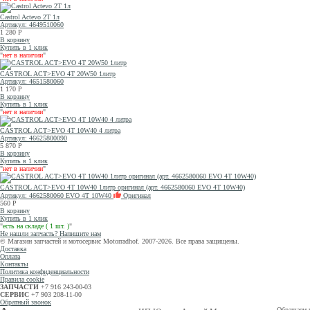
Castrol Actevo 2T 1л
Артикул: 4649510060
1 280
Р
В корзину
Купить в 1 клик
"
нет в наличии
"
CASTROL ACT>EVO 4T 20W50 1литр
Артикул: 4651580060
1 170
Р
В корзину
Купить в 1 клик
"
нет в наличии
"
CASTROL ACT>EVO 4T 10W40 4 литра
Артикул: 46625800090
5 870
Р
В корзину
Купить в 1 клик
"
нет в наличии
"
CASTROL ACT>EVO 4T 10W40 1литр оригинал (арт. 4662580060 EVO 4T 10W40)
Артикул: 4662580060 EVO 4T 10W40
Оригинал
560
Р
В корзину
Купить в 1 клик
"
есть на складе ( 1 шт. )
"
Не нашли запчасть? Напишите нам
© Магазин запчастей и мотосервис Motorradhof. 2007-2026. Все права защищены.
Доставка
Оплата
Контакты
Политика конфиденциальности
Правила cookie
ЗАПЧАСТИ
+7 916 243-00-03
СЕРВИС
+7 903 208-11-00
Обратный звонок
Обращаем в