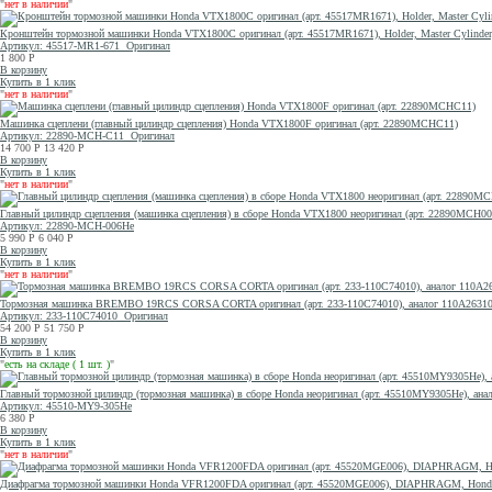
"
нет в наличии
"
Кронштейн тормозной машинки Honda VTX1800C оригинал (арт. 45517MR1671), Holder, Master Cylinder
Артикул: 45517-MR1-671
Оригинал
1 800
Р
В корзину
Купить в 1 клик
"
нет в наличии
"
Машинка сцеплени (главный цилиндр сцепления) Honda VTX1800F оригинал (арт. 22890MCHC11)
Артикул: 22890-MCH-C11
Оригинал
14 700
Р
13 420
Р
В корзину
Купить в 1 клик
"
нет в наличии
"
Главный цилиндр сцепления (машинка сцепления) в сборе Honda VTX1800 неоригинал (арт. 22890MCH
Артикул: 22890-MCH-006He
5 990
Р
6 040
Р
В корзину
Купить в 1 клик
"
нет в наличии
"
Тормозная машинка BREMBO 19RCS CORSA CORTA оригинал (арт. 233-110C74010), аналог 110A2631
Артикул: 233-110C74010
Оригинал
54 200
Р
51 750
Р
В корзину
Купить в 1 клик
"
есть на складе ( 1 шт. )
"
Главный тормозной цилиндр (тормозная машинка) в сборе Honda неоригинал (арт. 45510MY9305He), а
Артикул: 45510-MY9-305He
6 380
Р
В корзину
Купить в 1 клик
"
нет в наличии
"
Диафрагма тормозной машинки Honda VFR1200FDA оригинал (арт. 45520MGE006), DIAPHRAGM, Hond