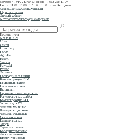
запчасти
+7 916 243-00-03
сервис
+7 903 208-11-00
Пн−пт: 11:00−19:00
Сб: 10:00−16:00
Вс — Выходной
Сервис
Доставка
Оплата
Контакты
Обратный звонок
Личный кабинет
Мотозапчасти
Аксессуары
Моторезина
Корзина пуста
Масла и ГСМ
Motul
Castrol
Liqui moly
Honda
Agip/Eni
Repsol
Yamaha
Kawasaki
Разное
Двигатель
Прокладки и сальники
Комплектующие ГРМ
Крышки двигателя
Поршневые кольца
Вкладыши
Сцепление и комплектующие
Регулировочные шайбы
Комплектующие КПП
Запчасти для ТО
Фильтры масляные
Фильтры воздушные
Фильтры топливные
Свечи зажигания
Цепи приводные
Звёзды
Тормозная система
Колодки тормозные
Диски тормозные
Шланги тормозные