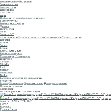
Передние кронштейны (пауки)
Электрика и свет
Аккумуляторы
Поворотники
Стоп-сигналы
Фары
Приборные панели и бортовая электроника
Реле-регуляторы
Генераторы и стартёры
Датчики
Пульты руля
Лампы
Запчасти Б/У
запчасти на заказ
Подобрать запчасти
по модели мотоцикла
Товары со скидкой
Перчатки
Шлемы
Защита
Куртки
Кофры, сумки, дуги
Чехлы на мотоциклы
Сигнализации, Блокираторы
Инструмент
Слайдеры
Michelin
Pirelli
Metzeler
Мотокамеры
Dunlop
Расходные материалы для шиномонтажа
Bridgestone
Главная
/
Мотозапчасти
/
Тормозная система
/
Цилиндры тормозные
Цилиндры тормозные
Сортировать:
По популярности
По названию
По цене
Главный тормозной цилиндр (задний) Honda CBR600F4i оригинал Б/У (арт. 43510MBWE11Б/У), артик
Артикул: 43510-MBW-E11Б/У
1 500
Р
В корзину
Купить в 1 клик