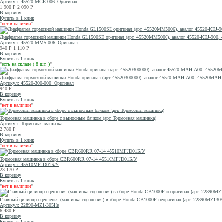
Артикул: 45520-MGE-006
Оригинал
1 900
Р
2 090
Р
В корзину
Купить в 1 клик
"
нет в наличии
"
Диафрагма тормозной машинки Honda GL1500SE оригинал (арт. 45520MM5006), аналог 45520-KEJ-900
Артикул: 45520-MM5-006
Оригинал
940
Р
1 110
Р
В корзину
Купить в 1 клик
"
есть на складе ( 8 шт. )
"
Диафрагма тормозной машинки Honda оригинал (арт. 45520300000), аналог 45520-MAH-A00, 45520MA
Артикул: 45520-300-000
Оригинал
940
Р
В корзину
Купить в 1 клик
"
нет в наличии
"
Тормозная машинка в сборе с выносным бачком (арт. Тормозная машинка)
Артикул: Тормозная машинка
2 780
Р
В корзину
Купить в 1 клик
"
нет в наличии
"
Тормозная машинка в сборе CBR600RR 07-14 45510MFJD01Б/У
Артикул: 45510MFJD01Б/У
23 170
Р
В корзину
Купить в 1 клик
"
нет в наличии
"
Главный цилиндр сцепления (машинка сцепления) в сборе Honda CB1000F неоригинал (арт. 22890MZ130
Артикул: 22890-MZ1-305He
6 480
Р
В корзину
Купить в 1 клик