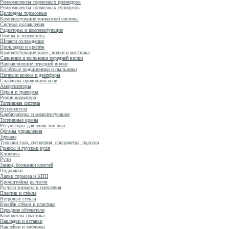
Ремкомплекты тормозных цилиндров
Ремкомплекты тормозных суппортов
Цилиндры тормозные
Комплектующие тормозной системы
Система охлаждения
Радиаторы и комплектующие
Помпы и термостаты
Шланги охлаждения
Прокладки и крепёж
Комплектующие колёс, вилки и маятника
Сальники и пыльники передней вилки
Направляющие передней вилки
Колёсные подшипники и пыльники
Ниппели колеса и демпферы
Слайдеры приводной цепи
Амортизаторы
Перья и траверсы
Ремни вариатора
Топливная система
Бензонасосы
Карбюраторы и комплектующие
Топливные краны
Регуляторы давления топлива
Органы управления
Зеркала
Тросики газа, сцепления, спидометра, подсоса
Грипсы и грузики руля
Клипоны
Рули
Замки, болванки ключей
Подножки
Лапки тормоза и КПП
Кронштейны рычагов
Рычаги тормоза и сцепления
Пластик и стёкла
Ветровые стёкла
Крепёж стёкол и пластика
Передние обтекатели
Комплекты пластика
Накладки и вставки
Наклейки и эмблемы