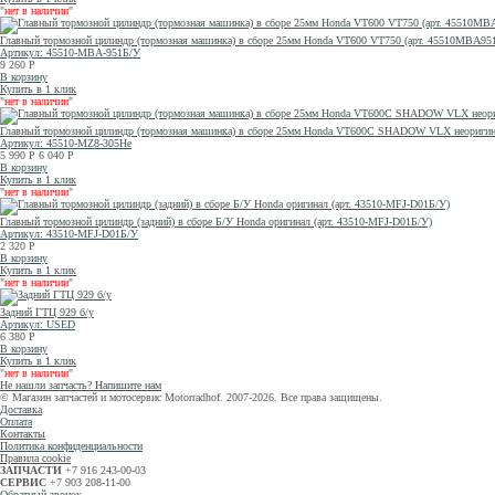
"
нет в наличии
"
Главный тормозной цилиндр (тормозная машинка) в сборе 25мм Honda VT600 VT750 (арт. 45510MBA95
Артикул: 45510-MBA-951Б/У
9 260
Р
В корзину
Купить в 1 клик
"
нет в наличии
"
Главный тормозной цилиндр (тормозная машинка) в сборе 25мм Honda VT600C SHADOW VLX неоригин
Артикул: 45510-MZ8-305He
5 990
Р
6 040
Р
В корзину
Купить в 1 клик
"
нет в наличии
"
Главный тормозной цилиндр (задний) в сборе Б/У Honda оригинал (арт. 43510-MFJ-D01Б/У)
Артикул: 43510-MFJ-D01Б/У
2 320
Р
В корзину
Купить в 1 клик
"
нет в наличии
"
Задний ГТЦ 929 б/у
Артикул: USED
6 380
Р
В корзину
Купить в 1 клик
"
нет в наличии
"
Не нашли запчасть? Напишите нам
© Магазин запчастей и мотосервис Motorradhof. 2007-2026. Все права защищены.
Доставка
Оплата
Контакты
Политика конфиденциальности
Правила cookie
ЗАПЧАСТИ
+7 916 243-00-03
СЕРВИС
+7 903 208-11-00
Обратный звонок