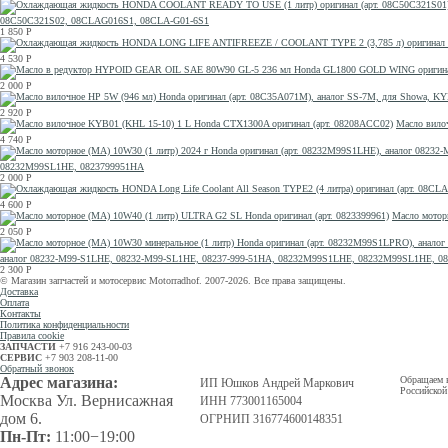
08C50C321S02, 08CLAG016S1, 08CLA-G01-6S1
1 850
Р
4 530
Р
2 000
Р
2 920
Р
Масло вило
4 740
Р
08232M99SL1HE, 0823799951HA
2 000
Р
4 600
Р
Масло мотор
2 050
Р
аналог 08232-M99-S1LHE, 08232-M99-SL1HE, 08237-999-51HA, 08232M99S1LHE, 08232M99SL1HE, 0
2 300
Р
© Магазин запчастей и мотосервис Motorradhof. 2007-2026. Все права защищены.
Доставка
Оплата
Контакты
Политика конфиденциальности
Правила cookie
ЗАПЧАСТИ
+7 916 243-00-03
СЕРВИС
+7 903 208-11-00
Обратный звонок
Адрес магазина:
Обращаем в
ИП Юшков Андрей Маркович
Российской
Москва Ул. Вернисажная
ИНН 773001165004
дом 6.
ОГРНИП 316774600148351
Пн-Пт:
11:00−19:00