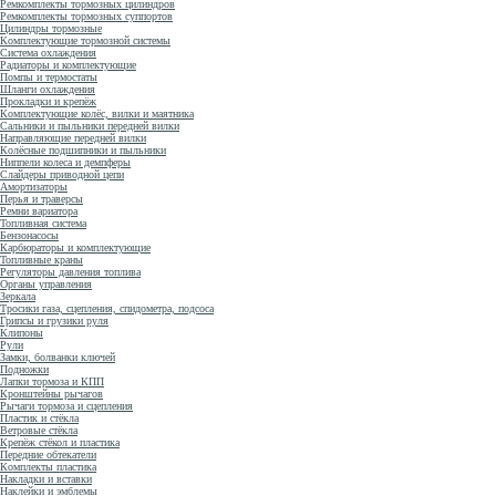
Ремкомплекты тормозных цилиндров
Ремкомплекты тормозных суппортов
Цилиндры тормозные
Комплектующие тормозной системы
Система охлаждения
Радиаторы и комплектующие
Помпы и термостаты
Шланги охлаждения
Прокладки и крепёж
Комплектующие колёс, вилки и маятника
Сальники и пыльники передней вилки
Направляющие передней вилки
Колёсные подшипники и пыльники
Ниппели колеса и демпферы
Слайдеры приводной цепи
Амортизаторы
Перья и траверсы
Ремни вариатора
Топливная система
Бензонасосы
Карбюраторы и комплектующие
Топливные краны
Регуляторы давления топлива
Органы управления
Зеркала
Тросики газа, сцепления, спидометра, подсоса
Грипсы и грузики руля
Клипоны
Рули
Замки, болванки ключей
Подножки
Лапки тормоза и КПП
Кронштейны рычагов
Рычаги тормоза и сцепления
Пластик и стёкла
Ветровые стёкла
Крепёж стёкол и пластика
Передние обтекатели
Комплекты пластика
Накладки и вставки
Наклейки и эмблемы