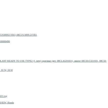
 08CUSM9921YB1) 08CUS-M99-21YB1
400000490
NT READY TO USE TYPE2 (1 литр) оригинал (арт. 08CLAG016S1), аналог 08C50-C321S01, 08C50-
, 10 W, 10-W
022 год
80/85W, Honda