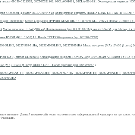
Охлаждающая жидкость HON
Охлаждающая жидкость HONDA LONG LIFE ANTIFREEZE / CO
Масло в редуктор HYPOID GEAR OIL SAE 80W90 GL-5 236 мл Honda GL1800 GOLD 
Масло вилочное HP 5W (946 мл) Honda оригинал (арт. 08C35A071M), аналог SS-7M, для Showa, KYB
чное KYB01 (KHL 15-10) 1 L Honda CTX1300A оригинал (арт. 08208ACC02)
Масло моторное (МА) 10W30 (1 литр) 2
Охлаждающая жидкость HONDA Long Life Coolant All Season TYPE2 (4 л
ное (МА) 10W40 (1 литр) ULTRA G2 SL Honda оригинал (арт. 0823399961)
823799951HA
аше внимание! Данный интернет-сайт носит исключительно информационный характер и ни при каких ус
 Федерации.