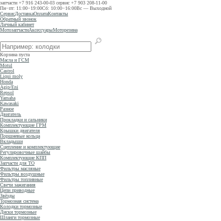
запчасти
+7 916 243-00-03
сервис
+7 903 208-11-00
Пн−пт: 11:00−19:00
Сб: 10:00−16:00
Вс — Выходной
Сервис
Доставка
Оплата
Контакты
Обратный звонок
Личный кабинет
Мотозапчасти
Аксессуары
Моторезина
Корзина пуста
Масла и ГСМ
Motul
Castrol
Liqui moly
Honda
Agip/Eni
Repsol
Yamaha
Kawasaki
Разное
Двигатель
Прокладки и сальники
Комплектующие ГРМ
Крышки двигателя
Поршневые кольца
Вкладыши
Сцепление и комплектующие
Регулировочные шайбы
Комплектующие КПП
Запчасти для ТО
Фильтры масляные
Фильтры воздушные
Фильтры топливные
Свечи зажигания
Цепи приводные
Звёзды
Тормозная система
Колодки тормозные
Диски тормозные
Шланги тормозные