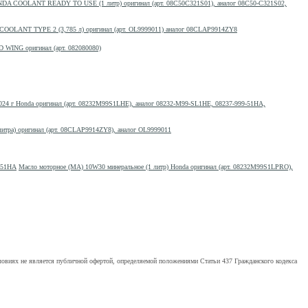
DA COOLANT READY TO USE (1 литр) оригинал (арт. 08C50C321S01), аналог 08C50-C321S02,
OLANT TYPE 2 (3,785 л) оригинал (арт. OL9999011) аналог 08CLAP9914ZY8
WING оригинал (арт. 082080080)
024 г Honda оригинал (арт. 08232M99S1LHE), аналог 08232-M99-SL1HE, 08237-999-51HA,
итра) оригинал (арт. 08CLAP9914ZY8), аналог OL9999011
Масло моторное (МА) 10W30 минеральное (1 литр) Honda оригинал (арт. 08232M99S1LPRO),
ловиях не является публичной офертой, определяемой положениями Статьи 437 Гражданского кодекса