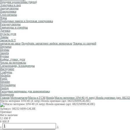
Передние кронштейны (пауки)
Электрика и свет
Аккумуляторы
Поворотники
Стоп-сигналы
Фары
Приборные панели и бортовая электроника
Реле-регуляторы
Генераторы и стартёры
Датчики
Пульты руля
Лампы
Запчасти Б/У
запчасти на заказ
Подобрать запчасти
по модели мотоцикла
Товары со скидкой
Перчатки
Шлемы
Защита
Куртки
Кофры, сумки, дуги
Чехлы на мотоциклы
Сигнализации, Блокираторы
Инструмент
Слайдеры
Michelin
Pirelli
Metzeler
Мотокамеры
Dunlop
Расходные материалы для шиномонтажа
Bridgestone
Главная
/
Мотозапчасти
/
Масла и ГСМ
/
Honda
/
Масло моторное 10W-40 (4 литр) Honda оригинал (арт. 082
Масло моторное 10W-40 (4 литр) Honda оригинал (арт. 08232M99G4LHE)
Артикул: 08232-M99-G4LHE
Оригинал
Нет в наличии
12 690
Р
8 000
Р
–
+