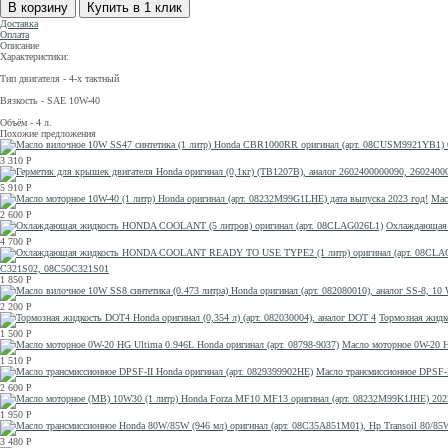
Доставка
Оплата
Описание
Характеристики:
Тип двигателя - 4-х тактный
Вязкость - SAE 10W-40
Объём - 4 л.
Похожие предложения
3 310
Р
5 910
Р
Мас
2 600
Р
Охлаждающая 
4 700
Р
C321S02, 08C50C321S01
1 850
Р
2 200
Р
Тормозная жидко
1 500
Р
Масло моторное 0W-20 H
1 510
Р
Масло трансмиссионное DPSF-I
2 600
Р
1 950
Р
3 480
Р