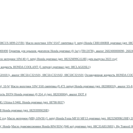
Масло вилочное 10W SS47 синтетика (1 литр) Honda CBR1000RR оригинал (арт.
Герметик для крышек двигателя Honda оригинал (0,1кг) (TB1207B), аналог 2602400000090, 2602
ло моторное 10W-40 (1 литр) Honda оригинал (арт. 08232M99G1LHE) дата выпуска 2023 год!
жидкость HONDA COOLANT (5 литров) оригинал (арт. 08CLAG026L1)
Охлаждающая жидкость HONDA COOLA
Масло вилочное 10W SS8 синтетика (0.473 литра) Honda оригинал (арт. 082080010), аналог SS-8
сть DOT4 Honda оригинал (0,354 л) (арт. 082030004), аналог DOT 4
G Ultima 0.946L Honda оригинал (арт. 08798-9037)
I Honda оригинал (арт. 0829399902HE)
Масло моторное (MB) 10W30 (1 литр) Honda Forza MF10 MF13 оригинал (арт. 08232M99K1JHE) 2
Масло трансмиссионное Honda 80W/85W (946 мл) оригинал (арт. 08C35A851M01), Hp Transoil 