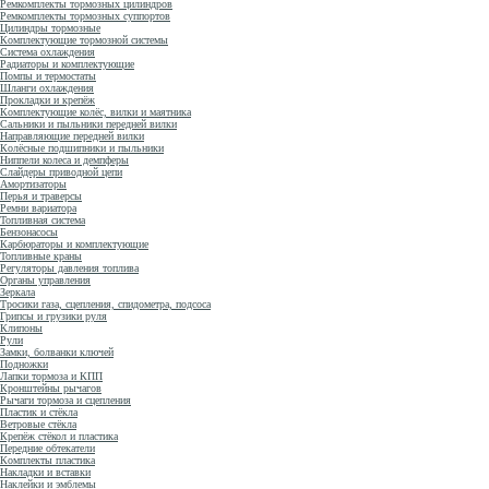
Ремкомплекты тормозных цилиндров
Ремкомплекты тормозных суппортов
Цилиндры тормозные
Комплектующие тормозной системы
Система охлаждения
Радиаторы и комплектующие
Помпы и термостаты
Шланги охлаждения
Прокладки и крепёж
Комплектующие колёс, вилки и маятника
Сальники и пыльники передней вилки
Направляющие передней вилки
Колёсные подшипники и пыльники
Ниппели колеса и демпферы
Слайдеры приводной цепи
Амортизаторы
Перья и траверсы
Ремни вариатора
Топливная система
Бензонасосы
Карбюраторы и комплектующие
Топливные краны
Регуляторы давления топлива
Органы управления
Зеркала
Тросики газа, сцепления, спидометра, подсоса
Грипсы и грузики руля
Клипоны
Рули
Замки, болванки ключей
Подножки
Лапки тормоза и КПП
Кронштейны рычагов
Рычаги тормоза и сцепления
Пластик и стёкла
Ветровые стёкла
Крепёж стёкол и пластика
Передние обтекатели
Комплекты пластика
Накладки и вставки
Наклейки и эмблемы