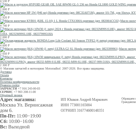
4 530
Р
2 000
Р
2 920
Р
Масло вило
4 740
Р
51HA, 08232M99SL1HE, 0823799951HA
2 000
Р
4 600
Р
Масло мотор
2 050
Р
08232M99S1LPRO), аналог 08232-M99-S1LHE, 08232-M99-SL1HE, 08237-999-51HA, 08232M99S1LHE
2 300
Р
© Магазин запчастей и мотосервис Motorradhof. 2007-2026. Все права защищены.
Доставка
Оплата
Контакты
Политика конфиденциальности
Правила cookie
ЗАПЧАСТИ
+7 916 243-00-03
СЕРВИС
+7 903 208-11-00
Обратный звонок
Адрес магазина:
Обращаем в
ИП Юшков Андрей Маркович
Гражданско
Москва Ул. Вернисажная
ИНН 773001165004
дом 6.
ОГРНИП 316774600148351
Пн-Пт:
11:00−19:00
Сб:
10:00−16:00
Вс:
Выходной