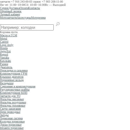
запчасти
+7 916 243-00-03
сервис
+7 903 208-11-00
Пн−пт: 11:00−19:00
Сб: 10:00−16:00
Вс — Выходной
Сервис
Доставка
Оплата
Контакты
Обратный звонок
Личный кабинет
Мотозапчасти
Аксессуары
Моторезина
Корзина пуста
Масла и ГСМ
Motul
Castrol
Liqui moly
Honda
Agip/Eni
Repsol
Yamaha
Kawasaki
Разное
Двигатель
Прокладки и сальники
Комплектующие ГРМ
Крышки двигателя
Поршневые кольца
Вкладыши
Сцепление и комплектующие
Регулировочные шайбы
Комплектующие КПП
Запчасти для ТО
Фильтры масляные
Фильтры воздушные
Фильтры топливные
Свечи зажигания
Цепи приводные
Звёзды
Тормозная система
Колодки тормозные
Диски тормозные
Шланги тормозные