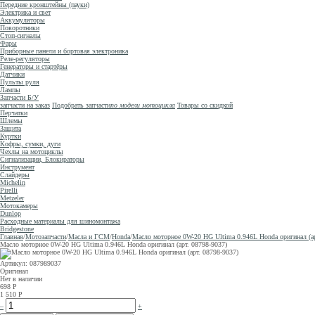
Передние кронштейны (пауки)
Электрика и свет
Аккумуляторы
Поворотники
Стоп-сигналы
Фары
Приборные панели и бортовая электроника
Реле-регуляторы
Генераторы и стартёры
Датчики
Пульты руля
Лампы
Запчасти Б/У
запчасти на заказ
Подобрать запчасти
по модели мотоцикла
Товары со скидкой
Перчатки
Шлемы
Защита
Куртки
Кофры, сумки, дуги
Чехлы на мотоциклы
Сигнализации, Блокираторы
Инструмент
Слайдеры
Michelin
Pirelli
Metzeler
Мотокамеры
Dunlop
Расходные материалы для шиномонтажа
Bridgestone
Главная
/
Мотозапчасти
/
Масла и ГСМ
/
Honda
/
Масло моторное 0W-20 HG Ultima 0.946L Honda оригинал (ар
Масло моторное 0W-20 HG Ultima 0.946L Honda оригинал (арт. 08798-9037)
Артикул: 087989037
Оригинал
Нет в наличии
698
Р
1 510
Р
–
+