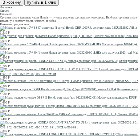
Доставка
Оплата
Описание
Оригинальные запасные части Honda — лучшее решение для вашего мотоцикла. Выбирая оригинальные за
идеальную совместимость запчасти и байка.
Похожие предложения
3 310
Р
5 910
Р
Масло моторное 10W-40 (4 
8 000
Р
Мас
2 600
Р
Охлаждающая 
4 700
Р
C321S01, 08C50-C321S02, 08C50C321S01
1 850
Р
2 200
Р
Тормозная жидко
1 500
Р
Масло трансмиссионное DPSF-I
2 600
Р
1 950
Р
3 480
Р
C321S02, 08C50C321S02, 08CLAG016S1, 08CLA-G01-6S1
1 850
Р