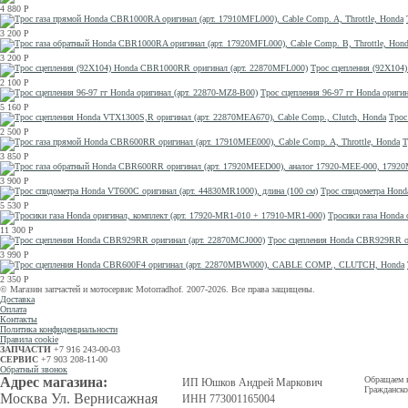
4 880
Р
3 200
Р
3 200
Р
Трос сцепления (92X104
2 100
Р
Трос сцепления 96-97 гг Honda ориги
5 160
Р
Трос
2 500
Р
Т
3 850
Р
3 900
Р
Трос спидометра Hond
5 530
Р
Тросики газа Honda 
11 300
Р
Трос сцепления Honda CBR929RR о
3 990
Р
2 350
Р
© Магазин запчастей и мотосервис Motorradhof. 2007-2026. Все права защищены.
Доставка
Оплата
Контакты
Политика конфиденциальности
Правила cookie
ЗАПЧАСТИ
+7 916 243-00-03
СЕРВИС
+7 903 208-11-00
Обратный звонок
Адрес магазина:
Обращаем в
ИП Юшков Андрей Маркович
Гражданско
Москва Ул. Вернисажная
ИНН 773001165004