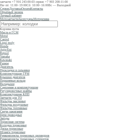
запчасти
+7 916 243-00-03
сервис
+7 903 208-11-00
Пн−пт: 11:00−19:00
Сб: 10:00−16:00
Вс — Выходной
Сервис
Доставка
Оплата
Контакты
Обратный звонок
Личный кабинет
Мотозапчасти
Аксессуары
Моторезина
Корзина пуста
Масла и ГСМ
Motul
Castrol
Liqui moly
Honda
Agip/Eni
Repsol
Yamaha
Kawasaki
Разное
Двигатель
Прокладки и сальники
Комплектующие ГРМ
Крышки двигателя
Поршневые кольца
Вкладыши
Сцепление и комплектующие
Регулировочные шайбы
Комплектующие КПП
Запчасти для ТО
Фильтры масляные
Фильтры воздушные
Фильтры топливные
Свечи зажигания
Цепи приводные
Звёзды
Тормозная система
Колодки тормозные
Диски тормозные
Шланги тормозные
Ремкомплекты тормозных цилиндров
Ремкомплекты тормозных суппортов