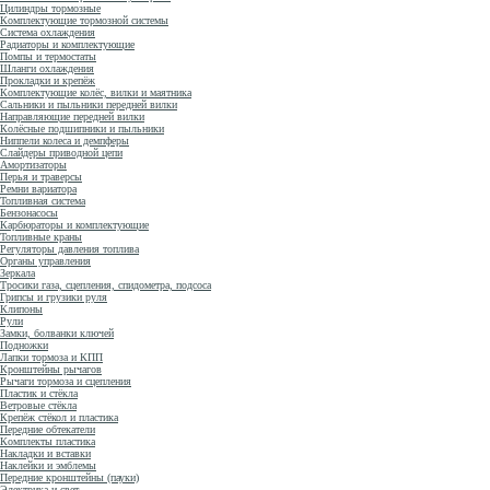
Цилиндры тормозные
Комплектующие тормозной системы
Система охлаждения
Радиаторы и комплектующие
Помпы и термостаты
Шланги охлаждения
Прокладки и крепёж
Комплектующие колёс, вилки и маятника
Сальники и пыльники передней вилки
Направляющие передней вилки
Колёсные подшипники и пыльники
Ниппели колеса и демпферы
Слайдеры приводной цепи
Амортизаторы
Перья и траверсы
Ремни вариатора
Топливная система
Бензонасосы
Карбюраторы и комплектующие
Топливные краны
Регуляторы давления топлива
Органы управления
Зеркала
Тросики газа, сцепления, спидометра, подсоса
Грипсы и грузики руля
Клипоны
Рули
Замки, болванки ключей
Подножки
Лапки тормоза и КПП
Кронштейны рычагов
Рычаги тормоза и сцепления
Пластик и стёкла
Ветровые стёкла
Крепёж стёкол и пластика
Передние обтекатели
Комплекты пластика
Накладки и вставки
Наклейки и эмблемы
Передние кронштейны (пауки)
Электрика и свет