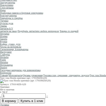
Аккумуляторы
Поворотники
Стоп-сигналы
Фары
Приборные панели и бортовая электроника
Реле-регуляторы
Генераторы и стартёры
Датчики
Пульты руля
Лампы
Запчасти Б/У
запчасти на заказ
Подобрать запчасти
по модели мотоцикла
Товары со скидкой
Перчатки
Шлемы
Защита
Куртки
Кофры, сумки, дуги
Чехлы на мотоциклы
Сигнализации, Блокираторы
Инструмент
Слайдеры
Michelin
Pirelli
Metzeler
Мотокамеры
Dunlop
Расходные материалы для шиномонтажа
Bridgestone
Главная
/
Мотозапчасти
/
Органы управления
/
Тросики газа, сцепления, спидометра, подсоса
/
Трос газа Hond
Трос газа Honda оригинал (арт. 17910MZ8A20)
Артикул: 17910-MZ8-A20
Оригинал
Нет в наличии
6 780
Р
–
+
Доставка