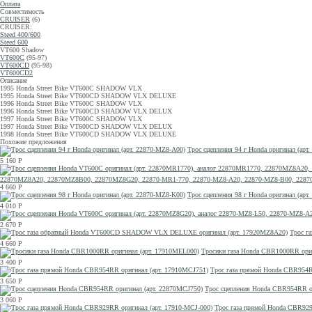
Оплата
Совместимость
CRUISER
(6)
CRUISER:
Steed 400/600
Steed 600
VT600 Shadow
VT600C
(95-97)
VT600CD
(95-98)
VT600CD2
Описание
1995 Honda Street Bike VT600C SHADOW VLX
1995 Honda Street Bike VT600CD SHADOW VLX DELUXE
1996 Honda Street Bike VT600C SHADOW VLX
1996 Honda Street Bike VT600CD SHADOW VLX DELUX
1997 Honda Street Bike VT600C SHADOW VLX
1997 Honda Street Bike VT600CD SHADOW VLX DELUX
1998 Honda Street Bike VT600CD SHADOW VLX DELUXE
Похожие предложения
Трос сцепления 94 г Honda оригинал (арт
5 160
Р
22870MZ8A20, 22870MZ8B00, 22870MZ8G20, 22870-MR1-770, 22870-MZ8-A20, 22870-MZ8-B00, 2287
4 660
Р
Трос сцепления 98 г Honda оригинал (арт
4 010
Р
2 670
Р
Трос г
4 660
Р
Тросики газа Honda CBR1000RR ори
3 400
Р
Трос газа прямой Honda CBR954R
3 650
Р
Трос сцепления Honda CBR954RR о
3 060
Р
Трос газа прямой Honda CBR929