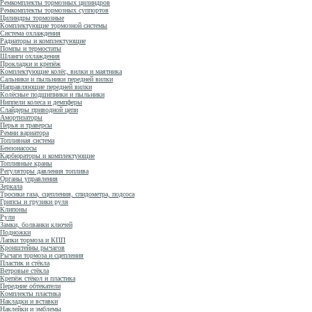
Ремкомплекты тормозных цилиндров
Ремкомплекты тормозных суппортов
Цилиндры тормозные
Комплектующие тормозной системы
Система охлаждения
Радиаторы и комплектующие
Помпы и термостаты
Шланги охлаждения
Прокладки и крепёж
Комплектующие колёс, вилки и маятника
Сальники и пыльники передней вилки
Направляющие передней вилки
Колёсные подшипники и пыльники
Ниппели колеса и демпферы
Слайдеры приводной цепи
Амортизаторы
Перья и траверсы
Ремни вариатора
Топливная система
Бензонасосы
Карбюраторы и комплектующие
Топливные краны
Регуляторы давления топлива
Органы управления
Зеркала
Тросики газа, сцепления, спидометра, подсоса
Грипсы и грузики руля
Клипоны
Рули
Замки, болванки ключей
Подножки
Лапки тормоза и КПП
Кронштейны рычагов
Рычаги тормоза и сцепления
Пластик и стёкла
Ветровые стёкла
Крепёж стёкол и пластика
Передние обтекатели
Комплекты пластика
Накладки и вставки
Наклейки и эмблемы