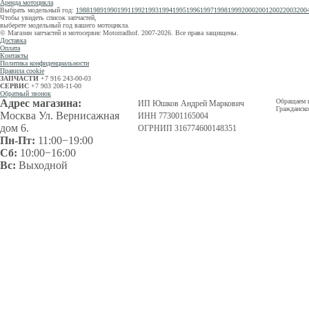
Аренда мотоцикла
Выбрать модельный год:
1988
1989
1990
1991
1992
1993
1994
1995
1996
1997
1998
1999
2000
2001
2002
2003
200
Чтобы увидеть список запчастей,
выберете модельный год
вашего мотоцикла.
© Магазин запчастей и мотосервис Motorradhof. 2007-2026. Все права защищены.
Доставка
Оплата
Контакты
Политика конфиденциальности
Правила cookie
ЗАПЧАСТИ
+7 916 243-00-03
СЕРВИС
+7 903 208-11-00
Обратный звонок
Адрес магазина:
Обращаем в
ИП Юшков Андрей Маркович
Гражданско
Москва Ул. Вернисажная
ИНН 773001165004
дом 6.
ОГРНИП 316774600148351
Пн-Пт:
11:00−19:00
Сб:
10:00−16:00
Вс:
Выходной