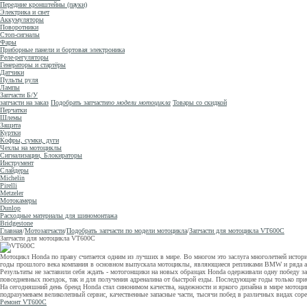
Передние кронштейны (пауки)
Электрика и свет
Аккумуляторы
Поворотники
Стоп-сигналы
Фары
Приборные панели и бортовая электроника
Реле-регуляторы
Генераторы и стартёры
Датчики
Пульты руля
Лампы
Запчасти Б/У
запчасти на заказ
Подобрать запчасти
по модели мотоцикла
Товары со скидкой
Перчатки
Шлемы
Защита
Куртки
Кофры, сумки, дуги
Чехлы на мотоциклы
Сигнализации, Блокираторы
Инструмент
Слайдеры
Michelin
Pirelli
Metzeler
Мотокамеры
Dunlop
Расходные материалы для шиномонтажа
Bridgestone
Главная
/
Мотозапчасти
/
Подобрать запчасти по модели мотоцикла
/
Запчасти для мотоцикла VT600C
Запчасти для мотоцикла VT600C
Мотоцикл Honda по праву считается одним из лучших в мире. Во многом это заслуга многолетней истории
годы прошлого века компания в основном выпускала мотоциклы, являющиеся репликами BMW и ряда амер
Результаты не заставили себя ждать - мотогонщики на новых образцах Honda одерживали одну победу з
повседневных поездок, так и для получения адреналина от быстрой езды. Последующие годы только приб
На сегодняшний день бренд Honda стал синонимом качества, надежности и яркого дизайна в мире мото
подразумеваем великолепный сервис, качественные запасные части, тысячи побед в различных видах соре
Ремонт VT600C