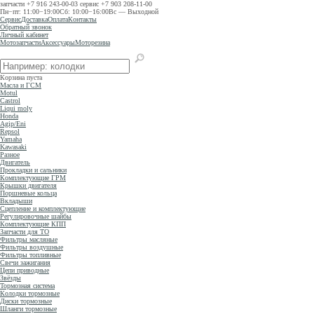
запчасти
+7 916 243-00-03
сервис
+7 903 208-11-00
Пн−пт: 11:00−19:00
Сб: 10:00−16:00
Вс — Выходной
Сервис
Доставка
Оплата
Контакты
Обратный звонок
Личный кабинет
Мотозапчасти
Аксессуары
Моторезина
Корзина пуста
Масла и ГСМ
Motul
Castrol
Liqui moly
Honda
Agip/Eni
Repsol
Yamaha
Kawasaki
Разное
Двигатель
Прокладки и сальники
Комплектующие ГРМ
Крышки двигателя
Поршневые кольца
Вкладыши
Сцепление и комплектующие
Регулировочные шайбы
Комплектующие КПП
Запчасти для ТО
Фильтры масляные
Фильтры воздушные
Фильтры топливные
Свечи зажигания
Цепи приводные
Звёзды
Тормозная система
Колодки тормозные
Диски тормозные
Шланги тормозные