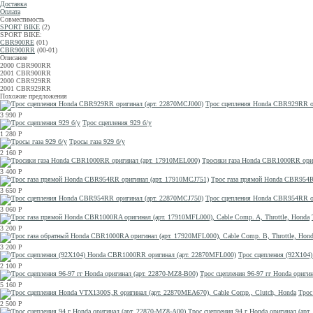
Доставка
Оплата
Совместимость
SPORT BIKE
(2)
SPORT BIKE:
CBR900RE
(01)
CBR900RR
(00-01)
Описание
2000 CBR900RR
2001 CBR900RR
2000 CBR929RR
2001 CBR929RR
Похожие предложения
Трос сцепления Honda CBR929RR о
3 990
Р
Трос сцепления 929 б/у
1 280
Р
Тросы газа 929 б/у
2 160
Р
Тросики газа Honda CBR1000RR ори
3 400
Р
Трос газа прямой Honda CBR954R
3 650
Р
Трос сцепления Honda CBR954RR о
3 060
Р
3 200
Р
3 200
Р
Трос сцепления (92X104
2 100
Р
Трос сцепления 96-97 гг Honda ориги
5 160
Р
Трос
2 500
Р
Трос сцепления 94 г Honda оригинал (арт