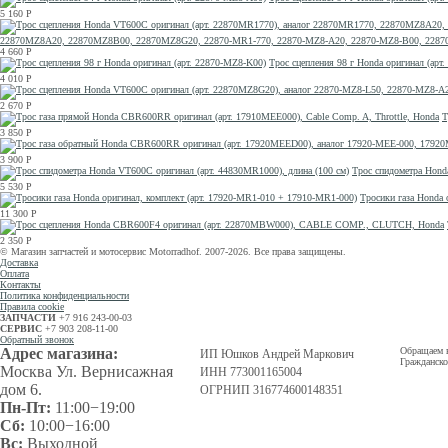
5 160
Р
22870MZ8A20, 22870MZ8B00, 22870MZ8G20, 22870-MR1-770, 22870-MZ8-A20, 22870-MZ8-B00, 2287
4 660
Р
Трос сцепления 98 г Honda оригинал (арт
4 010
Р
2 670
Р
Т
3 850
Р
3 900
Р
Трос спидометра Hond
5 530
Р
Тросики газа Honda 
11 300
Р
2 350
Р
© Магазин запчастей и мотосервис Motorradhof. 2007-2026. Все права защищены.
Доставка
Оплата
Контакты
Политика конфиденциальности
Правила cookie
ЗАПЧАСТИ
+7 916 243-00-03
СЕРВИС
+7 903 208-11-00
Обратный звонок
Адрес магазина:
Обращаем в
ИП Юшков Андрей Маркович
Гражданско
Москва Ул. Вернисажная
ИНН 773001165004
дом 6.
ОГРНИП 316774600148351
Пн-Пт:
11:00−19:00
Сб:
10:00−16:00
Вс:
Выходной