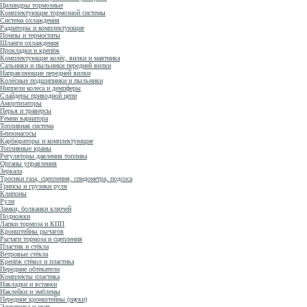
Цилиндры тормозные
Комплектующие тормозной системы
Система охлаждения
Радиаторы и комплектующие
Помпы и термостаты
Шланги охлаждения
Прокладки и крепёж
Комплектующие колёс, вилки и маятника
Сальники и пыльники передней вилки
Направляющие передней вилки
Колёсные подшипники и пыльники
Ниппели колеса и демпферы
Слайдеры приводной цепи
Амортизаторы
Перья и траверсы
Ремни вариатора
Топливная система
Бензонасосы
Карбюраторы и комплектующие
Топливные краны
Регуляторы давления топлива
Органы управления
Зеркала
Тросики газа, сцепления, спидометра, подсоса
Грипсы и грузики руля
Клипоны
Рули
Замки, болванки ключей
Подножки
Лапки тормоза и КПП
Кронштейны рычагов
Рычаги тормоза и сцепления
Пластик и стёкла
Ветровые стёкла
Крепёж стёкол и пластика
Передние обтекатели
Комплекты пластика
Накладки и вставки
Наклейки и эмблемы
Передние кронштейны (пауки)
Электрика и свет