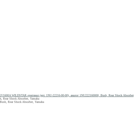
V1600A WILDSTAR оригинал (арт. 1NU-22216-00-00), аналог 1NU222160000, Bush, Rear Shock Absorber
 Rear Shock Absorber, Yamaha