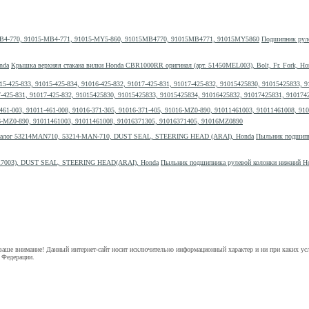
Подшипник руле
Крышка верхняя стакана вилки Honda CBR1000RR оригинал (арт. 51450MEL003), Bolt, Fr. Fork, Ho
017-425-831, 91017-425-832, 91015425830, 91015425833, 91015425834, 91016425832, 91017425831, 910174
1016-MZ0-890, 91011461003, 91011461008, 91016371305, 91016371405, 91016MZ0890
Пыльник подшипн
Пыльник подшипника рулевой колонки нижний 
аше внимание! Данный интернет-сайт носит исключительно информационный характер и ни при каких ус
 Федерации.