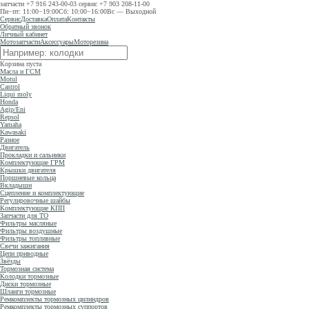
запчасти
+7 916 243-00-03
сервис
+7 903 208-11-00
Пн−пт: 11:00−19:00
Сб: 10:00−16:00
Вс — Выходной
Сервис
Доставка
Оплата
Контакты
Обратный звонок
Личный кабинет
Мотозапчасти
Аксессуары
Моторезина
Корзина пуста
Масла и ГСМ
Motul
Castrol
Liqui moly
Honda
Agip/Eni
Repsol
Yamaha
Kawasaki
Разное
Двигатель
Прокладки и сальники
Комплектующие ГРМ
Крышки двигателя
Поршневые кольца
Вкладыши
Сцепление и комплектующие
Регулировочные шайбы
Комплектующие КПП
Запчасти для ТО
Фильтры масляные
Фильтры воздушные
Фильтры топливные
Свечи зажигания
Цепи приводные
Звёзды
Тормозная система
Колодки тормозные
Диски тормозные
Шланги тормозные
Ремкомплекты тормозных цилиндров
Ремкомплекты тормозных суппортов