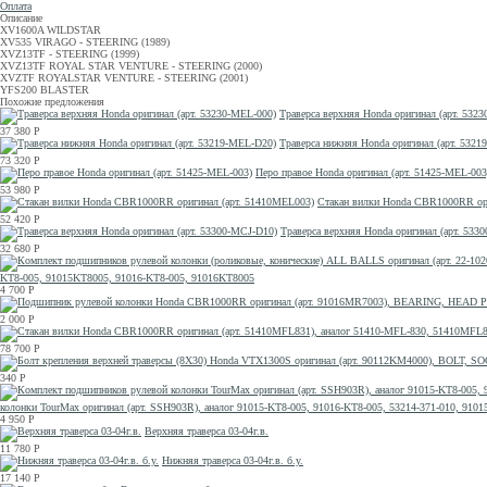
Оплата
Описание
XV1600A WILDSTAR
XV535 VIRAGO - STEERING (1989)
XVZ13TF - STEERING (1999)
XVZ13TF ROYAL STAR VENTURE - STEERING (2000)
XVZTF ROYALSTAR VENTURE - STEERING (2001)
YFS200 BLASTER
Похожие предложения
Траверса верхняя Honda оригинал (арт. 532
37 380
Р
Траверса нижняя Honda оригинал (арт. 532
73 320
Р
Перо правое Honda оригинал (арт. 51425-MEL-003
53 980
Р
Стакан вилки Honda CBR1000RR ори
52 420
Р
Траверса верхняя Honda оригинал (арт. 533
32 680
Р
KT8-005, 91015KT8005, 91016-KT8-005, 91016KT8005
4 700
Р
2 000
Р
78 700
Р
340
Р
колонки TourMax оригинал (арт. SSH903R), аналог 91015-KT8-005, 91016-KT8-005, 53214-371-010, 910
4 950
Р
Верхняя траверса 03-04г.в.
11 780
Р
Нижняя траверса 03-04г.в. б.у.
17 140
Р