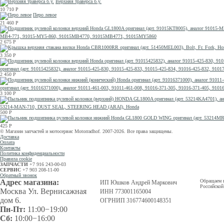
Верхняя траверса б.у.
10 710
Р
Перо левое
21 460
Р
MB4-771, 91015-MY5-860, 91015MB4770, 91015MB4771, 91015MY5860
2 675
Р
3 350
Р
оригинал (арт. 91015425832), аналог 91015-425-830, 91015-425-833, 91015-425-834, 91016-425-832, 91
2 450
Р
оригинал (арт. 91016371000), аналог 91011-461-003, 91011-461-008, 91016-371-305, 91016-371-405, 9
3 100
Р
53214-MAN-710, DUST SEAL, STEERING HEAD (ARAI), Honda
500
Р
425
Р
© Магазин запчастей и мотосервис Motorradhof. 2007-2026. Все права защищены.
Доставка
Оплата
Контакты
Политика конфиденциальности
Правила cookie
ЗАПЧАСТИ
+7 916 243-00-03
СЕРВИС
+7 903 208-11-00
Обратный звонок
Адрес магазина:
Обращаем в
ИП Юшков Андрей Маркович
Российской
Москва Ул. Вернисажная
ИНН 773001165004
дом 6.
ОГРНИП 316774600148351
Пн-Пт:
11:00−19:00
Сб:
10:00−16:00