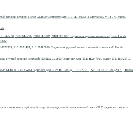
вой колонки верхний Honda GL1800A оригинал (арт. 91015KT8005), аналог 91015-MB4-770, 91015-
nda
Подшипник рулевой колонки верхний Honda
25832
Подшипник рулевой колонки нижний (конический) Honda
ика рулевой колонки (верхний) HONDA GL1800A оригинал (арт. 53214KA4701), аналог 53214MAN710,
Honda GL1800 GOLD WING оригинал (арт. 53214MR7003), DUST SEAL, STEERING HEAD(ARAI), Honda
ловиях не является публичной офертой, определяемой положениями Статьи 437 Гражданского кодекса