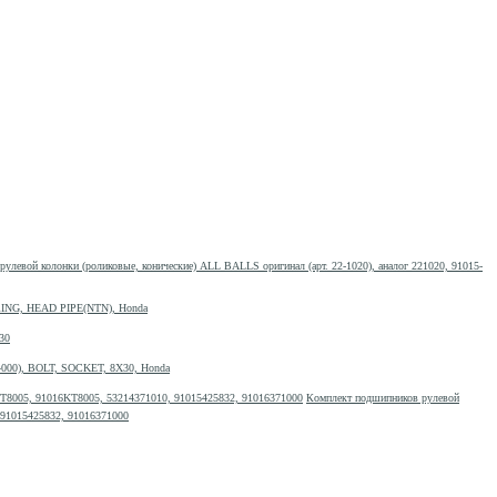
улевой колонки (роликовые, конические) ALL BALLS оригинал (арт. 22-1020), аналог 221020, 91015-
RING, HEAD PIPE(NTN), Honda
30
M4000), BOLT, SOCKET, 8X30, Honda
Комплект подшипников рулевой
 91015425832, 91016371000