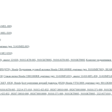
30-MEL-000)
19-MEL-D20)
)
гинал (арт. 51410MEL003)
00-MCJ-D10)
Комплект подшипников р
Подшипник рулевой колонки Honda CBR1000RR оригинал (арт. 91016MR7003), BEA
Стакан вилки Honda CBR1000RR оригинал (арт. 51410MFL831), аналог 51410-MFL-830, 51410MFL8
Болт крепления верхней траверсы (8Х30) Honda VTX1300S оригинал (арт. 90112K
15-425-832, 09267-30010-000, 0926730010000, 91016-371-000, 91015KT8005, 91016KT8005, 53214371010,