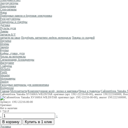
Аккумуляторы
Поворотники
Стоп-сигналы
Фары
Приборные панели и бортовая электроника
Реле-регуляторы
Генераторы и стартёры
Датчики
Пульты руля
Лампы
Запчасти Б/У
запчасти на заказ
Подобрать запчасти
по модели мотоцикла
Товары со скидкой
Перчатки
Шлемы
Защита
Куртки
Кофры, сумки, дуги
Чехлы на мотоциклы
Сигнализации, Блокираторы
Инструмент
Слайдеры
Michelin
Pirelli
Metzeler
Мотокамеры
Dunlop
Расходные материалы для шиномонтажа
Bridgestone
Главная
/
Мотозапчасти
/
Комплектующие колёс, вилки и маятника
/
Перья и траверсы
/
Сайлентблок Yamaha X
Сайлентблок Yamaha XV1600A WILDSTAR оригинал (арт. 1NU-22216-00-00), аналог 1NU222160000, Bush,
Артикул: 1NU-22216-00-00
Оригинал
Нет в наличии
1 750
Р
–
+
Доставка