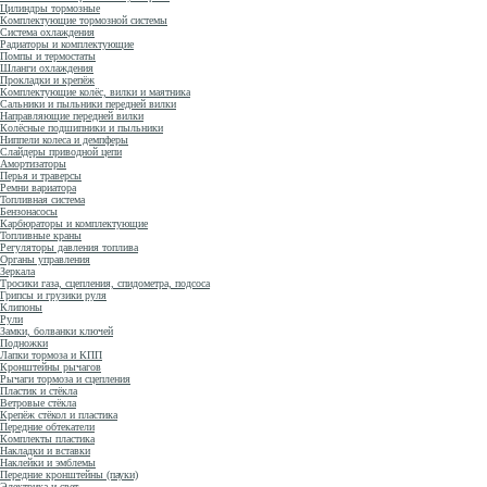
Цилиндры тормозные
Комплектующие тормозной системы
Система охлаждения
Радиаторы и комплектующие
Помпы и термостаты
Шланги охлаждения
Прокладки и крепёж
Комплектующие колёс, вилки и маятника
Сальники и пыльники передней вилки
Направляющие передней вилки
Колёсные подшипники и пыльники
Ниппели колеса и демпферы
Слайдеры приводной цепи
Амортизаторы
Перья и траверсы
Ремни вариатора
Топливная система
Бензонасосы
Карбюраторы и комплектующие
Топливные краны
Регуляторы давления топлива
Органы управления
Зеркала
Тросики газа, сцепления, спидометра, подсоса
Грипсы и грузики руля
Клипоны
Рули
Замки, болванки ключей
Подножки
Лапки тормоза и КПП
Кронштейны рычагов
Рычаги тормоза и сцепления
Пластик и стёкла
Ветровые стёкла
Крепёж стёкол и пластика
Передние обтекатели
Комплекты пластика
Накладки и вставки
Наклейки и эмблемы
Передние кронштейны (пауки)
Электрика и свет