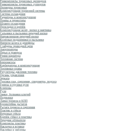
Ремкомплекты тормозных цилиндров
Ремкомплекты тормозных суппортов
Цилиндры тормозные
Комплектующие тормозной системы
Система охлаждения
Радиаторы и комплектующие
Помпы и термостаты
Шланги охлаждения
Прокладки и крепёж
Комплектующие колёс, вилки и маятника
Сальники и пыльники передней вилки
Направляющие передней вилки
Колёсные подшипники и пыльники
Ниппели колеса и демпферы
Слайдеры приводной цепи
Амортизаторы
Перья и траверсы
Ремни вариатора
Топливная система
Бензонасосы
Карбюраторы и комплектующие
Топливные краны
Регуляторы давления топлива
Органы управления
Зеркала
Тросики газа, сцепления, спидометра, подсоса
Грипсы и грузики руля
Клипоны
Рули
Замки, болванки ключей
Подножки
Лапки тормоза и КПП
Кронштейны рычагов
Рычаги тормоза и сцепления
Пластик и стёкла
Ветровые стёкла
Крепёж стёкол и пластика
Передние обтекатели
Комплекты пластика
Накладки и вставки
Наклейки и эмблемы