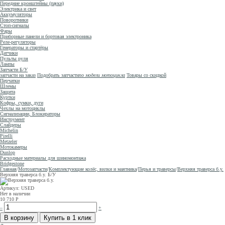
Передние кронштейны (пауки)
Электрика и свет
Аккумуляторы
Поворотники
Стоп-сигналы
Фары
Приборные панели и бортовая электроника
Реле-регуляторы
Генераторы и стартёры
Датчики
Пульты руля
Лампы
Запчасти Б/У
запчасти на заказ
Подобрать запчасти
по модели мотоцикла
Товары со скидкой
Перчатки
Шлемы
Защита
Куртки
Кофры, сумки, дуги
Чехлы на мотоциклы
Сигнализации, Блокираторы
Инструмент
Слайдеры
Michelin
Pirelli
Metzeler
Мотокамеры
Dunlop
Расходные материалы для шиномонтажа
Bridgestone
Главная
/
Мотозапчасти
/
Комплектующие колёс, вилки и маятника
/
Перья и траверсы
/
Верхняя траверса б.у.
Верхняя траверса б.у.
Б/У
Артикул: USED
Нет в наличии
10 710
Р
–
+