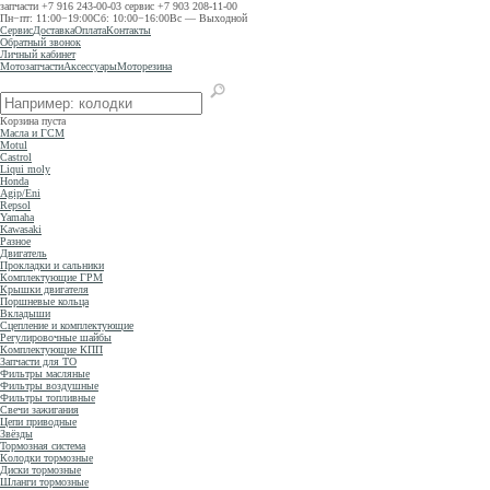
запчасти
+7 916 243-00-03
сервис
+7 903 208-11-00
Пн−пт: 11:00−19:00
Сб: 10:00−16:00
Вс — Выходной
Сервис
Доставка
Оплата
Контакты
Обратный звонок
Личный кабинет
Мотозапчасти
Аксессуары
Моторезина
Корзина пуста
Масла и ГСМ
Motul
Castrol
Liqui moly
Honda
Agip/Eni
Repsol
Yamaha
Kawasaki
Разное
Двигатель
Прокладки и сальники
Комплектующие ГРМ
Крышки двигателя
Поршневые кольца
Вкладыши
Сцепление и комплектующие
Регулировочные шайбы
Комплектующие КПП
Запчасти для ТО
Фильтры масляные
Фильтры воздушные
Фильтры топливные
Свечи зажигания
Цепи приводные
Звёзды
Тормозная система
Колодки тормозные
Диски тормозные
Шланги тормозные