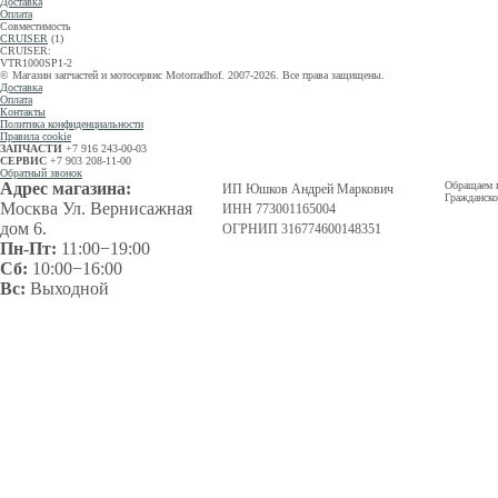
Доставка
Оплата
Совместимость
CRUISER
(1)
CRUISER:
VTR1000SP1-2
© Магазин запчастей и мотосервис Motorradhof. 2007-2026. Все права защищены.
Доставка
Оплата
Контакты
Политика конфиденциальности
Правила cookie
ЗАПЧАСТИ
+7 916 243-00-03
СЕРВИС
+7 903 208-11-00
Обратный звонок
Адрес магазина:
Обращаем в
ИП Юшков Андрей Маркович
Гражданско
Москва Ул. Вернисажная
ИНН 773001165004
дом 6.
ОГРНИП 316774600148351
Пн-Пт:
11:00−19:00
Сб:
10:00−16:00
Вс:
Выходной