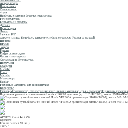
Аккумуляторы
Поворотники
Стоп-сигналы
Фары
Приборные панели и бортовая электроника
Реле-регуляторы
Генераторы и стартёры
Датчики
Пульты руля
Лампы
Запчасти Б/У
запчасти на заказ
Подобрать запчасти
по модели мотоцикла
Товары со скидкой
Перчатки
Шлемы
Защита
Куртки
Кофры, сумки, дуги
Чехлы на мотоциклы
Сигнализации, Блокираторы
Инструмент
Слайдеры
Michelin
Pirelli
Metzeler
Мотокамеры
Dunlop
Расходные материалы для шиномонтажа
Bridgestone
Главная
/
Мотозапчасти
/
Комплектующие колёс, вилки и маятника
/
Перья и траверсы
/
Подшипник рулевой к
Подшипник рулевой колонки нижний Honda VFR800A оригинал (арт. 91016KT8005), аналог 91016-MB
Артикул: 91016-KT8-005
Оригинал
Есть на складе ( 10 шт. )
2 895
Р