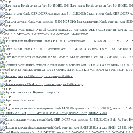
73 320
Р
Перо правое Honda оригинал (арт. 51425-MEL-003
53 980
Р
Стакан вилки Honda CBR1000RR ори
52 420
Р
Траверса верхняя Honda оригинал (арт. 533
32 680
Р
221020, 91015-KT8-005, 91015KT8005, 91016-KT8-005, 91016KT8005
4 700
Р
2 000
Р
78 700
Р
340
Р
рулевой колонки TourMax оригинал (арт. SSH903R), аналог 91015-KT8-005, 91016-KT8-005, 53214-371-
4 950
Р
Верхняя траверса 03-04г.в.
11 780
Р
Нижняя траверса 03-04г.в. б.у.
17 140
Р
Верхняя траверса б.у.
10 710
Р
Перо левое
21 460
Р
770, 91015-MB4-771, 91015-MY5-860, 91015MB4770, 91015MB4771, 91015MY5860
2 675
Р
3 350
Р
верхний Honda оригинал (арт. 91015425832), аналог 91015-425-830, 91015-425-833, 91015-425-834, 910