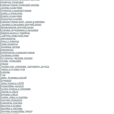
Цилиндры тормозные
Комплектующие тормозной системы
Система охлаждения
Радиаторы и комплектующие
Помпы и термостаты
Шланги охлаждения
Прокладки и крепёж
Комплектующие колёс, вилки и маятника
Сальники и пыльники передней вилки
Направляющие передней вилки
Колёсные подшипники и пыльники
Ниппели колеса и демпферы
Слайдеры приводной цепи
Амортизаторы
Перья и траверсы
Ремни вариатора
Топливная система
Бензонасосы
Карбюраторы и комплектующие
Топливные краны
Регуляторы давления топлива
Органы управления
Зеркала
Тросики газа, сцепления, спидометра, подсоса
Грипсы и грузики руля
Клипоны
Рули
Замки, болванки ключей
Подножки
Лапки тормоза и КПП
Кронштейны рычагов
Рычаги тормоза и сцепления
Пластик и стёкла
Ветровые стёкла
Крепёж стёкол и пластика
Передние обтекатели
Комплекты пластика
Накладки и вставки
Наклейки и эмблемы
Передние кронштейны (пауки)
Электрика и свет