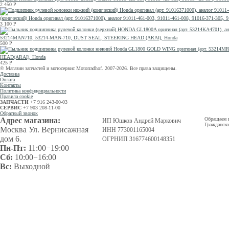
2 450
Р
(конический) Honda оригинал (арт. 91016371000), аналог 91011-461-003, 91011-461-008, 91016-371-30
3 100
Р
53214MAN710, 53214-MAN-710, DUST SEAL, STEERING HEAD (ARAI), Honda
500
Р
HEAD(ARAI), Honda
425
Р
© Магазин запчастей и мотосервис Motorradhof. 2007-2026. Все права защищены.
Доставка
Оплата
Контакты
Политика конфиденциальности
Правила cookie
ЗАПЧАСТИ
+7 916 243-00-03
СЕРВИС
+7 903 208-11-00
Обратный звонок
Адрес магазина:
Обращаем в
ИП Юшков Андрей Маркович
Гражданско
Москва Ул. Вернисажная
ИНН 773001165004
дом 6.
ОГРНИП 316774600148351
Пн-Пт:
11:00−19:00
Сб:
10:00−16:00
Вс:
Выходной