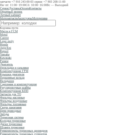
запчасти
+7 916 243-00-03
сервис
+7 903 208-11-00
Пн−пт: 11:00−19:00
Сб: 10:00−16:00
Вс — Выходной
Сервис
Доставка
Оплата
Контакты
Обратный звонок
Личный кабинет
Мотозапчасти
Аксессуары
Моторезина
Корзина пуста
Масла и ГСМ
Motul
Castrol
Liqui moly
Honda
Agip/Eni
Repsol
Yamaha
Kawasaki
Разное
Двигатель
Прокладки и сальники
Комплектующие ГРМ
Крышки двигателя
Поршневые кольца
Вкладыши
Сцепление и комплектующие
Регулировочные шайбы
Комплектующие КПП
Запчасти для ТО
Фильтры масляные
Фильтры воздушные
Фильтры топливные
Свечи зажигания
Цепи приводные
Звёзды
Тормозная система
Колодки тормозные
Диски тормозные
Шланги тормозные
Ремкомплекты тормозных цилиндров
Ремкомплекты тормозных суппортов