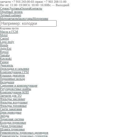
запчасти
+7 916 243-00-03
сервис
+7 903 208-11-00
Пн−пт: 11:00−19:00
Сб: 10:00−16:00
Вс — Выходной
Сервис
Доставка
Оплата
Контакты
Обратный звонок
Личный кабинет
Мотозапчасти
Аксессуары
Моторезина
Корзина пуста
Масла и ГСМ
Motul
Castrol
Liqui moly
Honda
Agip/Eni
Repsol
Yamaha
Kawasaki
Разное
Двигатель
Прокладки и сальники
Комплектующие ГРМ
Крышки двигателя
Поршневые кольца
Вкладыши
Сцепление и комплектующие
Регулировочные шайбы
Комплектующие КПП
Запчасти для ТО
Фильтры масляные
Фильтры воздушные
Фильтры топливные
Свечи зажигания
Цепи приводные
Звёзды
Тормозная система
Колодки тормозные
Диски тормозные
Шланги тормозные
Ремкомплекты тормозных цилиндров
Ремкомплекты тормозных суппортов