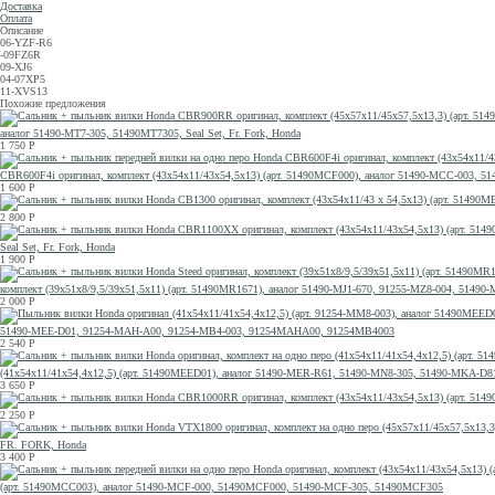
Доставка
Оплата
Описание
06-YZF-R6
-09FZ6R
09-XJ6
04-07XP5
11-XVS13
Похожие предложения
аналог 51490-MT7-305, 51490MT7305, Seal Set, Fr. Fork, Honda
1 750
Р
CBR600F4i оригинал, комплект (43x54x11/43x54,5x13) (арт. 51490MCF000), аналог 51490-MCC-003
1 600
Р
2 800
Р
Seal Set, Fr. Fork, Honda
1 900
Р
комплект (39x51x8/9,5/39x51,5x11) (арт. 51490MR1671), аналог 51490-MJ1-670, 91255-MZ8-004, 514
2 000
Р
51490-MEE-D01, 91254-MAH-A00, 91254-MB4-003, 91254MAHA00, 91254MB4003
2 540
Р
(41x54x11/41x54,4x12,5) (арт. 51490MEED01), аналог 51490-MER-R61, 51490-MN8-305, 51490-MKA
3 650
Р
2 250
Р
FR. FORK, Honda
3 400
Р
(арт. 51490MCC003), аналог 51490-MCF-000, 51490MCF000, 51490-MCF-305, 51490MCF305