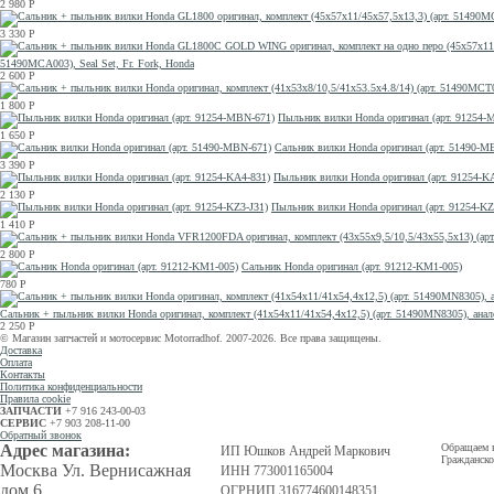
2 980
Р
3 330
Р
51490MCA003), Seal Set, Fr. Fork, Honda
2 600
Р
1 800
Р
Пыльник вилки Honda оригинал (арт. 91254-
1 650
Р
Сальник вилки Honda оригинал (арт. 51490-M
3 390
Р
Пыльник вилки Honda оригинал (арт. 91254-K
2 130
Р
Пыльник вилки Honda оригинал (арт. 91254-KZ
1 410
Р
2 800
Р
Сальник Honda оригинал (арт. 91212-KM1-005)
780
Р
Сальник + пыльник вилки Honda оригинал, комплект (41x54x11/41x54,4x12,5) (арт. 51490MN8305
2 250
Р
© Магазин запчастей и мотосервис Motorradhof. 2007-2026. Все права защищены.
Доставка
Оплата
Контакты
Политика конфиденциальности
Правила cookie
ЗАПЧАСТИ
+7 916 243-00-03
СЕРВИС
+7 903 208-11-00
Обратный звонок
Адрес магазина:
Обращаем в
ИП Юшков Андрей Маркович
Гражданско
Москва Ул. Вернисажная
ИНН 773001165004
дом 6.
ОГРНИП 316774600148351