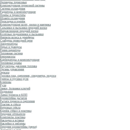
Цилиндры тормозные
Комплектующие тормозной системы
Система охлаждения
Радиаторы и комплектующие
Помпы и термостаты
Шланги охлаждения
Прокладки и крепёж
Комплектующие колёс, вилки и маятника
Сальники и пыльники передней вилки
Направляющие передней вилки
Колёсные подшипники и пыльники
Ниппели колеса и демпферы
Слайдеры приводной цепи
Амортизаторы
Перья и траверсы
Ремни вариатора
Топливная система
Бензонасосы
Карбюраторы и комплектующие
Топливные краны
Регуляторы давления топлива
Органы управления
Зеркала
Тросики газа, сцепления, спидометра, подсоса
Грипсы и грузики руля
Клипоны
Рули
Замки, болванки ключей
Подножки
Лапки тормоза и КПП
Кронштейны рычагов
Рычаги тормоза и сцепления
Пластик и стёкла
Ветровые стёкла
Крепёж стёкол и пластика
Передние обтекатели
Комплекты пластика
Накладки и вставки
Наклейки и эмблемы
Передние кронштейны (пауки)
Электрика и свет