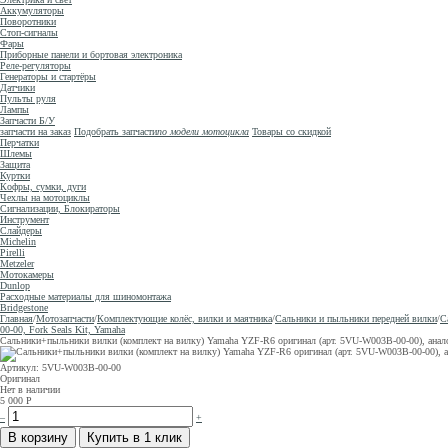
Аккумуляторы
Поворотники
Стоп-сигналы
Фары
Приборные панели и бортовая электроника
Реле-регуляторы
Генераторы и стартёры
Датчики
Пульты руля
Лампы
Запчасти Б/У
запчасти на заказ
Подобрать запчасти
по модели мотоцикла
Товары со скидкой
Перчатки
Шлемы
Защита
Куртки
Кофры, сумки, дуги
Чехлы на мотоциклы
Сигнализации, Блокираторы
Инструмент
Слайдеры
Michelin
Pirelli
Metzeler
Мотокамеры
Dunlop
Расходные материалы для шиномонтажа
Bridgestone
Главная
/
Мотозапчасти
/
Комплектующие колёс, вилки и маятника
/
Сальники и пыльники передней вилки
/
С
00-00, Fork Seals Kit, Yamaha
Сальники+пыльники вилки (комплект на вилку) Yamaha YZF-R6 оригинал (арт. 5VU-W003B-00-00), анал
Артикул: 5VU-W003B-00-00
Оригинал
Нет в наличии
5 000
Р
–
+