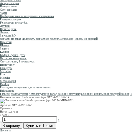
Аккумуляторы
Поворотники
Стоп-сигналы
Фары
Приборные панели и бортовая электроника
Реле-регуляторы
Генераторы и стартёры
Датчики
Пульты руля
Лампы
Запчасти Б/У
запчасти на заказ
Подобрать запчасти
по модели мотоцикла
Товары со скидкой
Перчатки
Шлемы
Защита
Куртки
Кофры, сумки, дуги
Чехлы на мотоциклы
Сигнализации, Блокираторы
Инструмент
Слайдеры
Michelin
Pirelli
Metzeler
Мотокамеры
Dunlop
Расходные материалы для шиномонтажа
Bridgestone
Главная
/
Мотозапчасти
/
Комплектующие колёс, вилки и маятника
/
Сальники и пыльники передней вилки
/
П
Пыльник вилки Honda оригинал (арт. 91254-MBN-671)
Артикул: 91254-MBN-671
Оригинал
Нет в наличии
1 650
Р
–
+
Доставка