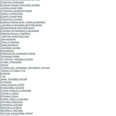
Цилиндры тормозные
Комплектующие тормозной системы
Система охлаждения
Радиаторы и комплектующие
Помпы и термостаты
Шланги охлаждения
Прокладки и крепёж
Комплектующие колёс, вилки и маятника
Сальники и пыльники передней вилки
Направляющие передней вилки
Колёсные подшипники и пыльники
Ниппели колеса и демпферы
Слайдеры приводной цепи
Амортизаторы
Перья и траверсы
Ремни вариатора
Топливная система
Бензонасосы
Карбюраторы и комплектующие
Топливные краны
Регуляторы давления топлива
Органы управления
Зеркала
Тросики газа, сцепления, спидометра, подсоса
Грипсы и грузики руля
Клипоны
Рули
Замки, болванки ключей
Подножки
Лапки тормоза и КПП
Кронштейны рычагов
Рычаги тормоза и сцепления
Пластик и стёкла
Ветровые стёкла
Крепёж стёкол и пластика
Передние обтекатели
Комплекты пластика
Накладки и вставки
Наклейки и эмблемы
Передние кронштейны (пауки)
Электрика и свет