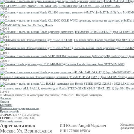
(арт. 51490MCC003), аналог 51490-MCF-000, 51490MCF000, 51490-MCF-305, 51490MCF305
2 980
Р
3 330
Р
51490MCA003), Seal Set, Fr. Fork, Honda
2 600
Р
1 800
Р
Пыльник вилки Honda оригинал (арт. 91254-K
2 130
Р
Пыльник вилки Honda оригинал (арт. 91254-KZ
1 410
Р
2 800
Р
Сальник Honda оригинал (арт. 91212-KM1-005)
780
Р
Сальник + пыльник вилки Honda оригинал, комплект (41x54x11/41x54,4x12,5) (арт. 51490MN8305
2 250
Р
+ пыльник вилки ALL BALLS, комплект для Honda STEED (39X51X8/9,5 / 39X51,5X11) (арт.56-165), 
5 340
Р
© Магазин запчастей и мотосервис Motorradhof. 2007-2026. Все права защищены.
Доставка
Оплата
Контакты
Политика конфиденциальности
Правила cookie
ЗАПЧАСТИ
+7 916 243-00-03
СЕРВИС
+7 903 208-11-00
Обратный звонок
Адрес магазина:
Обращаем в
ИП Юшков Андрей Маркович
Гражданско
Москва Ул. Вернисажная
ИНН 773001165004