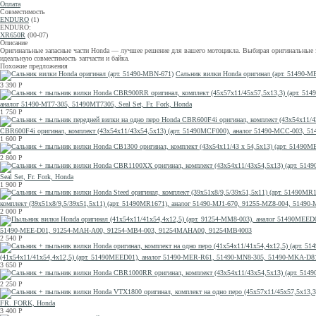
Оплата
Совместимость
ENDURO
(1)
ENDURO:
XR650R
(00-07)
Описание
Оригинальные запасные части Honda — лучшее решение для вашего мотоцикла. Выбирая оригинальные за
идеальную совместимость запчасти и байка.
Похожие предложения
Сальник вилки Honda оригинал (арт. 51490-M
3 390
Р
аналог 51490-MT7-305, 51490MT7305, Seal Set, Fr. Fork, Honda
1 750
Р
CBR600F4i оригинал, комплект (43x54x11/43x54,5x13) (арт. 51490MCF000), аналог 51490-MCC-003
1 600
Р
2 800
Р
Seal Set, Fr. Fork, Honda
1 900
Р
комплект (39x51x8/9,5/39x51,5x11) (арт. 51490MR1671), аналог 51490-MJ1-670, 91255-MZ8-004, 514
2 000
Р
51490-MEE-D01, 91254-MAH-A00, 91254-MB4-003, 91254MAHA00, 91254MB4003
2 540
Р
(41x54x11/41x54,4x12,5) (арт. 51490MEED01), аналог 51490-MER-R61, 51490-MN8-305, 51490-MKA
3 650
Р
2 250
Р
FR. FORK, Honda
3 400
Р