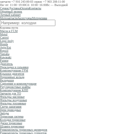
запчасти
+7 916 243-00-03
сервис
+7 903 208-11-00
Пн−пт: 11:00−19:00
Сб: 10:00−16:00
Вс — Выходной
Сервис
Доставка
Оплата
Контакты
Обратный звонок
Личный кабинет
Мотозапчасти
Аксессуары
Моторезина
Корзина пуста
Масла и ГСМ
Motul
Castrol
Liqui moly
Honda
Agip/Eni
Repsol
Yamaha
Kawasaki
Разное
Двигатель
Прокладки и сальники
Комплектующие ГРМ
Крышки двигателя
Поршневые кольца
Вкладыши
Сцепление и комплектующие
Регулировочные шайбы
Комплектующие КПП
Запчасти для ТО
Фильтры масляные
Фильтры воздушные
Фильтры топливные
Свечи зажигания
Цепи приводные
Звёзды
Тормозная система
Колодки тормозные
Диски тормозные
Шланги тормозные
Ремкомплекты тормозных цилиндров
Ремкомплекты тормозных суппортов