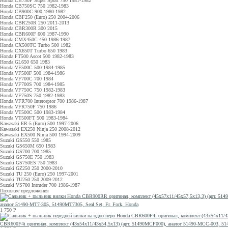
Honda CB750F Super Sport 750 1981-1982
Honda CB750SC 750 1982-1983
Honda CB900C 900 1980-1982
Honda CBF250 (Euro) 250 2004-2006
Honda CBR250R 250 2011-2013
Honda CBR300R 300 2015
Honda CBR600F 600 1987-1990
Honda CMX450C 450 1986-1987
Honda CX500TC Turbo 500 1982
Honda CX650T Turbo 650 1983
Honda FT500 Ascot 500 1982-1983
Honda GL650 650 1983
Honda VF500C 500 1984-1985
Honda VF500F 500 1984-1986
Honda VF700C 700 1984
Honda VF700S 700 1984-1985
Honda VF750C 750 1982-1983
Honda VF750S 750 1982-1983
Honda VFR700 Interceptor 700 1986-1987
Honda VFR750F 750 1986
Honda VT500C 500 1983-1984
Honda VT500FT 500 1983-1984
Kawasaki ER-5 (Euro) 500 1997-2006
Kawasaki EX250 Ninja 250 2008-2012
Kawasaki EX500 Ninja 500 1994-2009
Suzuki GS550 550 1985
Suzuki GS650M 650 1983
Suzuki GS700 700 1985
Suzuki GS750E 750 1983
Suzuki GS750ES 750 1983
Suzuki GZ250 250 2000-2010
Suzuki TU 250 (Euro) 250 1997-2001
Suzuki TU250 250 2009-2012
Suzuki VS700 Intruder 700 1986-1987
Похожие предложения
аналог 51490-MT7-305, 51490MT7305, Seal Set, Fr. Fork, Honda
1 750
Р
CBR600F4i оригинал, комплект (43x54x11/43x54,5x13) (арт. 51490MCF000), аналог 51490-MCC-003