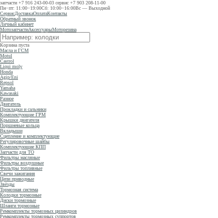
запчасти
+7 916 243-00-03
сервис
+7 903 208-11-00
Пн−пт: 11:00−19:00
Сб: 10:00−16:00
Вс — Выходной
Сервис
Доставка
Оплата
Контакты
Обратный звонок
Личный кабинет
Мотозапчасти
Аксессуары
Моторезина
Корзина пуста
Масла и ГСМ
Motul
Castrol
Liqui moly
Honda
Agip/Eni
Repsol
Yamaha
Kawasaki
Разное
Двигатель
Прокладки и сальники
Комплектующие ГРМ
Крышки двигателя
Поршневые кольца
Вкладыши
Сцепление и комплектующие
Регулировочные шайбы
Комплектующие КПП
Запчасти для ТО
Фильтры масляные
Фильтры воздушные
Фильтры топливные
Свечи зажигания
Цепи приводные
Звёзды
Тормозная система
Колодки тормозные
Диски тормозные
Шланги тормозные
Ремкомплекты тормозных цилиндров
Ремкомплекты тормозных суппортов