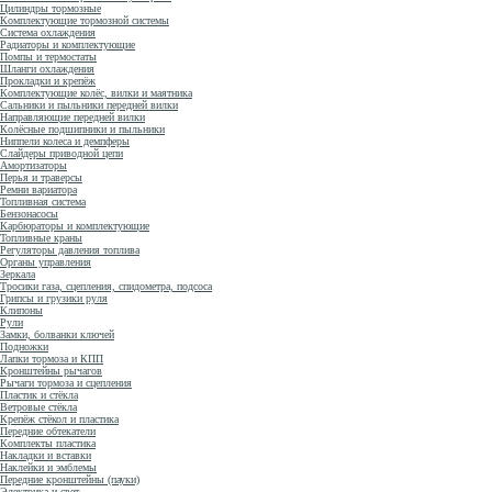
Цилиндры тормозные
Комплектующие тормозной системы
Система охлаждения
Радиаторы и комплектующие
Помпы и термостаты
Шланги охлаждения
Прокладки и крепёж
Комплектующие колёс, вилки и маятника
Сальники и пыльники передней вилки
Направляющие передней вилки
Колёсные подшипники и пыльники
Ниппели колеса и демпферы
Слайдеры приводной цепи
Амортизаторы
Перья и траверсы
Ремни вариатора
Топливная система
Бензонасосы
Карбюраторы и комплектующие
Топливные краны
Регуляторы давления топлива
Органы управления
Зеркала
Тросики газа, сцепления, спидометра, подсоса
Грипсы и грузики руля
Клипоны
Рули
Замки, болванки ключей
Подножки
Лапки тормоза и КПП
Кронштейны рычагов
Рычаги тормоза и сцепления
Пластик и стёкла
Ветровые стёкла
Крепёж стёкол и пластика
Передние обтекатели
Комплекты пластика
Накладки и вставки
Наклейки и эмблемы
Передние кронштейны (пауки)
Электрика и свет