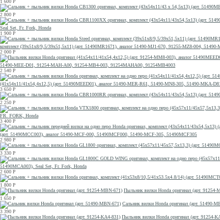
1 600
Р
2 800
Р
Seal Set, Fr. Fork, Honda
1 900
Р
комплект (39x51x8/9,5/39x51,5x11) (арт. 51490MR1671), аналог 51490-MJ1-670, 91255-MZ8-004, 514
2 000
Р
51490-MEE-D01, 91254-MAH-A00, 91254-MB4-003, 91254MAHA00, 91254MB4003
2 540
Р
(41x54x11/41x54,4x12,5) (арт. 51490MEED01), аналог 51490-MER-R61, 51490-MN8-305, 51490-MKA
3 650
Р
2 250
Р
FR. FORK, Honda
3 400
Р
(арт. 51490MCC003), аналог 51490-MCF-000, 51490MCF000, 51490-MCF-305, 51490MCF305
2 980
Р
3 330
Р
51490MCA003), Seal Set, Fr. Fork, Honda
2 600
Р
1 800
Р
Пыльник вилки Honda оригинал (арт. 91254-
1 650
Р
Сальник вилки Honda оригинал (арт. 51490-M
3 390
Р
Пыльник вилки Honda оригинал (арт. 91254-K