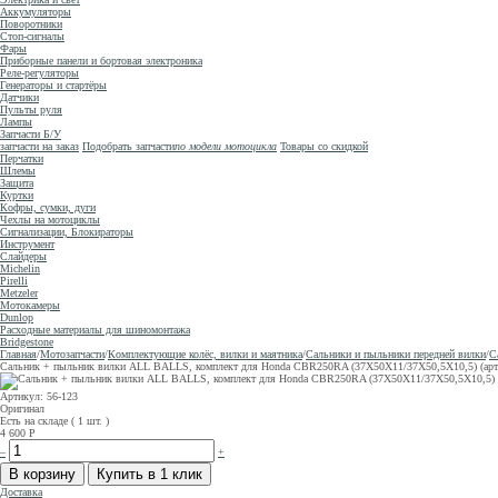
Аккумуляторы
Поворотники
Стоп-сигналы
Фары
Приборные панели и бортовая электроника
Реле-регуляторы
Генераторы и стартёры
Датчики
Пульты руля
Лампы
Запчасти Б/У
запчасти на заказ
Подобрать запчасти
по модели мотоцикла
Товары со скидкой
Перчатки
Шлемы
Защита
Куртки
Кофры, сумки, дуги
Чехлы на мотоциклы
Сигнализации, Блокираторы
Инструмент
Слайдеры
Michelin
Pirelli
Metzeler
Мотокамеры
Dunlop
Расходные материалы для шиномонтажа
Bridgestone
Главная
/
Мотозапчасти
/
Комплектующие колёс, вилки и маятника
/
Сальники и пыльники передней вилки
/
С
Сальник + пыльник вилки ALL BALLS, комплект для Honda CBR250RA (37Х50Х11/37Х50,5Х10,5) (арт
Артикул: 56-123
Оригинал
Есть на складе ( 1 шт. )
4 600
Р
–
+
Доставка