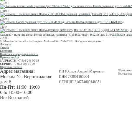
2 130
Р
Пыльник вилки Honda оригинал (арт. 91254-KZ
1 410
Р
2 800
Р
Сальник Honda оригинал (арт. 91212-KM1-005)
780
Р
Сальник + пыльник вилки Honda оригинал, комплект (41x54x11/41x54,4x12,5) (арт. 51490MN8305
2 250
Р
© Магазин запчастей и мотосервис Motorradhof. 2007-2026. Все права защищены.
Доставка
Оплата
Контакты
Политика конфиденциальности
Правила cookie
ЗАПЧАСТИ
+7 916 243-00-03
СЕРВИС
+7 903 208-11-00
Обратный звонок
Адрес магазина:
Обращаем в
ИП Юшков Андрей Маркович
Гражданско
Москва Ул. Вернисажная
ИНН 773001165004
дом 6.
ОГРНИП 316774600148351
Пн-Пт:
11:00−19:00
Сб:
10:00−16:00
Вс:
Выходной