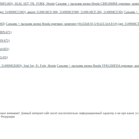
Сальник + пыльник вилки Honda CBR1000RR оригинал, компл
Сальник + 
Сальник + пыльник вилки Honda оригинал, комплект (41х53х8/10,5/41х53.5х4.8/14) (арт. 51490MC
MBN-671)
BN-671)
A4-831)
3-J31)
Сальник + пыльник вилки Honda VFR1200FDA оригинал, компле
аше внимание! Данный интернет-сайт носит исключительно информационный характер и ни при каких ус
 Федерации.