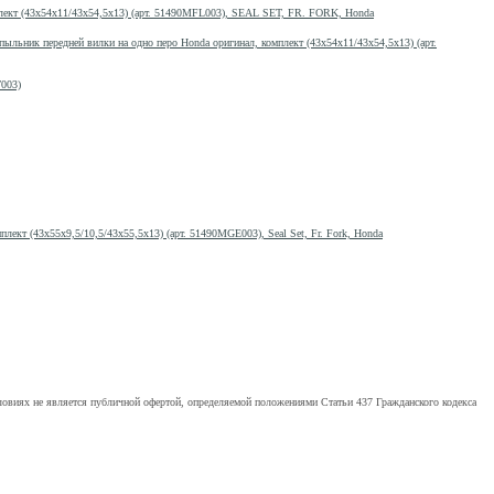
ект (43x54x11/43x54,5x13) (арт. 51490MFL003), SEAL SET, FR. FORK, Honda
пыльник передней вилки на одно перо Honda оригинал, комплект (43x54x11/43x54,5x13) (арт.
T003)
кт (43x55x9,5/10,5/43x55,5x13) (арт. 51490MGE003), Seal Set, Fr. Fork, Honda
ловиях не является публичной офертой, определяемой положениями Статьи 437 Гражданского кодекса