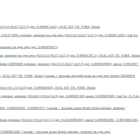
5x57x11/45x57,5x13,3) (арт. 51490MCAA61), SEAL SET, FR. FORK, Honda
GOLD WING оригинал, комплект на одно перо (45x57x11/45х57,5х13,3) (арт. 51490MCA003), Seal Set,
комплект на одно перо (арт. 51490MFR671)
л, комплект на одно перо (45x57x11/45х57,5х13,3) (арт. 51490MCHC11), SEAL SET, FR. FORK, Honda
onda CBR900RR оригинал, комплект (45x57x11/45x57,5x13,3) (арт. 51490MW0003), аналог 51490-MT7-
Сальник + пыльник передней вилки на одно перо Honda CBR600F4i
54x11/43 х 54,5x13) (арт. 51490MEJ003), SEAL SET, FR. FORK, Honda
игинал, комплект (43x54x11/43x54,5x13) (арт. 51490MZ1305) аналог 51490MFB003, Seal Set, Fr. Fork,
Сальник + пыльник вилки Honda Steed оригинал, комплект
onda оригинал (41x54x11/41х54,4х12,5) (арт. 91254-MM8-003), аналог 51490MEED01, 51490-MEE-D01,
Сальник + пыльник вилки Honda оригинал, комплект на одно перо