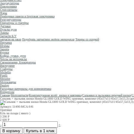
Аккумуляторы
Поворотники
Стоп-сигналы
Фары
Приборные панели и бортовая электроника
Реле-регуляторы
Генераторы и стартёры
Датчики
Пульты руля
Лампы
Запчасти Б/У
запчасти на заказ
Подобрать запчасти
по модели мотоцикла
Товары со скидкой
Перчатки
Шлемы
Защита
Куртки
Кофры, сумки, дуги
Чехлы на мотоциклы
Сигнализации, Блокираторы
Инструмент
Слайдеры
Michelin
Pirelli
Metzeler
Мотокамеры
Dunlop
Расходные материалы для шиномонтажа
Bridgestone
Главная
/
Мотозапчасти
/
Комплектующие колёс, вилки и маятника
/
Сальники и пыльники передней вилки
/
С
Сальник + пыльник вилки Honda GL1800 GOLD WING оригинал, комплект (45x57x11/45x57,5x13,3) (арт.
Артикул: 51490-MCA-S41
Оригинал
Есть на складе ( много )
3 290
Р
2 600
Р
–
+