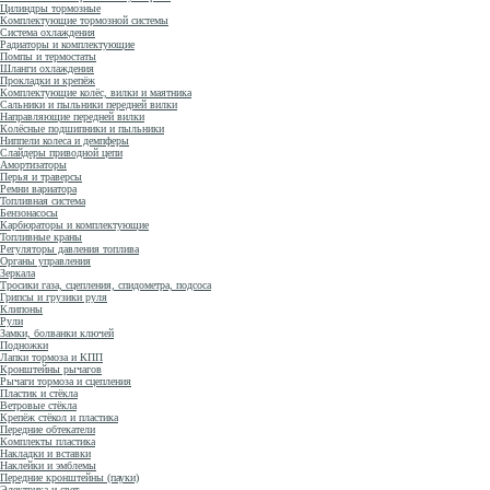
Цилиндры тормозные
Комплектующие тормозной системы
Система охлаждения
Радиаторы и комплектующие
Помпы и термостаты
Шланги охлаждения
Прокладки и крепёж
Комплектующие колёс, вилки и маятника
Сальники и пыльники передней вилки
Направляющие передней вилки
Колёсные подшипники и пыльники
Ниппели колеса и демпферы
Слайдеры приводной цепи
Амортизаторы
Перья и траверсы
Ремни вариатора
Топливная система
Бензонасосы
Карбюраторы и комплектующие
Топливные краны
Регуляторы давления топлива
Органы управления
Зеркала
Тросики газа, сцепления, спидометра, подсоса
Грипсы и грузики руля
Клипоны
Рули
Замки, болванки ключей
Подножки
Лапки тормоза и КПП
Кронштейны рычагов
Рычаги тормоза и сцепления
Пластик и стёкла
Ветровые стёкла
Крепёж стёкол и пластика
Передние обтекатели
Комплекты пластика
Накладки и вставки
Наклейки и эмблемы
Передние кронштейны (пауки)
Электрика и свет