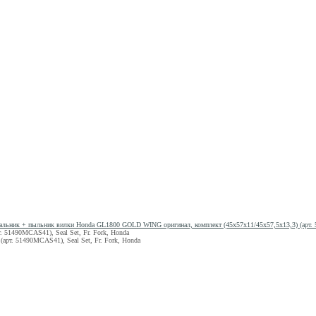
альник + пыльник вилки Honda GL1800 GOLD WING оригинал, комплект (45x57x11/45x57,5x13,3) (арт. 5
 51490MCAS41), Seal Set, Fr. Fork, Honda