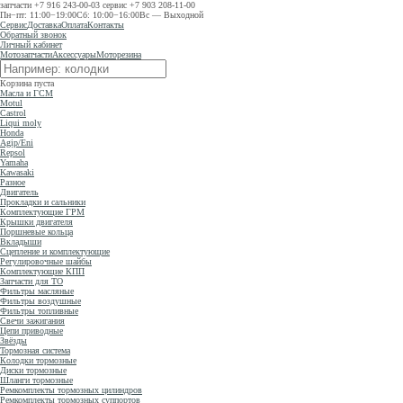
запчасти
+7 916 243-00-03
сервис
+7 903 208-11-00
Пн−пт: 11:00−19:00
Сб: 10:00−16:00
Вс — Выходной
Сервис
Доставка
Оплата
Контакты
Обратный звонок
Личный кабинет
Мотозапчасти
Аксессуары
Моторезина
Корзина пуста
Масла и ГСМ
Motul
Castrol
Liqui moly
Honda
Agip/Eni
Repsol
Yamaha
Kawasaki
Разное
Двигатель
Прокладки и сальники
Комплектующие ГРМ
Крышки двигателя
Поршневые кольца
Вкладыши
Сцепление и комплектующие
Регулировочные шайбы
Комплектующие КПП
Запчасти для ТО
Фильтры масляные
Фильтры воздушные
Фильтры топливные
Свечи зажигания
Цепи приводные
Звёзды
Тормозная система
Колодки тормозные
Диски тормозные
Шланги тормозные
Ремкомплекты тормозных цилиндров
Ремкомплекты тормозных суппортов