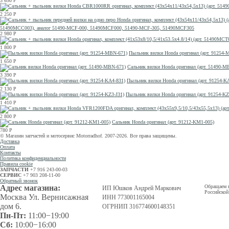
3 650
Р
2 250
Р
51490MCC003), аналог 51490-MCF-000, 51490MCF000, 51490-MCF-305, 51490MCF305
2 980
Р
1 800
Р
Пыльник вилки Honda оригинал (арт. 91254-
1 650
Р
Сальник вилки Honda оригинал (арт. 51490-M
3 390
Р
Пыльник вилки Honda оригинал (арт. 91254-K
2 130
Р
Пыльник вилки Honda оригинал (арт. 91254-KZ
1 410
Р
2 800
Р
Сальник Honda оригинал (арт. 91212-KM1-005)
780
Р
© Магазин запчастей и мотосервис Motorradhof. 2007-2026. Все права защищены.
Доставка
Оплата
Контакты
Политика конфиденциальности
Правила cookie
ЗАПЧАСТИ
+7 916 243-00-03
СЕРВИС
+7 903 208-11-00
Обратный звонок
Адрес магазина:
Обращаем в
ИП Юшков Андрей Маркович
Российской
Москва Ул. Вернисажная
ИНН 773001165004
дом 6.
ОГРНИП 316774600148351
Пн-Пт:
11:00−19:00
Сб:
10:00−16:00