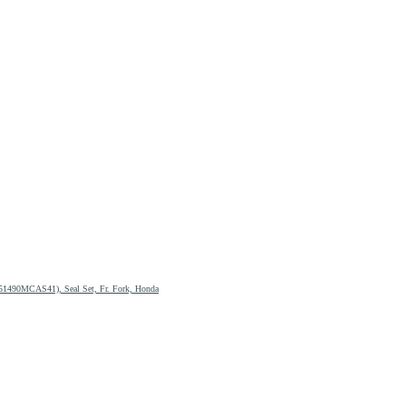
1490MCAS41), Seal Set, Fr. Fork, Honda