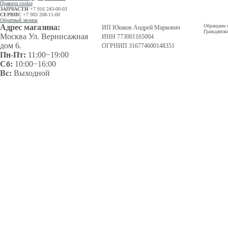
Правила cookie
ЗАПЧАСТИ
+7 916 243-00-03
СЕРВИС
+7 903 208-11-00
Обратный звонок
Адрес магазина:
Обращаем в
ИП Юшков Андрей Маркович
Гражданско
Москва Ул. Вернисажная
ИНН 773001165004
дом 6.
ОГРНИП 316774600148351
Пн-Пт:
11:00−19:00
Сб:
10:00−16:00
Вс:
Выходной