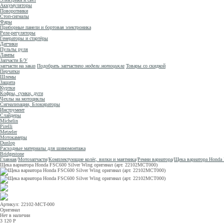
Аккумуляторы
Поворотники
Стоп-сигналы
Фары
Приборные панели и бортовая электроника
Реле-регуляторы
Генераторы и стартёры
Датчики
Пульты руля
Лампы
Запчасти Б/У
запчасти на заказ
Подобрать запчасти
по модели мотоцикла
Товары со скидкой
Перчатки
Шлемы
Защита
Куртки
Кофры, сумки, дуги
Чехлы на мотоциклы
Сигнализации, Блокираторы
Инструмент
Слайдеры
Michelin
Pirelli
Metzeler
Мотокамеры
Dunlop
Расходные материалы для шиномонтажа
Bridgestone
Главная
/
Мотозапчасти
/
Комплектующие колёс, вилки и маятника
/
Ремни вариатора
/
Щека вариатора Honda 
Щека вариатора Honda FSC600 Silver Wing оригинал (арт. 22102MCT000)
Артикул: 22102-MCT-000
Оригинал
Нет в наличии
3 120
Р