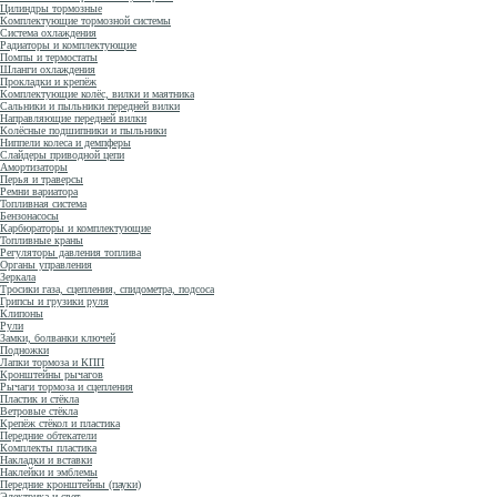
Цилиндры тормозные
Комплектующие тормозной системы
Система охлаждения
Радиаторы и комплектующие
Помпы и термостаты
Шланги охлаждения
Прокладки и крепёж
Комплектующие колёс, вилки и маятника
Сальники и пыльники передней вилки
Направляющие передней вилки
Колёсные подшипники и пыльники
Ниппели колеса и демпферы
Слайдеры приводной цепи
Амортизаторы
Перья и траверсы
Ремни вариатора
Топливная система
Бензонасосы
Карбюраторы и комплектующие
Топливные краны
Регуляторы давления топлива
Органы управления
Зеркала
Тросики газа, сцепления, спидометра, подсоса
Грипсы и грузики руля
Клипоны
Рули
Замки, болванки ключей
Подножки
Лапки тормоза и КПП
Кронштейны рычагов
Рычаги тормоза и сцепления
Пластик и стёкла
Ветровые стёкла
Крепёж стёкол и пластика
Передние обтекатели
Комплекты пластика
Накладки и вставки
Наклейки и эмблемы
Передние кронштейны (пауки)
Электрика и свет