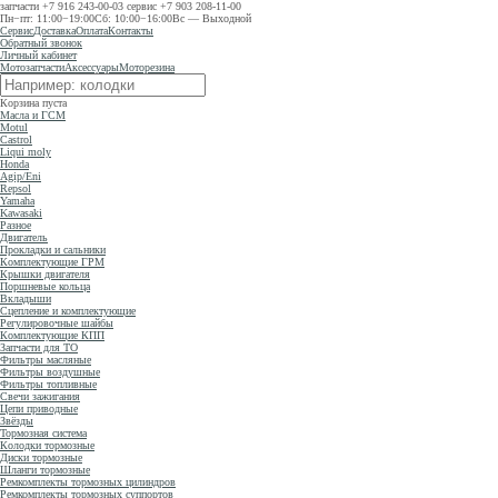
запчасти
+7 916 243-00-03
сервис
+7 903 208-11-00
Пн−пт: 11:00−19:00
Сб: 10:00−16:00
Вс — Выходной
Сервис
Доставка
Оплата
Контакты
Обратный звонок
Личный кабинет
Мотозапчасти
Аксессуары
Моторезина
Корзина пуста
Масла и ГСМ
Motul
Castrol
Liqui moly
Honda
Agip/Eni
Repsol
Yamaha
Kawasaki
Разное
Двигатель
Прокладки и сальники
Комплектующие ГРМ
Крышки двигателя
Поршневые кольца
Вкладыши
Сцепление и комплектующие
Регулировочные шайбы
Комплектующие КПП
Запчасти для ТО
Фильтры масляные
Фильтры воздушные
Фильтры топливные
Свечи зажигания
Цепи приводные
Звёзды
Тормозная система
Колодки тормозные
Диски тормозные
Шланги тормозные
Ремкомплекты тормозных цилиндров
Ремкомплекты тормозных суппортов