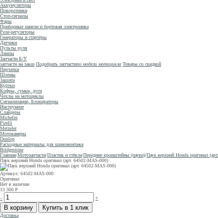
Аккумуляторы
Поворотники
Стоп-сигналы
Фары
Приборные панели и бортовая электроника
Реле-регуляторы
Генераторы и стартёры
Датчики
Пульты руля
Лампы
Запчасти Б/У
запчасти на заказ
Подобрать запчасти
по модели мотоцикла
Товары со скидкой
Перчатки
Шлемы
Защита
Куртки
Кофры, сумки, дуги
Чехлы на мотоциклы
Сигнализации, Блокираторы
Инструмент
Слайдеры
Michelin
Pirelli
Metzeler
Мотокамеры
Dunlop
Расходные материалы для шиномонтажа
Bridgestone
Главная
/
Мотозапчасти
/
Пластик и стёкла
/
Передние кронштейны (пауки)
/
Паук верхний Honda оригинал (ар
Паук верхний Honda оригинал (арт. 64502-MAS-000)
Артикул: 64502-MAS-000
Оригинал
Нет в наличии
13 300
Р
–
+
Доставка