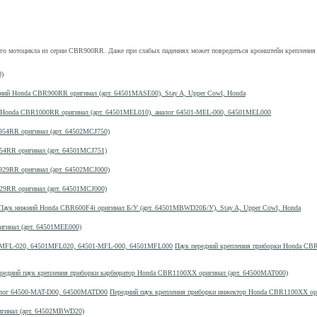
ого мотоцикла из серии CBR900RR. Даже при слабых падениях может повредиться кронштейн крепления п
0)
ний Honda CBR900RR оригинал (арт. 64501MASE00), Stay A, Upper Cowl, Honda
 Honda CBR1000RR оригинал (арт. 64501MEL010), аналог 64501-MEL-000, 64501MEL000
954RR оригинал (арт. 64502MCJ750)
54RR оригинал (арт. 64501MCJ751)
929RR оригинал (арт. 64502MCJ000)
29RR оригинал (арт. 64501MCJ000)
Паук нижний Honda CBR600F4i оригинал Б/У (арт. 64501MBWD20Б/У), Stay A, Upper Cowl, Honda
гинал (арт. 64501MEE000)
Паук передний крепления приборки Honda CB
редний паук крепления приборки карбюратор Honda CBR1100XX оригинал (арт. 64500MAT000)
Передний паук крепления приборки инжектор Honda CBR1100XX ор
игинал (арт. 64502MBWD20)