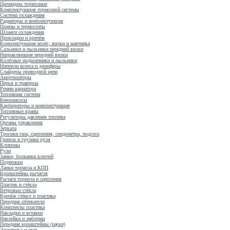
Цилиндры тормозные
Комплектующие тормозной системы
Система охлаждения
Радиаторы и комплектующие
Помпы и термостаты
Шланги охлаждения
Прокладки и крепёж
Комплектующие колёс, вилки и маятника
Сальники и пыльники передней вилки
Направляющие передней вилки
Колёсные подшипники и пыльники
Ниппели колеса и демпферы
Слайдеры приводной цепи
Амортизаторы
Перья и траверсы
Ремни вариатора
Топливная система
Бензонасосы
Карбюраторы и комплектующие
Топливные краны
Регуляторы давления топлива
Органы управления
Зеркала
Тросики газа, сцепления, спидометра, подсоса
Грипсы и грузики руля
Клипоны
Рули
Замки, болванки ключей
Подножки
Лапки тормоза и КПП
Кронштейны рычагов
Рычаги тормоза и сцепления
Пластик и стёкла
Ветровые стёкла
Крепёж стёкол и пластика
Передние обтекатели
Комплекты пластика
Накладки и вставки
Наклейки и эмблемы
Передние кронштейны (пауки)
Электрика и свет