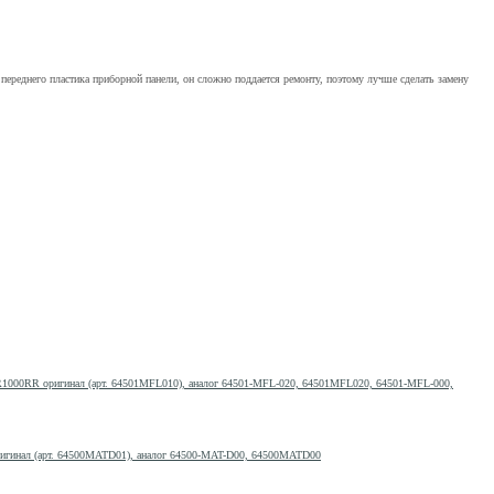
ереднего пластика приборной панели, он сложно поддается ремонту, поэтому лучше сделать замену
R1000RR оригинал (арт. 64501MFL010), аналог 64501-MFL-020, 64501MFL020, 64501-MFL-000,
игинал (арт. 64500MATD01), аналог 64500-MAT-D00, 64500MATD00