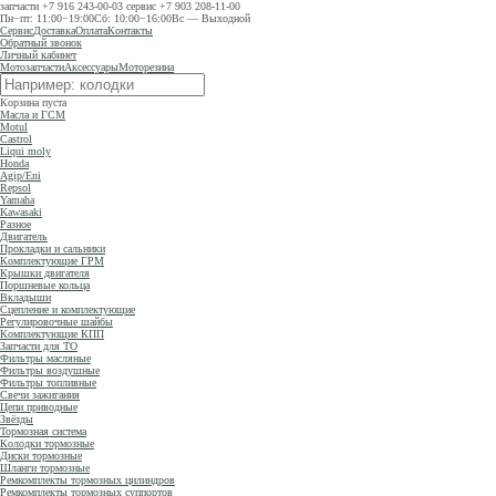
запчасти
+7 916 243-00-03
сервис
+7 903 208-11-00
Пн−пт: 11:00−19:00
Сб: 10:00−16:00
Вс — Выходной
Сервис
Доставка
Оплата
Контакты
Обратный звонок
Личный кабинет
Мотозапчасти
Аксессуары
Моторезина
Корзина пуста
Масла и ГСМ
Motul
Castrol
Liqui moly
Honda
Agip/Eni
Repsol
Yamaha
Kawasaki
Разное
Двигатель
Прокладки и сальники
Комплектующие ГРМ
Крышки двигателя
Поршневые кольца
Вкладыши
Сцепление и комплектующие
Регулировочные шайбы
Комплектующие КПП
Запчасти для ТО
Фильтры масляные
Фильтры воздушные
Фильтры топливные
Свечи зажигания
Цепи приводные
Звёзды
Тормозная система
Колодки тормозные
Диски тормозные
Шланги тормозные
Ремкомплекты тормозных цилиндров
Ремкомплекты тормозных суппортов