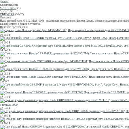
Оплата
Совместимость
SPORT BIKE
(1)
SPORT BIKE:
CBR900RR
(96-97)
Описание
Паук верхний (арт. 64502-MAS-000) - подлинная мотозапчасть фирмы Хонда, отменно подходит для люб
данной детали в таких ситуациях.
Похожие предложения
Паук верхний Honda оригинал (арт. 64502MASE0
10 350
Р
Паук ниж
16 000
Р
Паук
14 640
Р
Паук верхняя часть Honda CBR
10 970
Р
Паук нижняя часть Honda CBR9
7 320
Р
Паук верхняя часть Honda CBR
12 080
Р
Паук нижняя часть Honda CBR9
7 400
Р
1 000
Р
Паук передний Honda CBR600RR ори
12 570
Р
64501MFL000
22 630
Р
Пе
17 360
Р
18 500
Р
Паук верхний Honda CBR600F4i ор