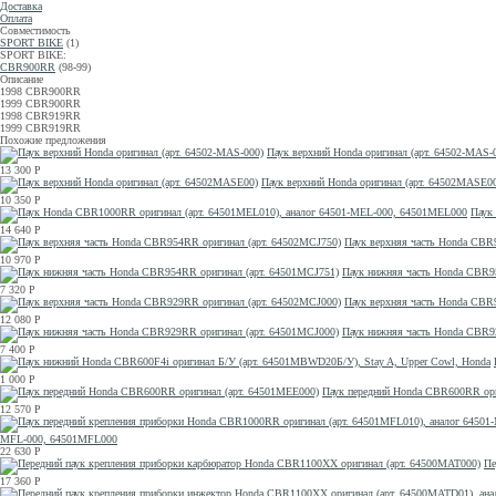
Доставка
Оплата
Совместимость
SPORT BIKE
(1)
SPORT BIKE:
CBR900RR
(98-99)
Описание
1998 CBR900RR
1999 CBR900RR
1998 CBR919RR
1999 CBR919RR
Похожие предложения
Паук верхний Honda оригинал (арт. 64502-MAS-
13 300
Р
Паук верхний Honda оригинал (арт. 64502MASE0
10 350
Р
Паук
14 640
Р
Паук верхняя часть Honda CBR
10 970
Р
Паук нижняя часть Honda CBR9
7 320
Р
Паук верхняя часть Honda CBR
12 080
Р
Паук нижняя часть Honda CBR9
7 400
Р
1 000
Р
Паук передний Honda CBR600RR ори
12 570
Р
MFL-000, 64501MFL000
22 630
Р
Пе
17 360
Р