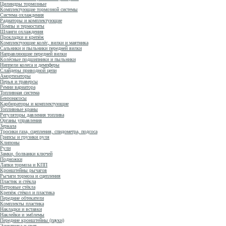
Цилиндры тормозные
Комплектующие тормозной системы
Система охлаждения
Радиаторы и комплектующие
Помпы и термостаты
Шланги охлаждения
Прокладки и крепёж
Комплектующие колёс, вилки и маятника
Сальники и пыльники передней вилки
Направляющие передней вилки
Колёсные подшипники и пыльники
Ниппели колеса и демпферы
Слайдеры приводной цепи
Амортизаторы
Перья и траверсы
Ремни вариатора
Топливная система
Бензонасосы
Карбюраторы и комплектующие
Топливные краны
Регуляторы давления топлива
Органы управления
Зеркала
Тросики газа, сцепления, спидометра, подсоса
Грипсы и грузики руля
Клипоны
Рули
Замки, болванки ключей
Подножки
Лапки тормоза и КПП
Кронштейны рычагов
Рычаги тормоза и сцепления
Пластик и стёкла
Ветровые стёкла
Крепёж стёкол и пластика
Передние обтекатели
Комплекты пластика
Накладки и вставки
Наклейки и эмблемы
Передние кронштейны (пауки)
Электрика и свет