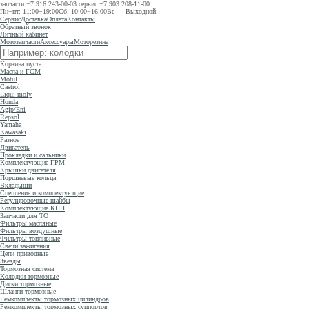
запчасти
+7 916 243-00-03
сервис
+7 903 208-11-00
Пн−пт: 11:00−19:00
Сб: 10:00−16:00
Вс — Выходной
Сервис
Доставка
Оплата
Контакты
Обратный звонок
Личный кабинет
Мотозапчасти
Аксессуары
Моторезина
Корзина пуста
Масла и ГСМ
Motul
Castrol
Liqui moly
Honda
Agip/Eni
Repsol
Yamaha
Kawasaki
Разное
Двигатель
Прокладки и сальники
Комплектующие ГРМ
Крышки двигателя
Поршневые кольца
Вкладыши
Сцепление и комплектующие
Регулировочные шайбы
Комплектующие КПП
Запчасти для ТО
Фильтры масляные
Фильтры воздушные
Фильтры топливные
Свечи зажигания
Цепи приводные
Звёзды
Тормозная система
Колодки тормозные
Диски тормозные
Шланги тормозные
Ремкомплекты тормозных цилиндров
Ремкомплекты тормозных суппортов