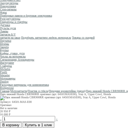
Аккумуляторы
Поворотники
Стоп-сигналы
Фары
Приборные панели и бортовая электроника
Реле-регуляторы
Генераторы и стартёры
Датчики
Пульты руля
Лампы
Запчасти Б/У
запчасти на заказ
Подобрать запчасти
по модели мотоцикла
Товары со скидкой
Перчатки
Шлемы
Защита
Куртки
Кофры, сумки, дуги
Чехлы на мотоциклы
Сигнализации, Блокираторы
Инструмент
Слайдеры
Michelin
Pirelli
Metzeler
Мотокамеры
Dunlop
Расходные материалы для шиномонтажа
Bridgestone
Главная
/
Мотозапчасти
/
Пластик и стёкла
/
Передние кронштейны (пауки)
/
Паук нижний Honda CBR900RR ори
Паук нижний Honda CBR900RR оригинал (арт. 64501MASE00), Stay A, Upper Cowl, Honda
Артикул: 64501-MAS-E00
Оригинал
Нет в наличии
20 950
Р
16 000
Р
–
+