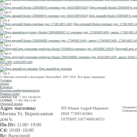
18 500
Р
Паук верхний Honda CBR600F4i ор
13 580
Р
Паук нижний Honda CBR600F4i ори
9 520
Р
Паук верхний Honda оригинал (арт. 17340-MFJ-A
18 770
Р
19 140
Р
14 500
Р
Передний паук 
30 000
Р
MFL-000, 64501MFL000
19 470
Р
Паук нижний не оригинал
7 700
Р
© Магазин запчастей и мотосервис Motorradhof. 2007-2026. Все права защищены.
Доставка
Оплата
Контакты
Политика конфиденциальности
Правила cookie
ЗАПЧАСТИ
+7 916 243-00-03
СЕРВИС
+7 903 208-11-00
Обратный звонок
Адрес магазина:
Обращаем в
ИП Юшков Андрей Маркович
Гражданско
Москва Ул. Вернисажная
ИНН 773001165004
дом 6.
ОГРНИП 316774600148351
Пн-Пт:
11:00−19:00
Сб:
10:00−16:00
Вс:
Выходной