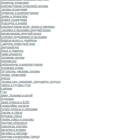
Цилиндры тормозные
Комплектующие тормозной системы
Система охлаждения
Радиаторы и комплектующие
Помпы и термостаты
Шланги охлаждения
Прокладки и крепёж
Комплектующие колёс, вилки и маятника
Сальники и пыльники передней вилки
Направляющие передней вилки
Колёсные подшипники и пыльники
Ниппели колеса и демпферы
Слайдеры приводной цепи
Амортизаторы
Перья и траверсы
Ремни вариатора
Топливная система
Бензонасосы
Карбюраторы и комплектующие
Топливные краны
Регуляторы давления топлива
Органы управления
Зеркала
Тросики газа, сцепления, спидометра, подсоса
Грипсы и грузики руля
Клипоны
Рули
Замки, болванки ключей
Подножки
Лапки тормоза и КПП
Кронштейны рычагов
Рычаги тормоза и сцепления
Пластик и стёкла
Ветровые стёкла
Крепёж стёкол и пластика
Передние обтекатели
Комплекты пластика
Накладки и вставки
Наклейки и эмблемы
Передние кронштейны (пауки)
Электрика и свет