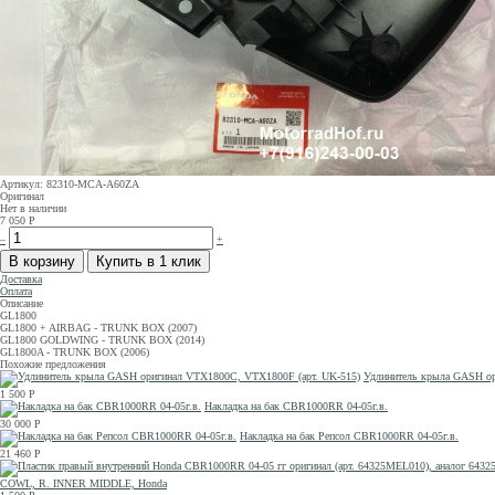
Артикул: 82310-MCA-A60ZA
Оригинал
Нет в наличии
7 050
Р
–
+
Доставка
Оплата
Описание
GL1800
GL1800 + AIRBAG - TRUNK BOX (2007)
GL1800 GOLDWING - TRUNK BOX (2014)
GL1800A - TRUNK BOX (2006)
Похожие предложения
Удлинитель крыла GASH ор
1 500
Р
Накладка на бак CBR1000RR 04-05г.в.
30 000
Р
Накладка на бак Репсол CBR1000RR 04-05г.в.
21 460
Р
COWL, R. INNER MIDDLE, Honda