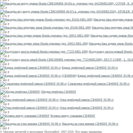
1 500
Р
945
Р
1 070
Р
Накладка бака передняя правая
1 200
Р
Накладка бака передняя левая H
1 200
Р
Накладка бака задняя правая Hon
1 880
Р
Накладка бака задняя левая Honda
1 620
Р
Воздуховод хвоста правый Honda 
1 730
Р
1 000
Р
Каркас приборной панели CB400SF 92-94 гг
6 380
Р
Каркас приборной панели CB400SF 95-98 г
6 380
Р
Стаканчики приборной панели CB400SF 95-98 гг
5 610
Р
Ободки приборки CB400SF
1 560
Р
Очки приборной панели CB400SF 95-98 гг
7 700
Р
Очки приборной панели CB400SF 92-94 гг
7 700
Р
Вставка между стаканами CB400SF
1 880
Р
Накладка на очки нижняя CB400SF 95-98 гг
1 880
Р
© Магазин запчастей и мотосервис Motorradhof. 2007-2026. Все права защищены.