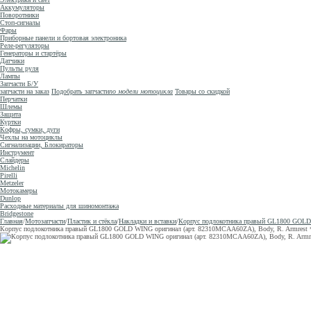
Аккумуляторы
Поворотники
Стоп-сигналы
Фары
Приборные панели и бортовая электроника
Реле-регуляторы
Генераторы и стартёры
Датчики
Пульты руля
Лампы
Запчасти Б/У
запчасти на заказ
Подобрать запчасти
по модели мотоцикла
Товары со скидкой
Перчатки
Шлемы
Защита
Куртки
Кофры, сумки, дуги
Чехлы на мотоциклы
Сигнализации, Блокираторы
Инструмент
Слайдеры
Michelin
Pirelli
Metzeler
Мотокамеры
Dunlop
Расходные материалы для шиномонтажа
Bridgestone
Главная
/
Мотозапчасти
/
Пластик и стёкла
/
Накладки и вставки
/
Корпус подлокотника правый GL1800 GOLD 
Корпус подлокотника правый GL1800 GOLD WING оригинал (арт. 82310MCAA60ZA), Body, R. Armrest *