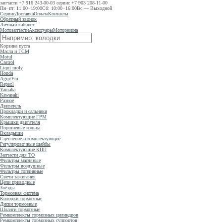
запчасти
+7 916 243-00-03
сервис
+7 903 208-11-00
Пн−пт: 11:00−19:00
Сб: 10:00−16:00
Вс — Выходной
Сервис
Доставка
Оплата
Контакты
Обратный звонок
Личный кабинет
Мотозапчасти
Аксессуары
Моторезина
Корзина пуста
Масла и ГСМ
Motul
Castrol
Liqui moly
Honda
Agip/Eni
Repsol
Yamaha
Kawasaki
Разное
Двигатель
Прокладки и сальники
Комплектующие ГРМ
Крышки двигателя
Поршневые кольца
Вкладыши
Сцепление и комплектующие
Регулировочные шайбы
Комплектующие КПП
Запчасти для ТО
Фильтры масляные
Фильтры воздушные
Фильтры топливные
Свечи зажигания
Цепи приводные
Звёзды
Тормозная система
Колодки тормозные
Диски тормозные
Шланги тормозные
Ремкомплекты тормозных цилиндров
Ремкомплекты тормозных суппортов