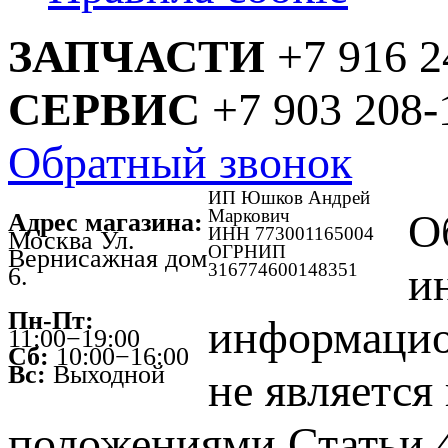
ЗАПЧАСТИ
+7 916 2
СЕРВИС
+7 903 208-
Обратный звонок
ИП Юшков Андрей
Маркович
О
Адрес магазина:
ИНН 773001165004
Москва Ул.
ОГРНИП
Вернисажная дом
316774600148351
и
6.
Пн-Пт:
информацио
11:00−19:00
Сб:
10:00−16:00
Вс:
Выходной
не является
положениями Статьи 4