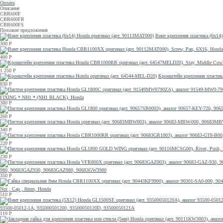
Оплата
Описание
CBR600F
CBR600FR
CBR600FS
Похожие предложения
Винт крепления пластика (6x14
300
Р
400
Р
1 250
Р
Кронштейн крепления пластик
830
Р
FIXING * NH1 * (NH1 BLACK), Honda
380
Р
260
Р
340
Р
220
Р
230
Р
980, 90683GAZ930, 90683GAZ980, 90683GW3980
350
Р
Nut , Cap , 8mm, Honda
510
Р
93500-05012-1A, 935000501200, 93500050120D, 93500050121A
110
Р