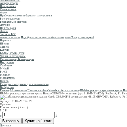
Аккумуляторы
Поворотники
Стоп-сигналы
Фары
Приборные панели и бортовая электроника
Реле-регуляторы
Генераторы и стартёры
Датчики
Пульты руля
Лампы
Запчасти Б/У
запчасти на заказ
Подобрать запчасти
по модели мотоцикла
Товары со скидкой
Перчатки
Шлемы
Защита
Куртки
Кофры, сумки, дуги
Чехлы на мотоциклы
Сигнализации, Блокираторы
Инструмент
Слайдеры
Michelin
Pirelli
Metzeler
Мотокамеры
Dunlop
Расходные материалы для шиномонтажа
Bridgestone
Главная
/
Мотозапчасти
/
Пластик и стёкла
/
Крепёж стёкол и пластика
/
Шайба-прокладка крепления крыла Hon
Шайба-прокладка крепления крыла Honda CBR600F4i оригинал (арт. 61105MBWD20), Rubber A, Fr. Fend
Артикул: 61105-MBW-D20
Оригинал
Есть на складе ( 4 шт. )
510
Р
–
+
Доставка