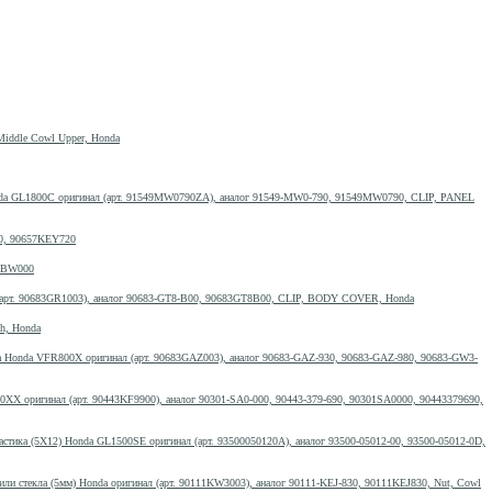
iddle Cowl Upper, Honda
nda GL1800C оригинал (арт. 91549MW0790ZA), аналог 91549-MW0-790, 91549MW0790, CLIP, PANEL
20, 90657KEY720
3MBW000
(арт. 90683GR1003), аналог 90683-GT8-B00, 90683GT8B00, CLIP, BODY COVER, Honda
h, Honda
а Honda VFR800X оригинал (арт. 90683GAZ003), аналог 90683-GAZ-930, 90683-GAZ-980, 90683-GW3-
XX оригинал (арт. 90443KF9900), аналог 90301-SA0-000, 90443-379-690, 90301SA0000, 90443379690,
астика (5Х12) Honda GL1500SE оригинал (арт. 93500050120A), аналог 93500-05012-00, 93500-05012-0D,
 или стекла (5мм) Honda оригинал (арт. 90111KW3003), аналог 90111-KEJ-830, 90111KEJ830, Nut, Cowl