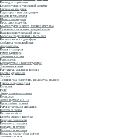
Цилиндры тормозные
Комплектующие тормозной системы
Система охлаждения
Радиаторы и комплектующие
Помпы и термостаты
Шланги охлаждения
Прокладки и крепёж
Комплектующие колёс, вилки и маятника
Сальники и пыльники передней вилки
Направляющие передней вилки
Колёсные подшипники и пыльники
Ниппели колеса и демпферы
Слайдеры приводной цепи
Амортизаторы
Перья и траверсы
Ремни вариатора
Топливная система
Бензонасосы
Карбюраторы и комплектующие
Топливные краны
Регуляторы давления топлива
Органы управления
Зеркала
Тросики газа, сцепления, спидометра, подсоса
Грипсы и грузики руля
Клипоны
Рули
Замки, болванки ключей
Подножки
Лапки тормоза и КПП
Кронштейны рычагов
Рычаги тормоза и сцепления
Пластик и стёкла
Ветровые стёкла
Крепёж стёкол и пластика
Передние обтекатели
Комплекты пластика
Накладки и вставки
Наклейки и эмблемы
Передние кронштейны (пауки)
Электрика и свет