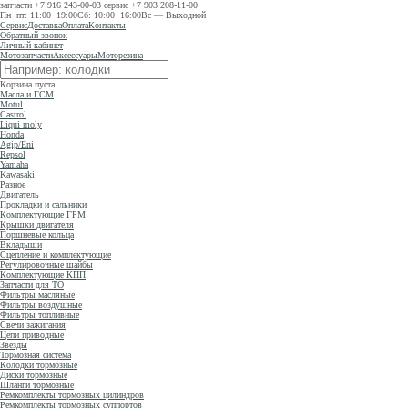
запчасти
+7 916 243-00-03
сервис
+7 903 208-11-00
Пн−пт: 11:00−19:00
Сб: 10:00−16:00
Вс — Выходной
Сервис
Доставка
Оплата
Контакты
Обратный звонок
Личный кабинет
Мотозапчасти
Аксессуары
Моторезина
Корзина пуста
Масла и ГСМ
Motul
Castrol
Liqui moly
Honda
Agip/Eni
Repsol
Yamaha
Kawasaki
Разное
Двигатель
Прокладки и сальники
Комплектующие ГРМ
Крышки двигателя
Поршневые кольца
Вкладыши
Сцепление и комплектующие
Регулировочные шайбы
Комплектующие КПП
Запчасти для ТО
Фильтры масляные
Фильтры воздушные
Фильтры топливные
Свечи зажигания
Цепи приводные
Звёзды
Тормозная система
Колодки тормозные
Диски тормозные
Шланги тормозные
Ремкомплекты тормозных цилиндров
Ремкомплекты тормозных суппортов