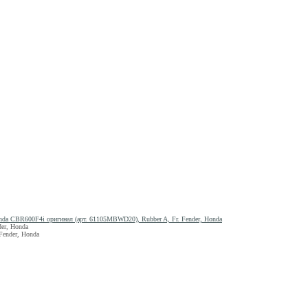
da CBR600F4i оригинал (арт. 61105MBWD20), Rubber A, Fr. Fender, Honda
er, Honda