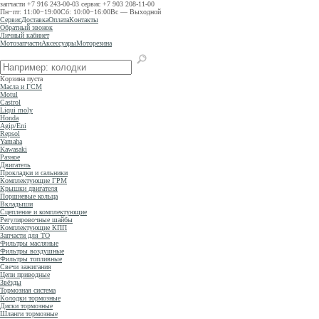
запчасти
+7 916 243-00-03
сервис
+7 903 208-11-00
Пн−пт: 11:00−19:00
Сб: 10:00−16:00
Вс — Выходной
Сервис
Доставка
Оплата
Контакты
Обратный звонок
Личный кабинет
Мотозапчасти
Аксессуары
Моторезина
Корзина пуста
Масла и ГСМ
Motul
Castrol
Liqui moly
Honda
Agip/Eni
Repsol
Yamaha
Kawasaki
Разное
Двигатель
Прокладки и сальники
Комплектующие ГРМ
Крышки двигателя
Поршневые кольца
Вкладыши
Сцепление и комплектующие
Регулировочные шайбы
Комплектующие КПП
Запчасти для ТО
Фильтры масляные
Фильтры воздушные
Фильтры топливные
Свечи зажигания
Цепи приводные
Звёзды
Тормозная система
Колодки тормозные
Диски тормозные
Шланги тормозные