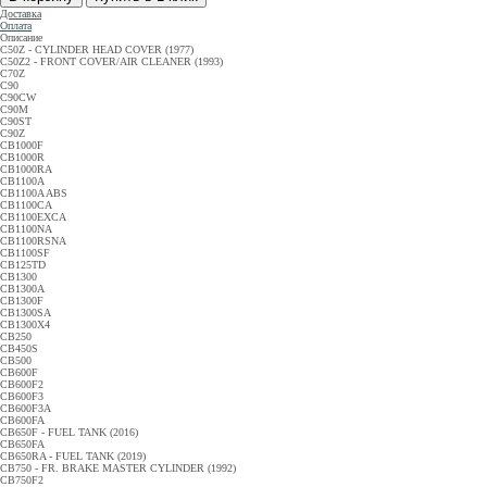
Доставка
Оплата
Описание
C50Z - CYLINDER HEAD COVER (1977)
C50Z2 - FRONT COVER/AIR CLEANER (1993)
C70Z
C90
C90CW
C90M
C90ST
C90Z
CB1000F
CB1000R
CB1000RA
CB1100A
CB1100A ABS
CB1100CA
CB1100EXCA
CB1100NA
CB1100RSNA
CB1100SF
CB125TD
CB1300
CB1300A
CB1300F
CB1300SA
CB1300X4
CB250
CB450S
CB500
CB600F
CB600F2
CB600F3
CB600F3A
CB600FA
CB650F - FUEL TANK (2016)
CB650FA
CB650RA - FUEL TANK (2019)
CB750 - FR. BRAKE MASTER CYLINDER (1992)
CB750F2