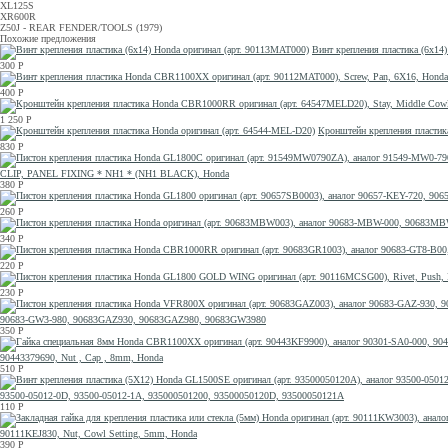
XL125S
XR600R
Z50J - REAR FENDER/TOOLS (1979)
Похожие предложения
Винт крепления пластика (6x14
300
Р
400
Р
1 250
Р
Кронштейн крепления пластик
830
Р
CLIP, PANEL FIXING * NH1 * (NH1 BLACK), Honda
380
Р
260
Р
340
Р
220
Р
230
Р
90683-GW3-980, 90683GAZ930, 90683GAZ980, 90683GW3980
350
Р
90443379690, Nut , Cap , 8mm, Honda
510
Р
93500-05012-0D, 93500-05012-1A, 935000501200, 93500050120D, 93500050121A
110
Р
90111KEJ830, Nut, Cowl Setting, 5mm, Honda
390
Р