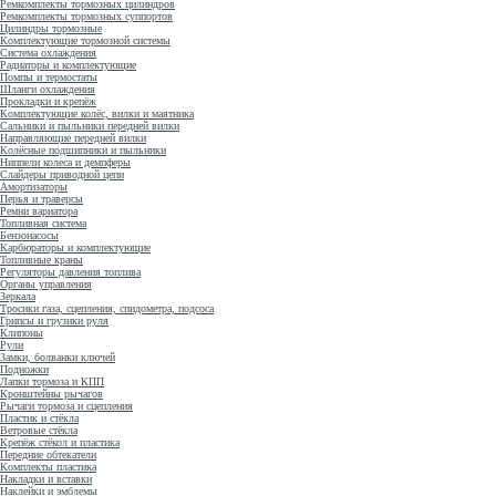
Ремкомплекты тормозных цилиндров
Ремкомплекты тормозных суппортов
Цилиндры тормозные
Комплектующие тормозной системы
Система охлаждения
Радиаторы и комплектующие
Помпы и термостаты
Шланги охлаждения
Прокладки и крепёж
Комплектующие колёс, вилки и маятника
Сальники и пыльники передней вилки
Направляющие передней вилки
Колёсные подшипники и пыльники
Ниппели колеса и демпферы
Слайдеры приводной цепи
Амортизаторы
Перья и траверсы
Ремни вариатора
Топливная система
Бензонасосы
Карбюраторы и комплектующие
Топливные краны
Регуляторы давления топлива
Органы управления
Зеркала
Тросики газа, сцепления, спидометра, подсоса
Грипсы и грузики руля
Клипоны
Рули
Замки, болванки ключей
Подножки
Лапки тормоза и КПП
Кронштейны рычагов
Рычаги тормоза и сцепления
Пластик и стёкла
Ветровые стёкла
Крепёж стёкол и пластика
Передние обтекатели
Комплекты пластика
Накладки и вставки
Наклейки и эмблемы