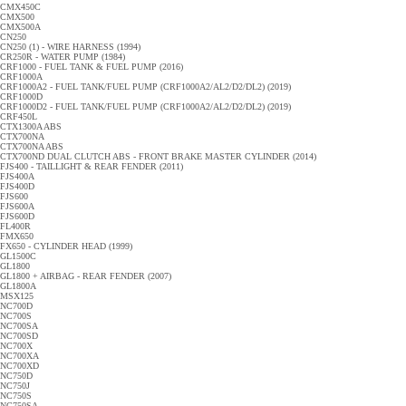
CMX450C
CMX500
CMX500A
CN250
CN250 (1) - WIRE HARNESS (1994)
CR250R - WATER PUMP (1984)
CRF1000 - FUEL TANK & FUEL PUMP (2016)
CRF1000A
CRF1000A2 - FUEL TANK/FUEL PUMP (CRF1000A2/AL2/D2/DL2) (2019)
CRF1000D
CRF1000D2 - FUEL TANK/FUEL PUMP (CRF1000A2/AL2/D2/DL2) (2019)
CRF450L
CTX1300A ABS
CTX700NA
CTX700NA ABS
CTX700ND DUAL CLUTCH ABS - FRONT BRAKE MASTER CYLINDER (2014)
FJS400 - TAILLIGHT & REAR FENDER (2011)
FJS400A
FJS400D
FJS600
FJS600A
FJS600D
FL400R
FMX650
FX650 - CYLINDER HEAD (1999)
GL1500C
GL1800
GL1800 + AIRBAG - REAR FENDER (2007)
GL1800A
MSX125
NC700D
NC700S
NC700SA
NC700SD
NC700X
NC700XA
NC700XD
NC750D
NC750J
NC750S
NC750SA