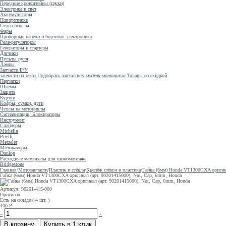
Передние кронштейны (пауки)
Электрика и свет
Аккумуляторы
Поворотники
Стоп-сигналы
Фары
Приборные панели и бортовая электроника
Реле-регуляторы
Генераторы и стартёры
Датчики
Пульты руля
Лампы
Запчасти Б/У
запчасти на заказ
Подобрать запчасти
по модели мотоцикла
Товары со скидкой
Перчатки
Шлемы
Защита
Куртки
Кофры, сумки, дуги
Чехлы на мотоциклы
Сигнализации, Блокираторы
Инструмент
Слайдеры
Michelin
Pirelli
Metzeler
Мотокамеры
Dunlop
Расходные материалы для шиномонтажа
Bridgestone
Главная
/
Мотозапчасти
/
Пластик и стёкла
/
Крепёж стёкол и пластика
/
Гайка (6мм) Honda VT1300CXA оригина
Гайка (6мм) Honda VT1300CXA оригинал (арт. 90201415000), Nut, Cap, 6mm, Honda
Артикул: 90201-415-000
Оригинал
Есть на складе ( 4 шт. )
400
Р
–
+