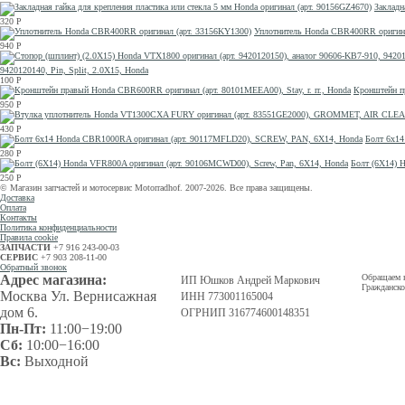
Закладн
320
Р
Уплотнитель Honda CBR400RR оригина
940
Р
9420120140, Pin, Split, 2.0X15, Honda
100
Р
Кронштейн пр
950
Р
430
Р
Болт 6х1
280
Р
Болт (6Х14) 
250
Р
© Магазин запчастей и мотосервис Motorradhof. 2007-2026. Все права защищены.
Доставка
Оплата
Контакты
Политика конфиденциальности
Правила cookie
ЗАПЧАСТИ
+7 916 243-00-03
СЕРВИС
+7 903 208-11-00
Обратный звонок
Адрес магазина:
Обращаем в
ИП Юшков Андрей Маркович
Гражданско
Москва Ул. Вернисажная
ИНН 773001165004
дом 6.
ОГРНИП 316774600148351
Пн-Пт:
11:00−19:00
Сб:
10:00−16:00
Вс:
Выходной