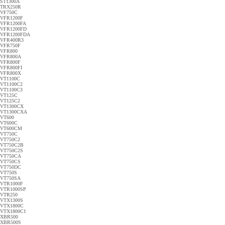
ST1300A
TRX250R
VF750C
VFR1200F
VFR1200FA
VFR1200FD
VFR1200FDA
VFR400R3
VFR750F
VFR800
VFR800A
VFR800F
VFR800FI
VFR800X
VT1100C
VT1100C2
VT1100C3
VT125C
VT125C2
VT1300CX
VT1300CXA
VT600
VT600C
VT600CM
VT750C
VT750C2
VT750C2B
VT750C2S
VT750CA
VT750CS
VT750DC
VT750S
VT750SA
VTR1000F
VTR1000SP
VTR250
VTX1300S
VTX1800C
VTX1800C1
XBR500
XBR500S