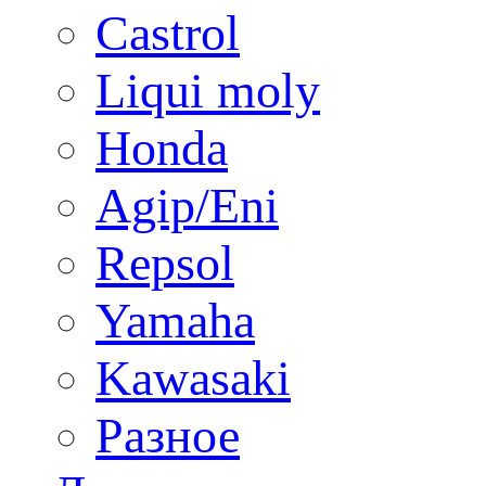
Castrol
Liqui moly
Honda
Agip/Eni
Repsol
Yamaha
Kawasaki
Разное