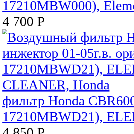
17210MBW000), Elemen
4 700
Р
фильтр Honda CBR600F
17210MBWD21), ELE
4 850
Р