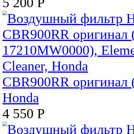
5 200
Р
CBR900RR оригинал (а
Honda
4 550
Р