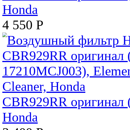
Honda
4 550
Р
CBR929RR оригинал (а
Honda