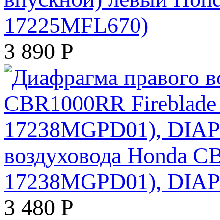
17225MFL670)
3 890
Р
воздуховода Honda CB
17238MGPD01), DIA
3 480
Р