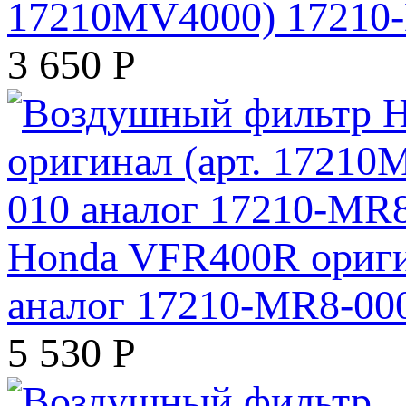
17210MV4000) 17210
3 650
Р
Honda VFR400R ориги
аналог 17210-MR8-00
5 530
Р