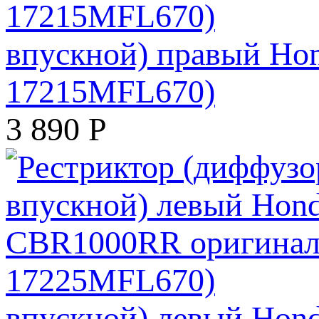
впускной) правый Ho
17215MFL670)
3 890
Р
впускной) левый Hon