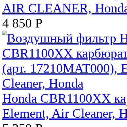
AIR CLEANER, Hond
4 850
Р
Honda CBR1100XX кар
Element, Air Cleaner, 