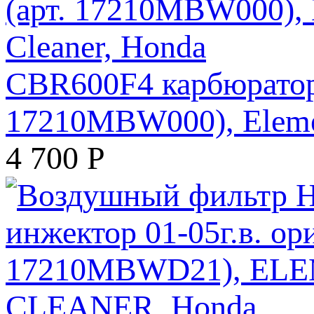
CBR600F4 карбюратор 
17210MBW000), Elemen
4 700
Р