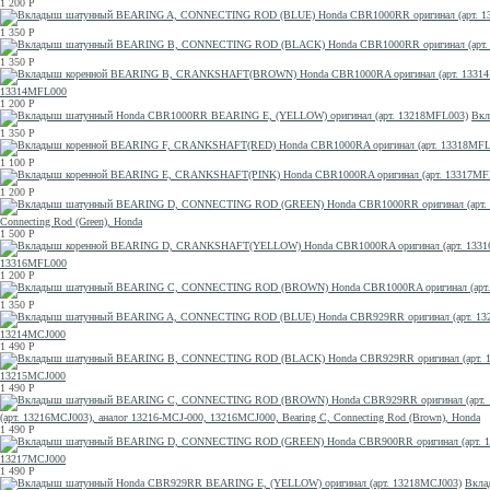
1 200
Р
1 350
Р
1 350
Р
13314MFL000
1 200
Р
Вкл
1 350
Р
1 100
Р
1 200
Р
Connecting Rod (Green), Honda
1 500
Р
13316MFL000
1 200
Р
1 350
Р
13214MCJ000
1 490
Р
13215MCJ000
1 490
Р
(арт. 13216MCJ003), аналог 13216-MCJ-000, 13216MCJ000, Bearing C, Connecting Rod (Brown), Honda
1 490
Р
13217MCJ000
1 490
Р
Вкла