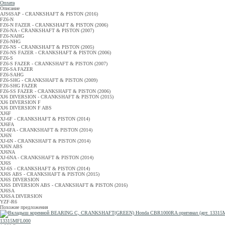
Оплата
Описание
AJS6SAP - CRANKSHAFT & PISTON (2016)
FZ6-N
FZ6-N FAZER - CRANKSHAFT & PISTON (2006)
FZ6-NA - CRANKSHAFT & PISTON (2007)
FZ6-NAHG
FZ6-NHG
FZ6-NS - CRANKSHAFT & PISTON (2005)
FZ6-NS FAZER - CRANKSHAFT & PISTON (2006)
FZ6-S
FZ6-S FAZER - CRANKSHAFT & PISTON (2007)
FZ6-SA FAZER
FZ6-SAHG
FZ6-SHG - CRANKSHAFT & PISTON (2009)
FZ6-SHG FAZER
FZ6-SS FAZER - CRANKSHAFT & PISTON (2006)
XJ6 DIVERSION - CRANKSHAFT & PISTON (2015)
XJ6 DIVERSION F
XJ6 DIVERSION F ABS
XJ6F
XJ-6F - CRANKSHAFT & PISTON (2014)
XJ6FA
XJ-6FA - CRANKSHAFT & PISTON (2014)
XJ6N
XJ-6N - CRANKSHAFT & PISTON (2014)
XJ6N ABS
XJ6NA
XJ-6NA - CRANKSHAFT & PISTON (2014)
XJ6S
XJ-6S - CRANKSHAFT & PISTON (2014)
XJ6S ABS - CRANKSHAFT & PISTON (2015)
XJ6S DIVERSION
XJ6S DIVERSION ABS - CRANKSHAFT & PISTON (2016)
XJ6SA
XJ6SA DIVERSION
YZF-R6
Похожие предложения
13315MFL000