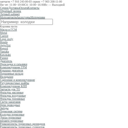
запчасти
+7 916 243-00-03
сервис
+7 903 208-11-00
Пн−пт: 11:00−19:00
Сб: 10:00−16:00
Вс — Выходной
Сервис
Доставка
Оплата
Контакты
Обратный звонок
Личный кабинет
Мотозапчасти
Аксессуары
Моторезина
Корзина пуста
Масла и ГСМ
Motul
Castrol
Liqui moly
Honda
Agip/Eni
Repsol
Yamaha
Kawasaki
Разное
Двигатель
Прокладки и сальники
Комплектующие ГРМ
Крышки двигателя
Поршневые кольца
Вкладыши
Сцепление и комплектующие
Регулировочные шайбы
Комплектующие КПП
Запчасти для ТО
Фильтры масляные
Фильтры воздушные
Фильтры топливные
Свечи зажигания
Цепи приводные
Звёзды
Тормозная система
Колодки тормозные
Диски тормозные
Шланги тормозные
Ремкомплекты тормозных цилиндров
Ремкомплекты тормозных суппортов