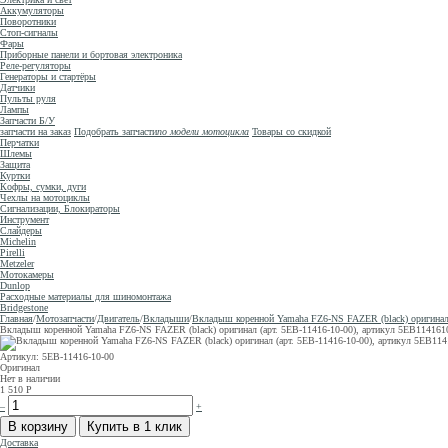
Аккумуляторы
Поворотники
Стоп-сигналы
Фары
Приборные панели и бортовая электроника
Реле-регуляторы
Генераторы и стартёры
Датчики
Пульты руля
Лампы
Запчасти Б/У
запчасти на заказ
Подобрать запчасти
по модели мотоцикла
Товары со скидкой
Перчатки
Шлемы
Защита
Куртки
Кофры, сумки, дуги
Чехлы на мотоциклы
Сигнализации, Блокираторы
Инструмент
Слайдеры
Michelin
Pirelli
Metzeler
Мотокамеры
Dunlop
Расходные материалы для шиномонтажа
Bridgestone
Главная
/
Мотозапчасти
/
Двигатель
/
Вкладыши
/
Вкладыш коренной Yamaha FZ6-NS FAZER (black) оригина
Вкладыш коренной Yamaha FZ6-NS FAZER (black) оригинал (арт. 5EB-11416-10-00), артикул 5EB11
Артикул: 5EB-11416-10-00
Оригинал
Нет в наличии
1 510
Р
–
+
Доставка