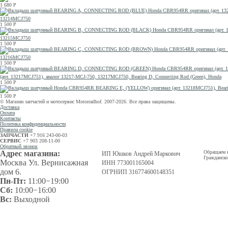
1 680
Р
13214MCJ750
1 500
Р
13215MCJ750
1 500
Р
13216MCJ750
1 500
Р
(арт. 13217MCJ751), аналог 13217-MCJ-750, 13217MCJ750, Bearing D, Connecting Rod (Green), Honda
1 500
Р
1 500
Р
© Магазин запчастей и мотосервис Motorradhof. 2007-2026. Все права защищены.
Доставка
Оплата
Контакты
Политика конфиденциальности
Правила cookie
ЗАПЧАСТИ
+7 916 243-00-03
СЕРВИС
+7 903 208-11-00
Обратный звонок
Адрес магазина:
Обращаем в
ИП Юшков Андрей Маркович
Гражданско
Москва Ул. Вернисажная
ИНН 773001165004
дом 6.
ОГРНИП 316774600148351
Пн-Пт:
11:00−19:00
Сб:
10:00−16:00
Вс:
Выходной