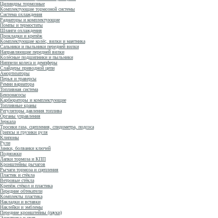
Цилиндры тормозные
Комплектующие тормозной системы
Система охлаждения
Радиаторы и комплектующие
Помпы и термостаты
Шланги охлаждения
Прокладки и крепёж
Комплектующие колёс, вилки и маятника
Сальники и пыльники передней вилки
Направляющие передней вилки
Колёсные подшипники и пыльники
Ниппели колеса и демпферы
Слайдеры приводной цепи
Амортизаторы
Перья и траверсы
Ремни вариатора
Топливная система
Бензонасосы
Карбюраторы и комплектующие
Топливные краны
Регуляторы давления топлива
Органы управления
Зеркала
Тросики газа, сцепления, спидометра, подсоса
Грипсы и грузики руля
Клипоны
Рули
Замки, болванки ключей
Подножки
Лапки тормоза и КПП
Кронштейны рычагов
Рычаги тормоза и сцепления
Пластик и стёкла
Ветровые стёкла
Крепёж стёкол и пластика
Передние обтекатели
Комплекты пластика
Накладки и вставки
Наклейки и эмблемы
Передние кронштейны (пауки)
Электрика и свет