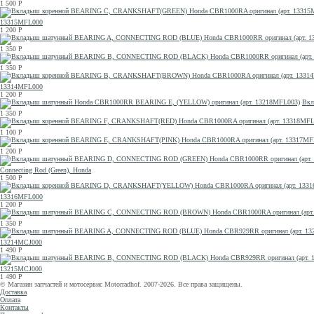
1 500
Р
13315MFL000
1 200
Р
1 350
Р
1 350
Р
13314MFL000
1 200
Р
Вкл
1 350
Р
1 100
Р
1 200
Р
Connecting Rod (Green), Honda
1 500
Р
13316MFL000
1 200
Р
1 350
Р
13214MCJ000
1 490
Р
13215MCJ000
1 490
Р
© Магазин запчастей и мотосервис Motorradhof. 2007-2026. Все права защищены.
Доставка
Оплата
Контакты