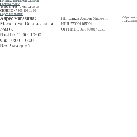
Политика конфиденциальности
Правила cookie
ЗАПЧАСТИ
+7 916 243-00-03
СЕРВИС
+7 903 208-11-00
Обратный звонок
Адрес магазина:
Обращаем в
ИП Юшков Андрей Маркович
Гражданско
Москва Ул. Вернисажная
ИНН 773001165004
дом 6.
ОГРНИП 316774600148351
Пн-Пт:
11:00−19:00
Сб:
10:00−16:00
Вс:
Выходной