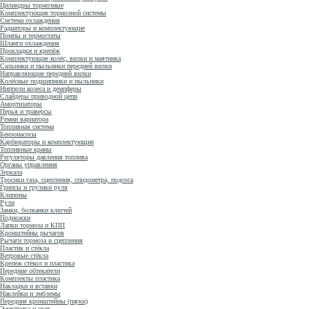
Цилиндры тормозные
Комплектующие тормозной системы
Система охлаждения
Радиаторы и комплектующие
Помпы и термостаты
Шланги охлаждения
Прокладки и крепёж
Комплектующие колёс, вилки и маятника
Сальники и пыльники передней вилки
Направляющие передней вилки
Колёсные подшипники и пыльники
Ниппели колеса и демпферы
Слайдеры приводной цепи
Амортизаторы
Перья и траверсы
Ремни вариатора
Топливная система
Бензонасосы
Карбюраторы и комплектующие
Топливные краны
Регуляторы давления топлива
Органы управления
Зеркала
Тросики газа, сцепления, спидометра, подсоса
Грипсы и грузики руля
Клипоны
Рули
Замки, болванки ключей
Подножки
Лапки тормоза и КПП
Кронштейны рычагов
Рычаги тормоза и сцепления
Пластик и стёкла
Ветровые стёкла
Крепёж стёкол и пластика
Передние обтекатели
Комплекты пластика
Накладки и вставки
Наклейки и эмблемы
Передние кронштейны (пауки)
Электрика и свет