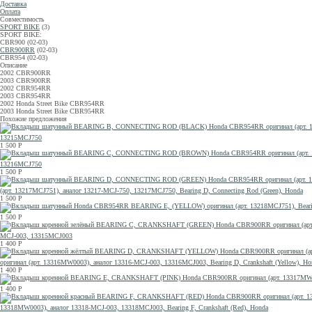
Доставка
Оплата
Совместимость
SPORT BIKE
(3)
SPORT BIKE:
CBR900 (02-03)
CBR900RR
(02-03)
CBR954 (02-03)
Описание
2002 CBR900RR
2003 CBR900RR
2002 CBR954RR
2003 CBR954RR
2002 Honda Street Bike CBR954RR
2003 Honda Street Bike CBR954RR
Похожие предложения
13215MCJ750
1 500
Р
13216MCJ750
1 500
Р
(арт. 13217MCJ751), аналог 13217-MCJ-750, 13217MCJ750, Bearing D, Connecting Rod (Green), Honda
1 500
Р
1 500
Р
MCJ-003, 13315MCJ003
1 400
Р
оригинал (арт. 13316MW0003), аналог 13316-MCJ-003, 13316MCJ003, Bearing D, Crankshaft (Yellow), Ho
1 400
Р
1 400
Р
13318MW0003), аналог 13318-MCJ-003, 13318MCJ003, Bearing F, Crankshaft (Red), Honda