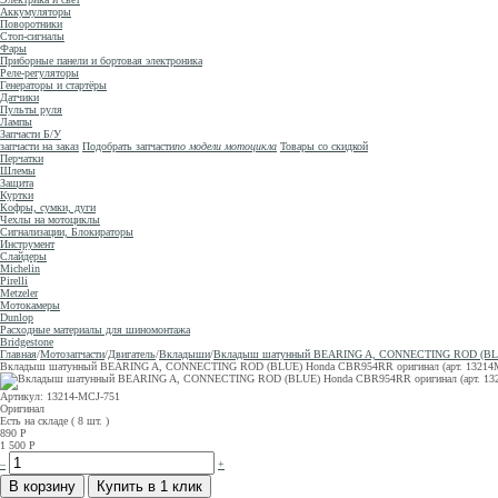
Аккумуляторы
Поворотники
Стоп-сигналы
Фары
Приборные панели и бортовая электроника
Реле-регуляторы
Генераторы и стартёры
Датчики
Пульты руля
Лампы
Запчасти Б/У
запчасти на заказ
Подобрать запчасти
по модели мотоцикла
Товары со скидкой
Перчатки
Шлемы
Защита
Куртки
Кофры, сумки, дуги
Чехлы на мотоциклы
Сигнализации, Блокираторы
Инструмент
Слайдеры
Michelin
Pirelli
Metzeler
Мотокамеры
Dunlop
Расходные материалы для шиномонтажа
Bridgestone
Главная
/
Мотозапчасти
/
Двигатель
/
Вкладыши
/
Вкладыш шатунный BEARING A, CONNECTING ROD (BLUE) 
Вкладыш шатунный BEARING A, CONNECTING ROD (BLUE) Honda CBR954RR оригинал (арт. 13214MC
Артикул: 13214-MCJ-751
Оригинал
Есть на складе ( 8 шт. )
890
Р
1 500
Р
–
+