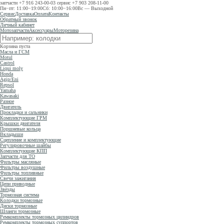
запчасти
+7 916 243-00-03
сервис
+7 903 208-11-00
Пн−пт: 11:00−19:00
Сб: 10:00−16:00
Вс — Выходной
Сервис
Доставка
Оплата
Контакты
Обратный звонок
Личный кабинет
Мотозапчасти
Аксессуары
Моторезина
Корзина пуста
Масла и ГСМ
Motul
Castrol
Liqui moly
Honda
Agip/Eni
Repsol
Yamaha
Kawasaki
Разное
Двигатель
Прокладки и сальники
Комплектующие ГРМ
Крышки двигателя
Поршневые кольца
Вкладыши
Сцепление и комплектующие
Регулировочные шайбы
Комплектующие КПП
Запчасти для ТО
Фильтры масляные
Фильтры воздушные
Фильтры топливные
Свечи зажигания
Цепи приводные
Звёзды
Тормозная система
Колодки тормозные
Диски тормозные
Шланги тормозные
Ремкомплекты тормозных цилиндров
Ремкомплекты тормозных суппортов