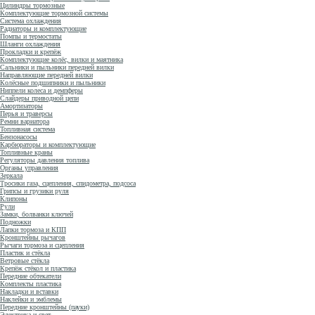
Цилиндры тормозные
Комплектующие тормозной системы
Система охлаждения
Радиаторы и комплектующие
Помпы и термостаты
Шланги охлаждения
Прокладки и крепёж
Комплектующие колёс, вилки и маятника
Сальники и пыльники передней вилки
Направляющие передней вилки
Колёсные подшипники и пыльники
Ниппели колеса и демпферы
Слайдеры приводной цепи
Амортизаторы
Перья и траверсы
Ремни вариатора
Топливная система
Бензонасосы
Карбюраторы и комплектующие
Топливные краны
Регуляторы давления топлива
Органы управления
Зеркала
Тросики газа, сцепления, спидометра, подсоса
Грипсы и грузики руля
Клипоны
Рули
Замки, болванки ключей
Подножки
Лапки тормоза и КПП
Кронштейны рычагов
Рычаги тормоза и сцепления
Пластик и стёкла
Ветровые стёкла
Крепёж стёкол и пластика
Передние обтекатели
Комплекты пластика
Накладки и вставки
Наклейки и эмблемы
Передние кронштейны (пауки)
Электрика и свет