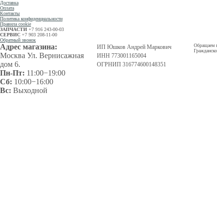
Доставка
Оплата
Контакты
Политика конфиденциальности
Правила cookie
ЗАПЧАСТИ
+7 916 243-00-03
СЕРВИС
+7 903 208-11-00
Обратный звонок
Адрес магазина:
Обращаем в
ИП Юшков Андрей Маркович
Гражданско
Москва Ул. Вернисажная
ИНН 773001165004
дом 6.
ОГРНИП 316774600148351
Пн-Пт:
11:00−19:00
Сб:
10:00−16:00
Вс:
Выходной