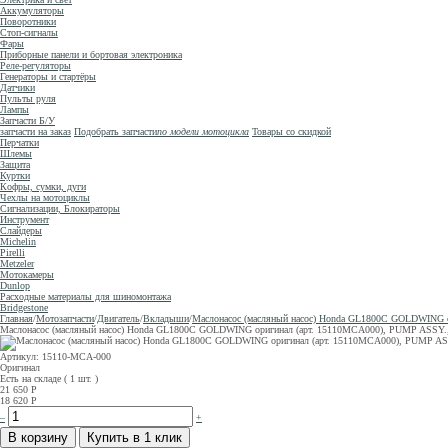
Аккумуляторы
Поворотники
Стоп-сигналы
Фары
Приборные панели и бортовая электроника
Реле-регуляторы
Генераторы и стартёры
Датчики
Пульты руля
Лампы
Запчасти Б/У
запчасти на заказ
Подобрать запчасти
по модели мотоцикла
Товары со скидкой
Перчатки
Шлемы
Защита
Куртки
Кофры, сумки, дуги
Чехлы на мотоциклы
Сигнализации, Блокираторы
Инструмент
Слайдеры
Michelin
Pirelli
Metzeler
Мотокамеры
Dunlop
Расходные материалы для шиномонтажа
Bridgestone
Главная
/
Мотозапчасти
/
Двигатель
/
Вкладыши
/
Маслонасос (масляный насос) Honda GL1800C GOLDWING о
Маслонасос (масляный насос) Honda GL1800C GOLDWING оригинал (арт. 15110MCA000), PUMP ASSY.,
Артикул: 15110-MCA-000
Оригинал
Есть на складе ( 1 шт. )
21 650
Р
18 620
Р
–
+