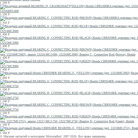
1 500
Р
13316MFL000
1 200
Р
1 350
Р
13214MCJ000
1 490
Р
13215MCJ000
1 490
Р
(арт. 13216MCJ003), аналог 13216-MCJ-000, 13216MCJ000, Bearing C, Connecting Rod (Brown), Honda
1 490
Р
13217MCJ000
1 490
Р
Вкла
1 680
Р
13214MCJ750
1 500
Р
13215MCJ750
1 500
Р
13216MCJ750
1 500
Р
(арт. 13217MCJ751), аналог 13217-MCJ-750, 13217MCJ750, Bearing D, Connecting Rod (Green), Honda
1 500
Р
1 500
Р
© Магазин запчастей и мотосервис Motorradhof. 2007-2026. Все права защищены.