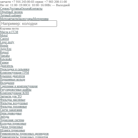
запчасти
+7 916 243-00-03
сервис
+7 903 208-11-00
Пн−пт: 11:00−19:00
Сб: 10:00−16:00
Вс — Выходной
Сервис
Доставка
Оплата
Контакты
Обратный звонок
Личный кабинет
Мотозапчасти
Аксессуары
Моторезина
Корзина пуста
Масла и ГСМ
Motul
Castrol
Liqui moly
Honda
Agip/Eni
Repsol
Yamaha
Kawasaki
Разное
Двигатель
Прокладки и сальники
Комплектующие ГРМ
Крышки двигателя
Поршневые кольца
Вкладыши
Сцепление и комплектующие
Регулировочные шайбы
Комплектующие КПП
Запчасти для ТО
Фильтры масляные
Фильтры воздушные
Фильтры топливные
Свечи зажигания
Цепи приводные
Звёзды
Тормозная система
Колодки тормозные
Диски тормозные
Шланги тормозные
Ремкомплекты тормозных цилиндров
Ремкомплекты тормозных суппортов