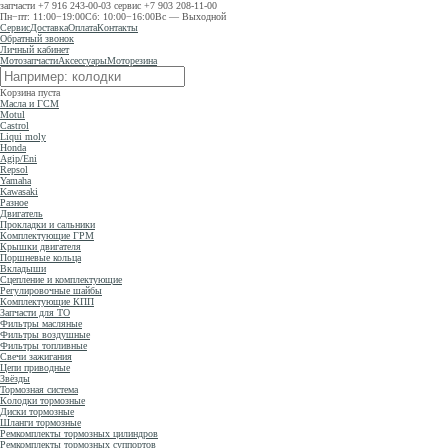
запчасти
+7 916 243-00-03
сервис
+7 903 208-11-00
Пн−пт: 11:00−19:00
Сб: 10:00−16:00
Вс — Выходной
Сервис
Доставка
Оплата
Контакты
Обратный звонок
Личный кабинет
Мотозапчасти
Аксессуары
Моторезина
Корзина пуста
Масла и ГСМ
Motul
Castrol
Liqui moly
Honda
Agip/Eni
Repsol
Yamaha
Kawasaki
Разное
Двигатель
Прокладки и сальники
Комплектующие ГРМ
Крышки двигателя
Поршневые кольца
Вкладыши
Сцепление и комплектующие
Регулировочные шайбы
Комплектующие КПП
Запчасти для ТО
Фильтры масляные
Фильтры воздушные
Фильтры топливные
Свечи зажигания
Цепи приводные
Звёзды
Тормозная система
Колодки тормозные
Диски тормозные
Шланги тормозные
Ремкомплекты тормозных цилиндров
Ремкомплекты тормозных суппортов