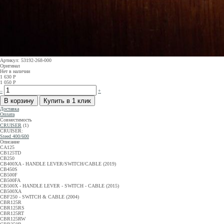
Артикул: 53192-268-000
Оригинал
Нет в наличии
1 630
Р
1 050
Р
–
+
Доставка
Оплата
Совместимость
CRUISER
(1)
CRUISER:
Steed 400/600
Описание
CA125
CB125TD
CB250
CB400XA - HANDLE LEVER/SWITCH/CABLE (2019)
CB450S
CB500F
CB500FA
CB500X - HANDLE LEVER - SWITCH - CABLE (2015)
CB500XA
CBF250 - SWITCH & CABLE (2004)
CBR125R
CBR125RS
CBR125RT
CBR125RW