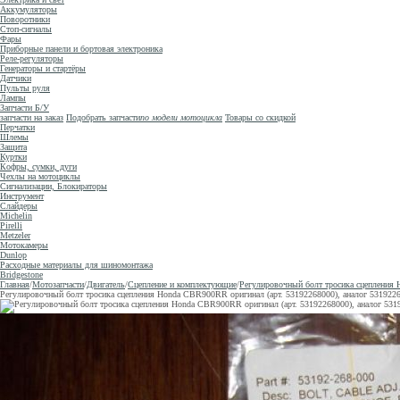
Аккумуляторы
Поворотники
Стоп-сигналы
Фары
Приборные панели и бортовая электроника
Реле-регуляторы
Генераторы и стартёры
Датчики
Пульты руля
Лампы
Запчасти Б/У
запчасти на заказ
Подобрать запчасти
по модели мотоцикла
Товары со скидкой
Перчатки
Шлемы
Защита
Куртки
Кофры, сумки, дуги
Чехлы на мотоциклы
Сигнализации, Блокираторы
Инструмент
Слайдеры
Michelin
Pirelli
Metzeler
Мотокамеры
Dunlop
Расходные материалы для шиномонтажа
Bridgestone
Главная
/
Мотозапчасти
/
Двигатель
/
Сцепление и комплектующие
/
Регулировочный болт тросика сцепления
Регулировочный болт тросика сцепления Honda CBR900RR оригинал (арт. 53192268000), аналог 53192