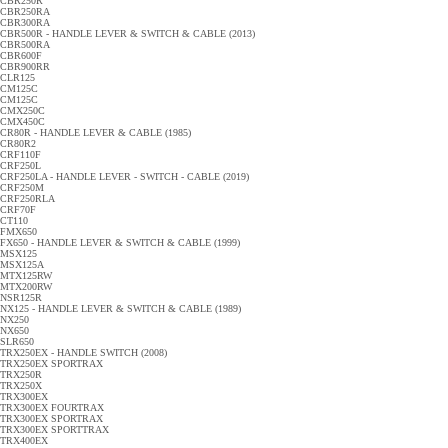
CBR250R
CBR250RA
CBR300RA
CBR500R - HANDLE LEVER & SWITCH & CABLE (2013)
CBR500RA
CBR600F
CBR900RR
CLR125
CM125C
CM125C
CMX250C
CMX450C
CR80R - HANDLE LEVER & CABLE (1985)
CR80R2
CRF110F
CRF250L
CRF250LA - HANDLE LEVER - SWITCH - CABLE (2019)
CRF250M
CRF250RLA
CRF70F
CT110
FMX650
FX650 - HANDLE LEVER & SWITCH & CABLE (1999)
MSX125
MSX125A
MTX125RW
MTX200RW
NSR125R
NX125 - HANDLE LEVER & SWITCH & CABLE (1989)
NX250
NX650
SLR650
TRX250EX - HANDLE SWITCH (2008)
TRX250EX SPORTRAX
TRX250R
TRX250X
TRX300EX
TRX300EX FOURTRAX
TRX300EX SPORTRAX
TRX300EX SPORTTRAX
TRX400EX