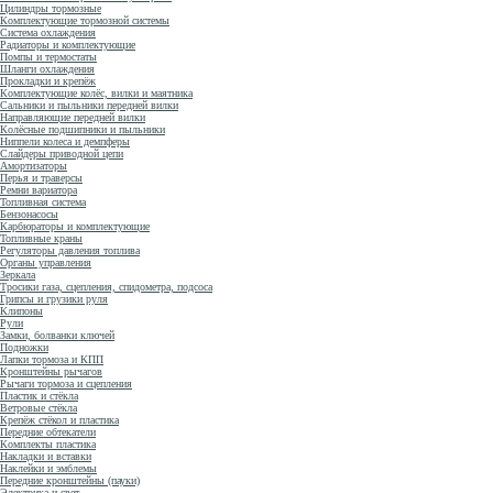
Цилиндры тормозные
Комплектующие тормозной системы
Система охлаждения
Радиаторы и комплектующие
Помпы и термостаты
Шланги охлаждения
Прокладки и крепёж
Комплектующие колёс, вилки и маятника
Сальники и пыльники передней вилки
Направляющие передней вилки
Колёсные подшипники и пыльники
Ниппели колеса и демпферы
Слайдеры приводной цепи
Амортизаторы
Перья и траверсы
Ремни вариатора
Топливная система
Бензонасосы
Карбюраторы и комплектующие
Топливные краны
Регуляторы давления топлива
Органы управления
Зеркала
Тросики газа, сцепления, спидометра, подсоса
Грипсы и грузики руля
Клипоны
Рули
Замки, болванки ключей
Подножки
Лапки тормоза и КПП
Кронштейны рычагов
Рычаги тормоза и сцепления
Пластик и стёкла
Ветровые стёкла
Крепёж стёкол и пластика
Передние обтекатели
Комплекты пластика
Накладки и вставки
Наклейки и эмблемы
Передние кронштейны (пауки)
Электрика и свет