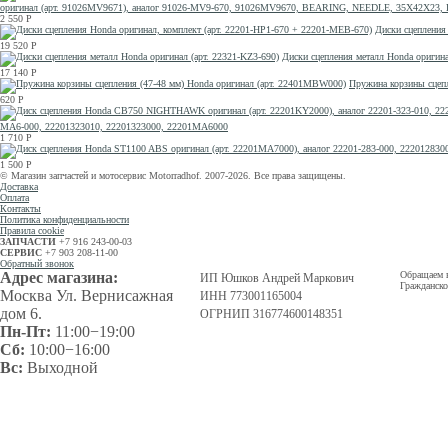
оригинал (арт. 91026MV9671), аналог 91026-MV9-670, 91026MV9670, BEARING, NEEDLE, 35X42X23, 
2 550
Р
Диски сцепления
19 520
Р
Диски сцепления металл Honda оригина
17 140
Р
Пружина корзины сцепл
620
Р
MA6-000, 22201323010, 22201323000, 22201MA6000
1 710
Р
1 500
Р
© Магазин запчастей и мотосервис Motorradhof. 2007-2026. Все права защищены.
Доставка
Оплата
Контакты
Политика конфиденциальности
Правила cookie
ЗАПЧАСТИ
+7 916 243-00-03
СЕРВИС
+7 903 208-11-00
Обратный звонок
Адрес магазина:
Обращаем в
ИП Юшков Андрей Маркович
Гражданско
Москва Ул. Вернисажная
ИНН 773001165004
дом 6.
ОГРНИП 316774600148351
Пн-Пт:
11:00−19:00
Сб:
10:00−16:00
Вс:
Выходной