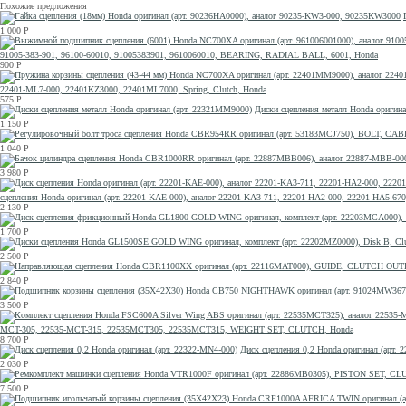
Похожие предложения
1 000
Р
91005-383-901, 96100-60010, 91005383901, 9610060010, BEARING, RADIAL BALL, 6001, Honda
900
Р
22401-ML7-000, 22401KZ3000, 22401ML7000, Spring, Clutch, Honda
575
Р
Диски сцепления металл Honda оригин
1 150
Р
1 040
Р
3 980
Р
сцепления Honda оригинал (арт. 22201-KAE-000), аналог 22201-KA3-711, 22201-HA2-000, 22201-HA5
2 130
Р
1 700
Р
2 500
Р
2 840
Р
3 500
Р
MCT-305, 22535-MCT-315, 22535MCT305, 22535MCT315, WEIGHT SET, CLUTCH, Honda
8 700
Р
Диск сцепления 0,2 Honda оригинал (арт. 
2 030
Р
7 500
Р