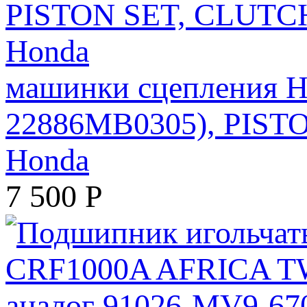
машинки сцепления H
22886MB0305), PIS
Honda
7 500
Р