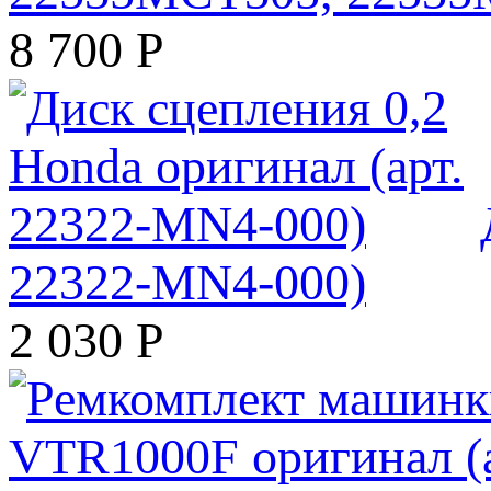
8 700
Р
22322-MN4-000)
2 030
Р