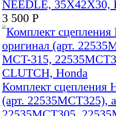
NEEDLE, 35X42X30, 
3 500
Р
Комплект сцепления 
(арт. 22535MCT325), 
22535MCT305, 22535