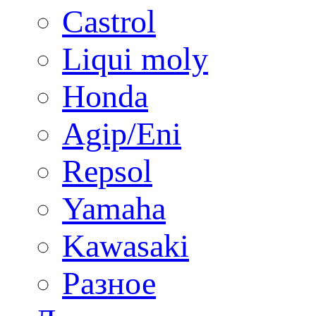
Castrol
Liqui moly
Honda
Agip/Eni
Repsol
Yamaha
Kawasaki
Разное