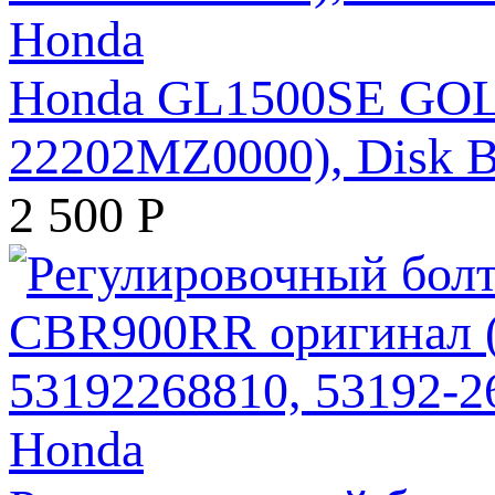
Honda GL1500SE GOLD
22202MZ0000), Disk B,
2 500
Р