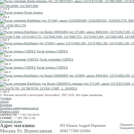
53178KGB900, 53178MY5860
2 370
Р
Рычаг тормоза
3 890
Р
305, 53182-MCJ-750
2 200
Р
53170-MCF-006, 53170-MCJ-751, 53170MCF006, 53170MCJ751, 53170-MCJ-006, 53170MCJ006, LEVE
2 000
Р
3 980
Р
Рычаг тормоза VORTEX
17 900
Р
Рычаг сцепления VORTEX
17 900
Р
Рычаг тормоза VORTEX
17 900
Р
2 500
Р
53178-KT8-700, 53178KT8700, LEVER COMP., L. HANDLE
1 580
Р
© Магазин запчастей и мотосервис Motorradhof. 2007-2026. Все права защищены.
Доставка
Оплата
Контакты
Политика конфиденциальности
Правила cookie
ЗАПЧАСТИ
+7 916 243-00-03
СЕРВИС
+7 903 208-11-00
Обратный звонок
Адрес магазина:
Обращаем в
ИП Юшков Андрей Маркович
Гражданско
Москва Ул. Вернисажная
ИНН 773001165004