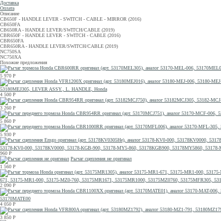
Доставка
Оплата
Описание
CB650F - HANDLE LEVER - SWITCH - CABLE - MIRROR (2016)
CB650FA
CB650RA - HANDLE LEVER/SWITCH/CABLE (2019)
CBR650F - HANDLE LEVER - SWITCH - CABLE (2016)
CBR650FA
CBR650RA - HANDLE LEVER/SWITCH/CABLE (2019)
NC750SA
NC750XA
Похожие предложения
5 970
Р
53180MEJ305, LEVER ASSY., L. HANDLE, Honda
4 500
Р
3 260
Р
5 860
Р
5 930
Р
53178-KV0-000, 53178KV0000, 53178-KGB-900, 53178-MY5-860, 53178KGB900, 53178MY5860, 5317
960
Р
Рычаг сцепления не оригинал
1 560
Р
671, 53175-MR1-000, 53175-MZ0-760, 53175MR1671, 53175MR1000, 53175MZ0760, 53175MFR305, 53
2 090
Р
53170MATE00
4 050
Р
3 850
Р