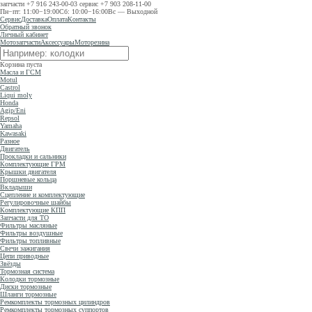
запчасти
+7 916 243-00-03
сервис
+7 903 208-11-00
Пн−пт: 11:00−19:00
Сб: 10:00−16:00
Вс — Выходной
Сервис
Доставка
Оплата
Контакты
Обратный звонок
Личный кабинет
Мотозапчасти
Аксессуары
Моторезина
Корзина пуста
Масла и ГСМ
Motul
Castrol
Liqui moly
Honda
Agip/Eni
Repsol
Yamaha
Kawasaki
Разное
Двигатель
Прокладки и сальники
Комплектующие ГРМ
Крышки двигателя
Поршневые кольца
Вкладыши
Сцепление и комплектующие
Регулировочные шайбы
Комплектующие КПП
Запчасти для ТО
Фильтры масляные
Фильтры воздушные
Фильтры топливные
Свечи зажигания
Цепи приводные
Звёзды
Тормозная система
Колодки тормозные
Диски тормозные
Шланги тормозные
Ремкомплекты тормозных цилиндров
Ремкомплекты тормозных суппортов