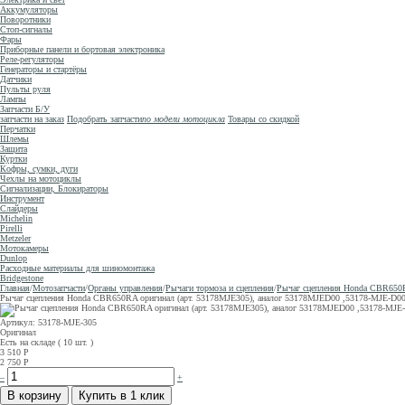
Аккумуляторы
Поворотники
Стоп-сигналы
Фары
Приборные панели и бортовая электроника
Реле-регуляторы
Генераторы и стартёры
Датчики
Пульты руля
Лампы
Запчасти Б/У
запчасти на заказ
Подобрать запчасти
по модели мотоцикла
Товары со скидкой
Перчатки
Шлемы
Защита
Куртки
Кофры, сумки, дуги
Чехлы на мотоциклы
Сигнализации, Блокираторы
Инструмент
Слайдеры
Michelin
Pirelli
Metzeler
Мотокамеры
Dunlop
Расходные материалы для шиномонтажа
Bridgestone
Главная
/
Мотозапчасти
/
Органы управления
/
Рычаги тормоза и сцепления
/
Рычаг сцепления Honda CBR650
Рычаг сцепления Honda CBR650RA оригинал (арт. 53178MJE305), аналог 53178MJED00 ,53178-MJE-
Артикул: 53178-MJE-305
Оригинал
Есть на складе ( 10 шт. )
3 510
Р
2 750
Р
–
+