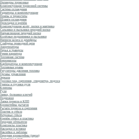
Цилиндры тормозные
Комплектующие тормозной системы
Система охлаждения
Радиаторы и комплектующие
Помпы и термостаты
Шланги охлаждения
Прокладки и крепёж
Комплектующие колёс, вилки и маятника
Сальники и пыльники передней вилки
Направляющие передней вилки
Колёсные подшипники и пыльники
Ниппели колеса и демпферы
Слайдеры приводной цепи
Амортизаторы
Перья и траверсы
Ремни вариатора
Топливная система
Бензонасосы
Карбюраторы и комплектующие
Топливные краны
Регуляторы давления топлива
Органы управления
Зеркала
Тросики газа, сцепления, спидометра, подсоса
Грипсы и грузики руля
Клипоны
Рули
Замки, болванки ключей
Подножки
Лапки тормоза и КПП
Кронштейны рычагов
Рычаги тормоза и сцепления
Пластик и стёкла
Ветровые стёкла
Крепёж стёкол и пластика
Передние обтекатели
Комплекты пластика
Накладки и вставки
Наклейки и эмблемы
Передние кронштейны (пауки)
Электрика и свет