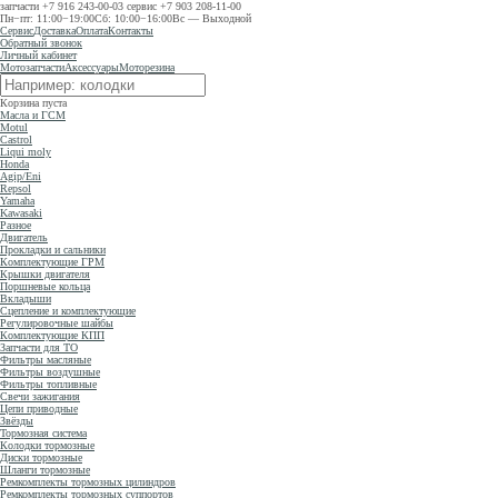
запчасти
+7 916 243-00-03
сервис
+7 903 208-11-00
Пн−пт: 11:00−19:00
Сб: 10:00−16:00
Вс — Выходной
Сервис
Доставка
Оплата
Контакты
Обратный звонок
Личный кабинет
Мотозапчасти
Аксессуары
Моторезина
Корзина пуста
Масла и ГСМ
Motul
Castrol
Liqui moly
Honda
Agip/Eni
Repsol
Yamaha
Kawasaki
Разное
Двигатель
Прокладки и сальники
Комплектующие ГРМ
Крышки двигателя
Поршневые кольца
Вкладыши
Сцепление и комплектующие
Регулировочные шайбы
Комплектующие КПП
Запчасти для ТО
Фильтры масляные
Фильтры воздушные
Фильтры топливные
Свечи зажигания
Цепи приводные
Звёзды
Тормозная система
Колодки тормозные
Диски тормозные
Шланги тормозные
Ремкомплекты тормозных цилиндров
Ремкомплекты тормозных суппортов