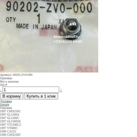
Артикул: 90202-ZV0-000
Оригинал
Нет в наличии
260
Р
–
+
Доставка
Оплата
Описание
1997 CMX250C
1997 GL1500A
1997 GL1500C
1997 GL1500SE
1997 VT1100C2
1997 VT600C
1998 CA125
1998 CMX250C