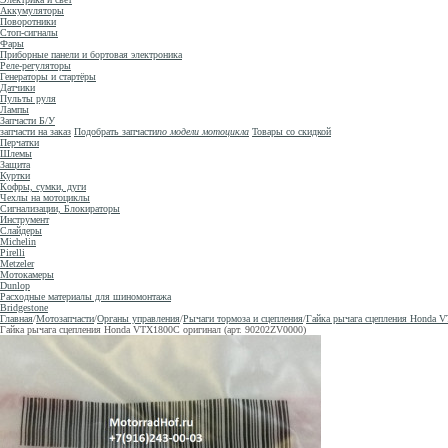
Аккумуляторы
Поворотники
Стоп-сигналы
Фары
Приборные панели и бортовая электроника
Реле-регуляторы
Генераторы и стартёры
Датчики
Пульты руля
Лампы
Запчасти Б/У
запчасти на заказ
Подобрать запчасти
по модели мотоцикла
Товары со скидкой
Перчатки
Шлемы
Защита
Куртки
Кофры, сумки, дуги
Чехлы на мотоциклы
Сигнализации, Блокираторы
Инструмент
Слайдеры
Michelin
Pirelli
Metzeler
Мотокамеры
Dunlop
Расходные материалы для шиномонтажа
Bridgestone
Главная
/
Мотозапчасти
/
Органы управления
/
Рычаги тормоза и сцепления
/
Гайка рычага сцепления Honda V
Гайка рычага сцепления Honda VTX1800C оригинал (арт. 90202ZV0000)