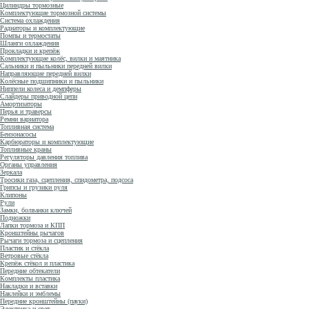
Цилиндры тормозные
Комплектующие тормозной системы
Система охлаждения
Радиаторы и комплектующие
Помпы и термостаты
Шланги охлаждения
Прокладки и крепёж
Комплектующие колёс, вилки и маятника
Сальники и пыльники передней вилки
Направляющие передней вилки
Колёсные подшипники и пыльники
Ниппели колеса и демпферы
Слайдеры приводной цепи
Амортизаторы
Перья и траверсы
Ремни вариатора
Топливная система
Бензонасосы
Карбюраторы и комплектующие
Топливные краны
Регуляторы давления топлива
Органы управления
Зеркала
Тросики газа, сцепления, спидометра, подсоса
Грипсы и грузики руля
Клипоны
Рули
Замки, болванки ключей
Подножки
Лапки тормоза и КПП
Кронштейны рычагов
Рычаги тормоза и сцепления
Пластик и стёкла
Ветровые стёкла
Крепёж стёкол и пластика
Передние обтекатели
Комплекты пластика
Накладки и вставки
Наклейки и эмблемы
Передние кронштейны (пауки)
Электрика и свет