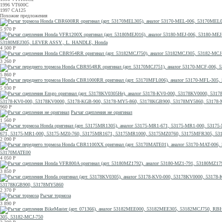
1996 VT600C
1997 CA125
Похожие предложения
5 970
Р
53180MEJ305, LEVER ASSY., L. HANDLE, Honda
4 500
Р
3 260
Р
5 860
Р
5 930
Р
53178-KV0-000, 53178KV0000, 53178-KGB-900, 53178-MY5-860, 53178KGB900, 53178MY5860, 5317
960
Р
Рычаг сцепления не оригинал
1 560
Р
671, 53175-MR1-000, 53175-MZ0-760, 53175MR1671, 53175MR1000, 53175MZ0760, 53175MFR305, 53
2 090
Р
53170MATE00
4 050
Р
3 850
Р
53178KGB900, 53178MY5860
2 370
Р
Рычаг тормоза
3 890
Р
305, 53182-MCJ-750