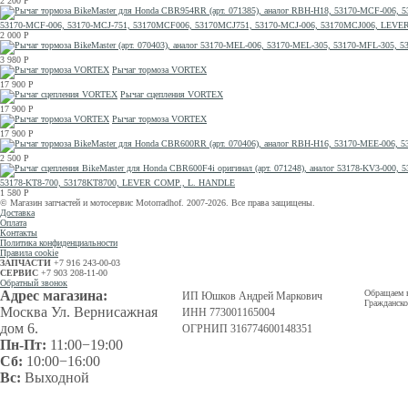
2 200
Р
53170-MCF-006, 53170-MCJ-751, 53170MCF006, 53170MCJ751, 53170-MCJ-006, 53170MCJ006, LEVE
2 000
Р
3 980
Р
Рычаг тормоза VORTEX
17 900
Р
Рычаг сцепления VORTEX
17 900
Р
Рычаг тормоза VORTEX
17 900
Р
2 500
Р
53178-KT8-700, 53178KT8700, LEVER COMP., L. HANDLE
1 580
Р
© Магазин запчастей и мотосервис Motorradhof. 2007-2026. Все права защищены.
Доставка
Оплата
Контакты
Политика конфиденциальности
Правила cookie
ЗАПЧАСТИ
+7 916 243-00-03
СЕРВИС
+7 903 208-11-00
Обратный звонок
Адрес магазина:
Обращаем в
ИП Юшков Андрей Маркович
Гражданско
Москва Ул. Вернисажная
ИНН 773001165004
дом 6.
ОГРНИП 316774600148351
Пн-Пт:
11:00−19:00
Сб:
10:00−16:00
Вс:
Выходной