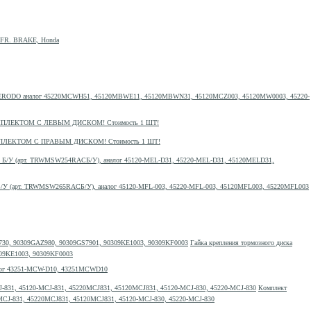
. FR. BRAKE, Honda
FERODO аналог 45220MCWH51, 45120MBWE11, 45120MBWN31, 45120MCZ003, 45120MW0003, 45220-
 КОМПЛЕКТОМ С ЛЕВЫМ ДИСКОМ! Стоимость 1 ШТ!
КОМПЛЕКТОМ С ПРАВЫМ ДИСКОМ! Стоимость 1 ШТ!
Б/У (арт. TRWMSW254RACБ/У), аналог 45120-MEL-D31, 45220-MEL-D31, 45120MELD31,
У (арт. TRWMSW265RACБ/У), аналог 45120-MFL-003, 45220-MFL-003, 45120MFL003, 45220MFL003
Гайка крепления тормозного диска
0309KE1003, 90309KF0003
налог 43251-MCW-D10, 43251MCWD10
Комплект
-MCJ-831, 45220MCJ831, 45120MCJ831, 45120-MCJ-830, 45220-MCJ-830