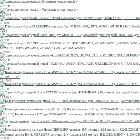
Тормозной диск задний б/у
4 270
Р
Тормозные диски перед б/у
25 740
Р
26 800
Р
480
Р
Тормозной диск передний Lukas TRW (ар
21 980
Р
MCW-H51, 45120-MBW-N31, 45120-MCZ-003, 45120-MW0-003
27 990
Р
6 950
Р
6 950
Р
45220MELD31
23 170
Р
27 790
Р
Тормозной диск задний Honda
23 830
Р
Болт креплен
110
Р
(M8X1.25) Honda оригинал Б/У (арт. 90309428731Б/У), аналог 90309-428-730, 90309-GAZ-980, 90309
110
Р
6 950
Р
тормозных дисков Honda CBR929RR оригинал Б/У толщина 4,65 мм (арт. 45220MCJ003Б/У+45120MCJ0
20 850
Р