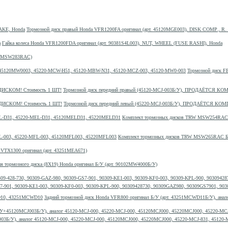
Тормозной диск правый Honda VFR1200FA оригинал (арт. 45120MGE003), DISK COMP., R
Гайка колеса Honda VFR1200FDA оригинал (арт. 90381S4L003), NUT, WHEEL (FUSE RASHI), Honda
т. MSW283RAC)
Тормозной диск 
Тормозной диск передний правый (45120-MCJ-003Б/У), ПРОДАЁТСЯ
Тормозной диск передний левый (45220-MCJ-003Б/У), ПРОДАЁТСЯ 
Комплект тормозных дисков TRW MSW254RAC 
Комплект тормозных дисков TRW MSW265RAC Б/
 VTX1300 оригинал (арт. 43251MEA671)
ия тормозного диска (8X19) Honda оригинал Б/У (арт. 90102MW4000Б/У)
-GS7-901, 90309-KE1-003, 90309-KF0-003, 90309-KPL-900, 90309428730, 90309GAZ980, 90309GS7901, 9
Задний тормозной диск Honda VFR800 оригинал Б/У (арт. 43251MCWD11Б/У), а
03Б/У), аналог 45120-MCJ-000, 45220-MCJ-000, 45120MCJ000, 45220MCJ000, 45220-MCJ-831, 45120