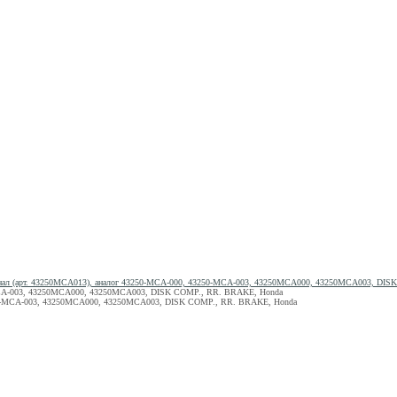
инал (арт. 43250MCA013), аналог 43250-MCA-000, 43250-MCA-003, 43250MCA000, 43250MCA003, DI
0-MCA-003, 43250MCA000, 43250MCA003, DISK COMP., RR. BRAKE, Honda