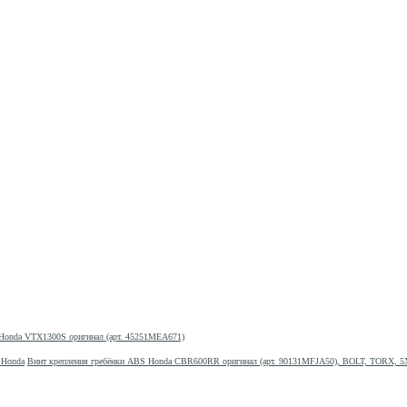
 Honda VTX1300S оригинал (арт. 45251MEA671)
Винт крепления гребёнки ABS Honda CBR600RR оригинал (арт. 90131MFJA50), BOLT, TORX, 5