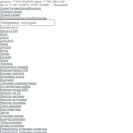
запчасти
+7 916 243-00-03
сервис
+7 903 208-11-00
Пн−пт: 11:00−19:00
Сб: 10:00−16:00
Вс — Выходной
Сервис
Доставка
Оплата
Контакты
Обратный звонок
Личный кабинет
Мотозапчасти
Аксессуары
Моторезина
Корзина пуста
Масла и ГСМ
Motul
Castrol
Liqui moly
Honda
Agip/Eni
Repsol
Yamaha
Kawasaki
Разное
Двигатель
Прокладки и сальники
Комплектующие ГРМ
Крышки двигателя
Поршневые кольца
Вкладыши
Сцепление и комплектующие
Регулировочные шайбы
Комплектующие КПП
Запчасти для ТО
Фильтры масляные
Фильтры воздушные
Фильтры топливные
Свечи зажигания
Цепи приводные
Звёзды
Тормозная система
Колодки тормозные
Диски тормозные
Шланги тормозные
Ремкомплекты тормозных цилиндров
Ремкомплекты тормозных суппортов