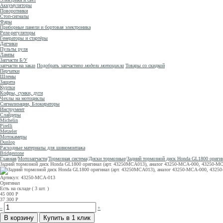
Аккумуляторы
Поворотники
Стоп-сигналы
Фары
Приборные панели и бортовая электроника
Реле-регуляторы
Генераторы и стартёры
Датчики
Пульты руля
Лампы
Запчасти Б/У
запчасти на заказ
Подобрать запчасти
по модели мотоцикла
Товары со скидкой
Перчатки
Шлемы
Защита
Куртки
Кофры, сумки, дуги
Чехлы на мотоциклы
Сигнализации, Блокираторы
Инструмент
Слайдеры
Michelin
Pirelli
Metzeler
Мотокамеры
Dunlop
Расходные материалы для шиномонтажа
Bridgestone
Главная
/
Мотозапчасти
/
Тормозная система
/
Диски тормозные
/
Задний тормозной диск Honda GL1800 ориг
Задний тормозной диск Honda GL1800 оригинал (арт. 43250MCA013), аналог 43250-MCA-000, 4325
Артикул: 43250-MCA-013
Оригинал
Есть на складе ( 3 шт. )
45 000
Р
37 300
Р
–
+