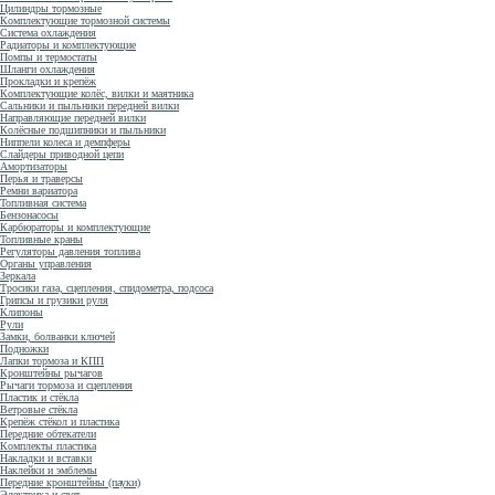
Цилиндры тормозные
Комплектующие тормозной системы
Система охлаждения
Радиаторы и комплектующие
Помпы и термостаты
Шланги охлаждения
Прокладки и крепёж
Комплектующие колёс, вилки и маятника
Сальники и пыльники передней вилки
Направляющие передней вилки
Колёсные подшипники и пыльники
Ниппели колеса и демпферы
Слайдеры приводной цепи
Амортизаторы
Перья и траверсы
Ремни вариатора
Топливная система
Бензонасосы
Карбюраторы и комплектующие
Топливные краны
Регуляторы давления топлива
Органы управления
Зеркала
Тросики газа, сцепления, спидометра, подсоса
Грипсы и грузики руля
Клипоны
Рули
Замки, болванки ключей
Подножки
Лапки тормоза и КПП
Кронштейны рычагов
Рычаги тормоза и сцепления
Пластик и стёкла
Ветровые стёкла
Крепёж стёкол и пластика
Передние обтекатели
Комплекты пластика
Накладки и вставки
Наклейки и эмблемы
Передние кронштейны (пауки)
Электрика и свет