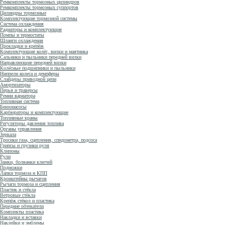
Ремкомплекты тормозных цилиндров
Ремкомплекты тормозных суппортов
Цилиндры тормозные
Комплектующие тормозной системы
Система охлаждения
Радиаторы и комплектующие
Помпы и термостаты
Шланги охлаждения
Прокладки и крепёж
Комплектующие колёс, вилки и маятника
Сальники и пыльники передней вилки
Направляющие передней вилки
Колёсные подшипники и пыльники
Ниппели колеса и демпферы
Слайдеры приводной цепи
Амортизаторы
Перья и траверсы
Ремни вариатора
Топливная система
Бензонасосы
Карбюраторы и комплектующие
Топливные краны
Регуляторы давления топлива
Органы управления
Зеркала
Тросики газа, сцепления, спидометра, подсоса
Грипсы и грузики руля
Клипоны
Рули
Замки, болванки ключей
Подножки
Лапки тормоза и КПП
Кронштейны рычагов
Рычаги тормоза и сцепления
Пластик и стёкла
Ветровые стёкла
Крепёж стёкол и пластика
Передние обтекатели
Комплекты пластика
Накладки и вставки
Наклейки и эмблемы