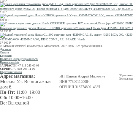
110
Р
тормозного диска (M8X1.25) Honda оригинал Б/У (арт. 90309428731Б/У), аналог 90309-428-730, 9030
110
Р
6 950
Р
Комплект тормозных дисков Honda CBR929RR оригинал Б/У толщина 4,65 мм (арт. 45220MCJ003Б/У+
20 850
Р
43250MCA000, 43250MCA003, DISK COMP., RR. BRAKE, Honda
37 300
Р
© Магазин запчастей и мотосервис Motorradhof. 2007-2026. Все права защищены.
Доставка
Оплата
Контакты
Политика конфиденциальности
Правила cookie
ЗАПЧАСТИ
+7 916 243-00-03
СЕРВИС
+7 903 208-11-00
Обратный звонок
Адрес магазина:
Обращаем в
ИП Юшков Андрей Маркович
Гражданско
Москва Ул. Вернисажная
ИНН 773001165004
дом 6.
ОГРНИП 316774600148351
Пн-Пт:
11:00−19:00
Сб:
10:00−16:00
Вс:
Выходной