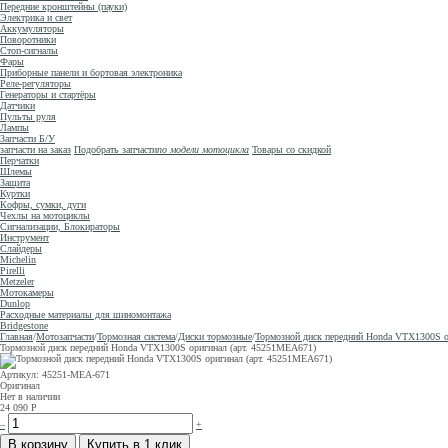
Передние кронштейны (пауки)
Электрика и свет
Аккумуляторы
Поворотники
Стоп-сигналы
Фары
Приборные панели и бортовая электроника
Реле-регуляторы
Генераторы и стартёры
Датчики
Пульты руля
Лампы
Запчасти Б/У
запчасти на заказ
Подобрать запчасти
по модели мотоцикла
Товары со скидкой
Перчатки
Шлемы
Защита
Куртки
Кофры, сумки, дуги
Чехлы на мотоциклы
Сигнализации, Блокираторы
Инструмент
Слайдеры
Michelin
Pirelli
Metzeler
Мотокамеры
Dunlop
Расходные материалы для шиномонтажа
Bridgestone
Главная
/
Мотозапчасти
/
Тормозная система
/
Диски тормозные
/
Тормозной диск передний Honda VTX1300S о
Тормозной диск передний Honda VTX1300S оригинал (арт. 45251MEA671)
Артикул: 45251-MEA-671
Оригинал
Нет в наличии
24 090
Р
–
+