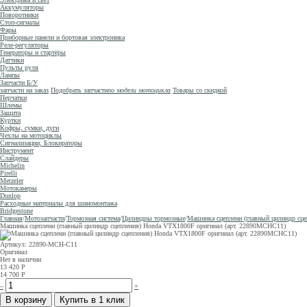
Аккумуляторы
Поворотники
Стоп-сигналы
Фары
Приборные панели и бортовая электроника
Реле-регуляторы
Генераторы и стартёры
Датчики
Пульты руля
Лампы
Запчасти Б/У
запчасти на заказ
Подобрать запчасти
по модели мотоцикла
Товары со скидкой
Перчатки
Шлемы
Защита
Куртки
Кофры, сумки, дуги
Чехлы на мотоциклы
Сигнализации, Блокираторы
Инструмент
Слайдеры
Michelin
Pirelli
Metzeler
Мотокамеры
Dunlop
Расходные материалы для шиномонтажа
Bridgestone
Главная
/
Мотозапчасти
/
Тормозная система
/
Цилиндры тормозные
/
Машинка сцеплени (главный цилиндр сц
Машинка сцеплени (главный цилиндр сцепления) Honda VTX1800F оригинал (арт. 22890MCHC11)
Артикул: 22890-MCH-C11
Оригинал
Нет в наличии
13 420
Р
14 700
Р
–
+