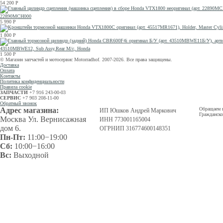
54 200
Р
22890MCH000
5 990
Р
1 800
Р
43510MBWE12, Sub Assy,Rear M/c, Honda
1 500
Р
© Магазин запчастей и мотосервис Motorradhof. 2007-2026. Все права защищены.
Доставка
Оплата
Контакты
Политика конфиденциальности
Правила cookie
ЗАПЧАСТИ
+7 916 243-00-03
СЕРВИС
+7 903 208-11-00
Обратный звонок
Адрес магазина:
Обращаем в
ИП Юшков Андрей Маркович
Гражданско
Москва Ул. Вернисажная
ИНН 773001165004
дом 6.
ОГРНИП 316774600148351
Пн-Пт:
11:00−19:00
Сб:
10:00−16:00
Вс:
Выходной