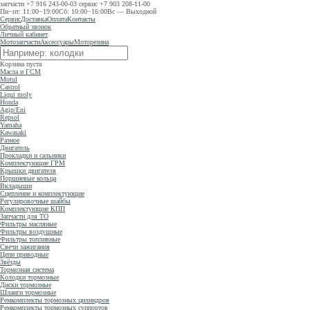
запчасти
+7 916 243-00-03
сервис
+7 903 208-11-00
Пн−пт: 11:00−19:00
Сб: 10:00−16:00
Вс — Выходной
Сервис
Доставка
Оплата
Контакты
Обратный звонок
Личный кабинет
Мотозапчасти
Аксессуары
Моторезина
Корзина пуста
Масла и ГСМ
Motul
Castrol
Liqui moly
Honda
Agip/Eni
Repsol
Yamaha
Kawasaki
Разное
Двигатель
Прокладки и сальники
Комплектующие ГРМ
Крышки двигателя
Поршневые кольца
Вкладыши
Сцепление и комплектующие
Регулировочные шайбы
Комплектующие КПП
Запчасти для ТО
Фильтры масляные
Фильтры воздушные
Фильтры топливные
Свечи зажигания
Цепи приводные
Звёзды
Тормозная система
Колодки тормозные
Диски тормозные
Шланги тормозные
Ремкомплекты тормозных цилиндров
Ремкомплекты тормозных суппортов