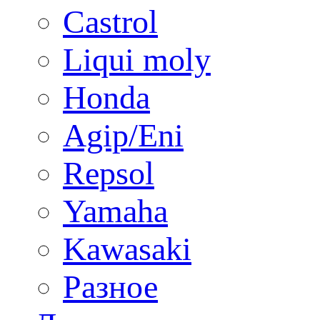
Castrol
Liqui moly
Honda
Agip/Eni
Repsol
Yamaha
Kawasaki
Разное