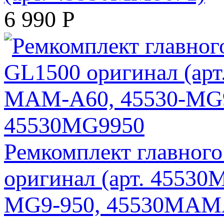
6 990
Р
Ремкомплект главног
оригинал (арт. 45530
MG9-950, 45530MAM