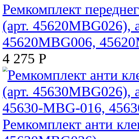
Ремкомплект переднег
(арт. 45620MBG026),
45620MBG006, 4562
4 275
Р
Ремкомплект анти кле