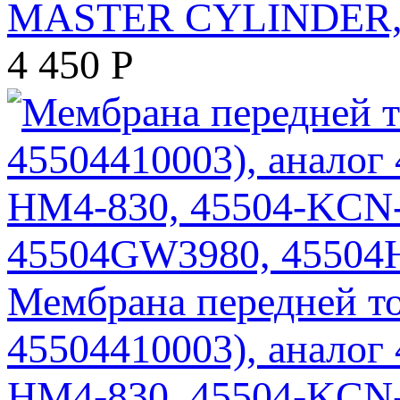
MASTER CYLINDER,
4 450
Р
Мембрана передней то
45504410003), аналог
HM4-830, 45504-KCN-