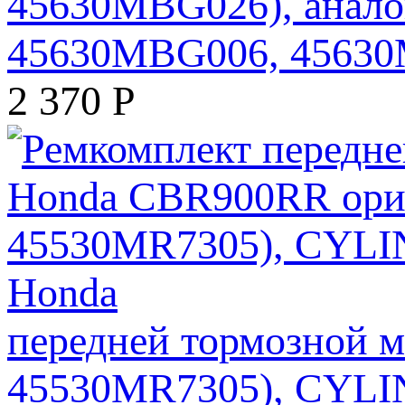
45630MBG026), анало
45630MBG006, 4563
2 370
Р
передней тормозной 
45530MR7305), CYLI