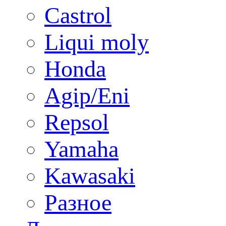
Castrol
Liqui moly
Honda
Agip/Eni
Repsol
Yamaha
Kawasaki
Разное