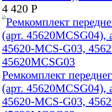
4 420
Р
Ремкомплект переднег
(арт. 45620MCSG04),
45620-MCS-G03, 456