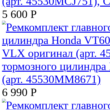
(арт. 45530MCJ751)
5 600
Р
тормозного цилиндр
(арт. 45530MM8671)
6 990
Р