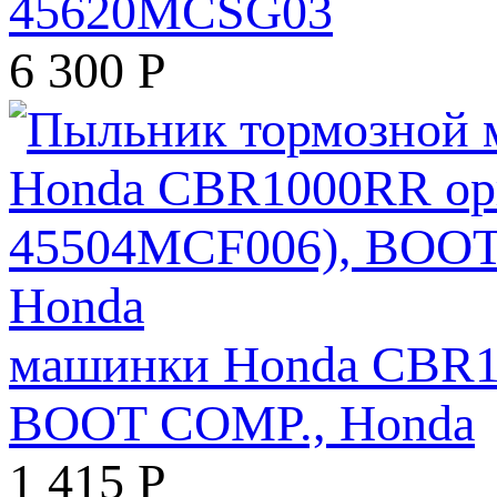
45620MCSG03
6 300
Р
машинки Honda CBR10
BOOT COMP., Honda
1 415
Р