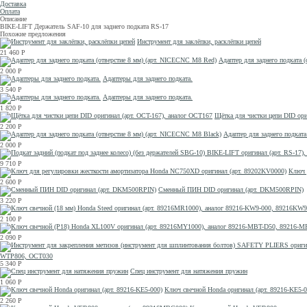
Доставка
Оплата
Описание
BIKE-LIFT Держатель SAF-10 для заднего подката RS-17
Похожие предложения
Инструмент для заклёпки, расклёпки цепей
21 460
Р
Адаптер для заднего подката 
2 000
Р
Адаптеры для заднего подката.
3 540
Р
Адаптеры для заднего подката.
1 820
Р
Щётка для чистки цепи DID ори
2 200
Р
Адаптер для заднего подката
2 000
Р
9 710
Р
Ключ 
2 600
Р
Сменный ПИН DID оригинал (арт. DKM500RPIN)
3 220
Р
2 100
Р
2 090
Р
WTP806, OCT030
5 340
Р
Спец инструмент для натяжения пружин
1 060
Р
Ключ свечной Honda оригинал (арт. 89216-KE5-0
2 260
Р