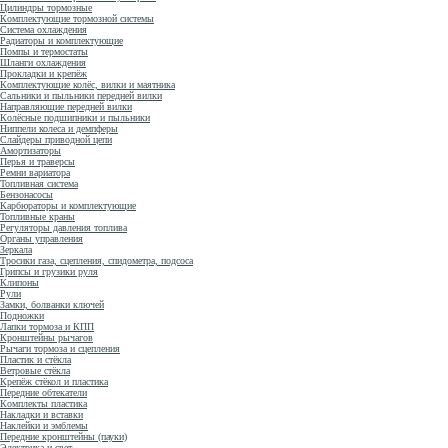
Цилиндры тормозные
Комплектующие тормозной системы
Система охлаждения
Радиаторы и комплектующие
Помпы и термостаты
Шланги охлаждения
Прокладки и крепёж
Комплектующие колёс, вилки и маятника
Сальники и пыльники передней вилки
Направляющие передней вилки
Колёсные подшипники и пыльники
Ниппели колеса и демпферы
Слайдеры приводной цепи
Амортизаторы
Перья и траверсы
Ремни вариатора
Топливная система
Бензонасосы
Карбюраторы и комплектующие
Топливные краны
Регуляторы давления топлива
Органы управления
Зеркала
Тросики газа, сцепления, спидометра, подсоса
Грипсы и грузики руля
Клипоны
Рули
Замки, болванки ключей
Подножки
Лапки тормоза и КПП
Кронштейны рычагов
Рычаги тормоза и сцепления
Пластик и стёкла
Ветровые стёкла
Крепёж стёкол и пластика
Передние обтекатели
Комплекты пластика
Накладки и вставки
Наклейки и эмблемы
Передние кронштейны (пауки)
Электрика и свет