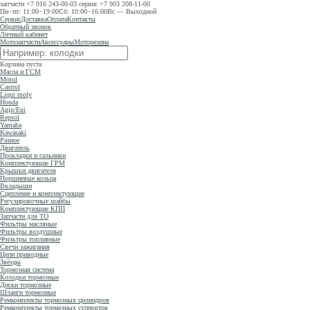
запчасти
+7 916 243-00-03
сервис
+7 903 208-11-00
Пн−пт: 11:00−19:00
Сб: 10:00−16:00
Вс — Выходной
Сервис
Доставка
Оплата
Контакты
Обратный звонок
Личный кабинет
Мотозапчасти
Аксессуары
Моторезина
Корзина пуста
Масла и ГСМ
Motul
Castrol
Liqui moly
Honda
Agip/Eni
Repsol
Yamaha
Kawasaki
Разное
Двигатель
Прокладки и сальники
Комплектующие ГРМ
Крышки двигателя
Поршневые кольца
Вкладыши
Сцепление и комплектующие
Регулировочные шайбы
Комплектующие КПП
Запчасти для ТО
Фильтры масляные
Фильтры воздушные
Фильтры топливные
Свечи зажигания
Цепи приводные
Звёзды
Тормозная система
Колодки тормозные
Диски тормозные
Шланги тормозные
Ремкомплекты тормозных цилиндров
Ремкомплекты тормозных суппортов