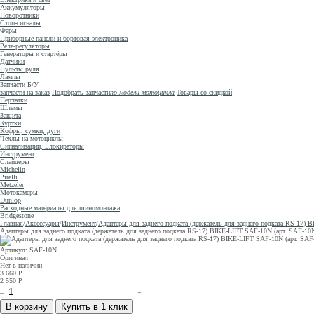
Аккумуляторы
Поворотники
Стоп-сигналы
Фары
Приборные панели и бортовая электроника
Реле-регуляторы
Генераторы и стартёры
Датчики
Пульты руля
Лампы
Запчасти Б/У
запчасти на заказ
Подобрать запчасти
по модели мотоцикла
Товары со скидкой
Перчатки
Шлемы
Защита
Куртки
Кофры, сумки, дуги
Чехлы на мотоциклы
Сигнализации, Блокираторы
Инструмент
Слайдеры
Michelin
Pirelli
Metzeler
Мотокамеры
Dunlop
Расходные материалы для шиномонтажа
Bridgestone
Главная
/
Аксессуары
/
Инструмент
/
Адаптеры для заднего подката (держатель для заднего подката RS-17) 
Адаптеры для заднего подката (держатель для заднего подката RS-17) BIKE-LIFT SAF-10N (арт. SAF-10N
Артикул: SAF-10N
Оригинал
Нет в наличии
3 660
Р
2 550
Р
–
+