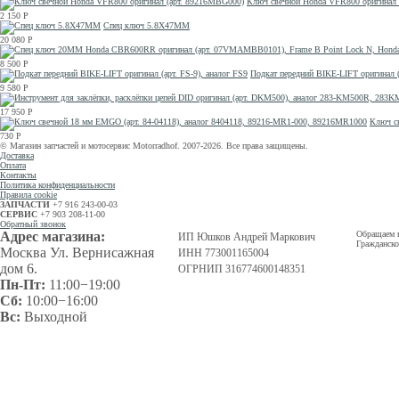
Ключ свечной Honda VFR800 оригинал 
2 150
Р
Спец ключ 5.8X47MM
20 080
Р
8 500
Р
Подкат передний BIKE-LIFT оригинал (
9 580
Р
17 950
Р
Ключ с
730
Р
© Магазин запчастей и мотосервис Motorradhof. 2007-2026. Все права защищены.
Доставка
Оплата
Контакты
Политика конфиденциальности
Правила cookie
ЗАПЧАСТИ
+7 916 243-00-03
СЕРВИС
+7 903 208-11-00
Обратный звонок
Адрес магазина:
Обращаем в
ИП Юшков Андрей Маркович
Гражданско
Москва Ул. Вернисажная
ИНН 773001165004
дом 6.
ОГРНИП 316774600148351
Пн-Пт:
11:00−19:00
Сб:
10:00−16:00
Вс:
Выходной