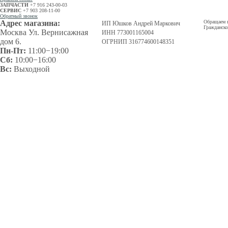
ЗАПЧАСТИ
+7 916 243-00-03
СЕРВИС
+7 903 208-11-00
Обратный звонок
Адрес магазина:
Обращаем в
ИП Юшков Андрей Маркович
Гражданско
Москва Ул. Вернисажная
ИНН 773001165004
дом 6.
ОГРНИП 316774600148351
Пн-Пт:
11:00−19:00
Сб:
10:00−16:00
Вс:
Выходной