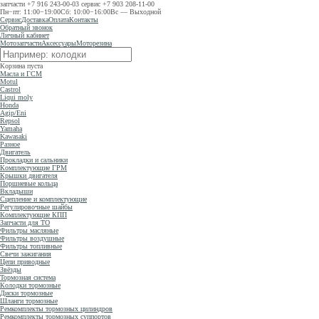
запчасти
+7 916 243-00-03
сервис
+7 903 208-11-00
Пн−пт: 11:00−19:00
Сб: 10:00−16:00
Вс — Выходной
Сервис
Доставка
Оплата
Контакты
Обратный звонок
Личный кабинет
Мотозапчасти
Аксессуары
Моторезина
Корзина пуста
Масла и ГСМ
Motul
Castrol
Liqui moly
Honda
Agip/Eni
Repsol
Yamaha
Kawasaki
Разное
Двигатель
Прокладки и сальники
Комплектующие ГРМ
Крышки двигателя
Поршневые кольца
Вкладыши
Сцепление и комплектующие
Регулировочные шайбы
Комплектующие КПП
Запчасти для ТО
Фильтры масляные
Фильтры воздушные
Фильтры топливные
Свечи зажигания
Цепи приводные
Звёзды
Тормозная система
Колодки тормозные
Диски тормозные
Шланги тормозные
Ремкомплекты тормозных цилиндров
Ремкомплекты тормозных суппортов