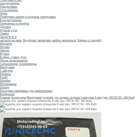
Аккумуляторы
Поворотники
Стоп-сигналы
Фары
Приборные панели и бортовая электроника
Реле-регуляторы
Генераторы и стартёры
Датчики
Пульты руля
Лампы
Запчасти Б/У
запчасти на заказ
Подобрать запчасти
по модели мотоцикла
Товары со скидкой
Перчатки
Шлемы
Защита
Куртки
Кофры, сумки, дуги
Чехлы на мотоциклы
Сигнализации, Блокираторы
Инструмент
Слайдеры
Michelin
Pirelli
Metzeler
Мотокамеры
Dunlop
Расходные материалы для шиномонтажа
Bridgestone
Главная
/
Аксессуары
/
Инструмент
/
Адаптер для заднего подката (отверстие 8 мм) (арт. NICECNC M8 Red)
Адаптер для заднего подката (отверстие 8 мм) (арт. NICECNC M8 Red)