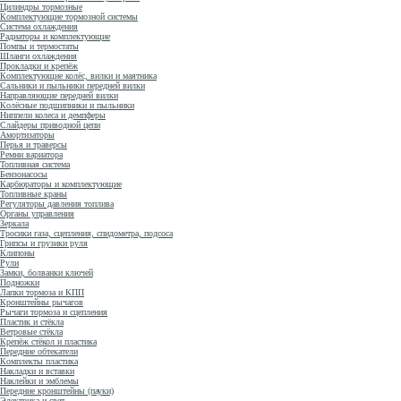
Цилиндры тормозные
Комплектующие тормозной системы
Система охлаждения
Радиаторы и комплектующие
Помпы и термостаты
Шланги охлаждения
Прокладки и крепёж
Комплектующие колёс, вилки и маятника
Сальники и пыльники передней вилки
Направляющие передней вилки
Колёсные подшипники и пыльники
Ниппели колеса и демпферы
Слайдеры приводной цепи
Амортизаторы
Перья и траверсы
Ремни вариатора
Топливная система
Бензонасосы
Карбюраторы и комплектующие
Топливные краны
Регуляторы давления топлива
Органы управления
Зеркала
Тросики газа, сцепления, спидометра, подсоса
Грипсы и грузики руля
Клипоны
Рули
Замки, болванки ключей
Подножки
Лапки тормоза и КПП
Кронштейны рычагов
Рычаги тормоза и сцепления
Пластик и стёкла
Ветровые стёкла
Крепёж стёкол и пластика
Передние обтекатели
Комплекты пластика
Накладки и вставки
Наклейки и эмблемы
Передние кронштейны (пауки)
Электрика и свет