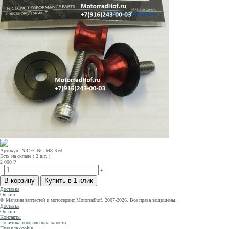
Артикул: NICECNC M8 Red
Есть на складе ( 2 шт. )
2 000
Р
–
+
Доставка
Оплата
© Магазин запчастей и мотосервис Motorradhof. 2007-2026. Все права защищены.
Доставка
Оплата
Контакты
Политика конфиденциальности
Правила cookie