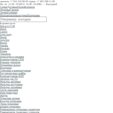
запчасти
+7 916 243-00-03
сервис
+7 903 208-11-00
Пн−пт: 11:00−19:00
Сб: 10:00−16:00
Вс — Выходной
Сервис
Доставка
Оплата
Контакты
Обратный звонок
Личный кабинет
Мотозапчасти
Аксессуары
Моторезина
Корзина пуста
Масла и ГСМ
Motul
Castrol
Liqui moly
Honda
Agip/Eni
Repsol
Yamaha
Kawasaki
Разное
Двигатель
Прокладки и сальники
Комплектующие ГРМ
Крышки двигателя
Поршневые кольца
Вкладыши
Сцепление и комплектующие
Регулировочные шайбы
Комплектующие КПП
Запчасти для ТО
Фильтры масляные
Фильтры воздушные
Фильтры топливные
Свечи зажигания
Цепи приводные
Звёзды
Тормозная система
Колодки тормозные
Диски тормозные
Шланги тормозные
Ремкомплекты тормозных цилиндров
Ремкомплекты тормозных суппортов