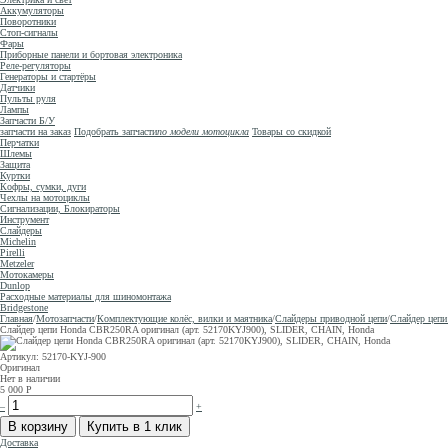
Аккумуляторы
Поворотники
Стоп-сигналы
Фары
Приборные панели и бортовая электроника
Реле-регуляторы
Генераторы и стартёры
Датчики
Пульты руля
Лампы
Запчасти Б/У
запчасти на заказ
Подобрать запчасти
по модели мотоцикла
Товары со скидкой
Перчатки
Шлемы
Защита
Куртки
Кофры, сумки, дуги
Чехлы на мотоциклы
Сигнализации, Блокираторы
Инструмент
Слайдеры
Michelin
Pirelli
Metzeler
Мотокамеры
Dunlop
Расходные материалы для шиномонтажа
Bridgestone
Главная
/
Мотозапчасти
/
Комплектующие колёс, вилки и маятника
/
Слайдеры приводной цепи
/
Слайдер цеп
Слайдер цепи Honda CBR250RA оригинал (арт. 52170KYJ900), SLIDER, CHAIN, Honda
Артикул: 52170-KYJ-900
Оригинал
Нет в наличии
5 000
Р
–
+
Доставка