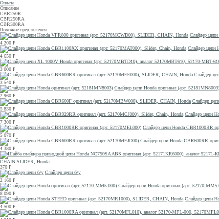
Оплата
Описание
CBR250R
CBR250RA
CBR300RA
Похожие предложения
Слайдер цепи
4 200
Р
Слайдер цепи 
4 650
Р
3 000
Р
Слайдер це
3 540
Р
Слайдер цепи Honda оригинал (арт. 52181MN8003
2 960
Р
Слайдер цеп
5 830
Р
Слайдер цепи Ho
7 300
Р
Слайдер цепи Honda CBR1000RR ори
5 070
Р
Слайдер цепи Honda CBR600RR ориги
4 380
Р
CHAIN SLIDER, Honda
370
Р
Слайдер цепи б/у
2 160
Р
Слайдер цепи Honda оригинал (арт. 52170-MM5-
8 090
Р
Слайдер цепи H
4 500
Р