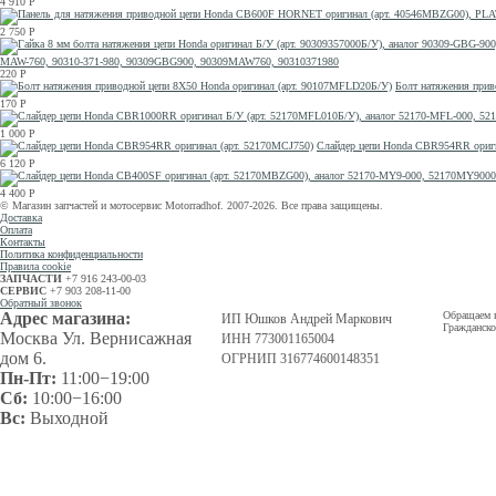
4 910
Р
2 750
Р
MAW-760, 90310-371-980, 90309GBG900, 90309MAW760, 90310371980
220
Р
Болт натяжения прив
170
Р
1 000
Р
Слайдер цепи Honda CBR954RR ориги
6 120
Р
4 400
Р
© Магазин запчастей и мотосервис Motorradhof. 2007-2026. Все права защищены.
Доставка
Оплата
Контакты
Политика конфиденциальности
Правила cookie
ЗАПЧАСТИ
+7 916 243-00-03
СЕРВИС
+7 903 208-11-00
Обратный звонок
Адрес магазина:
Обращаем в
ИП Юшков Андрей Маркович
Гражданско
Москва Ул. Вернисажная
ИНН 773001165004
дом 6.
ОГРНИП 316774600148351
Пн-Пт:
11:00−19:00
Сб:
10:00−16:00
Вс:
Выходной