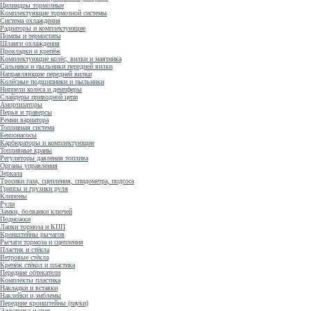
Цилиндры тормозные
Комплектующие тормозной системы
Система охлаждения
Радиаторы и комплектующие
Помпы и термостаты
Шланги охлаждения
Прокладки и крепёж
Комплектующие колёс, вилки и маятника
Сальники и пыльники передней вилки
Направляющие передней вилки
Колёсные подшипники и пыльники
Ниппели колеса и демпферы
Слайдеры приводной цепи
Амортизаторы
Перья и траверсы
Ремни вариатора
Топливная система
Бензонасосы
Карбюраторы и комплектующие
Топливные краны
Регуляторы давления топлива
Органы управления
Зеркала
Тросики газа, сцепления, спидометра, подсоса
Грипсы и грузики руля
Клипоны
Рули
Замки, болванки ключей
Подножки
Лапки тормоза и КПП
Кронштейны рычагов
Рычаги тормоза и сцепления
Пластик и стёкла
Ветровые стёкла
Крепёж стёкол и пластика
Передние обтекатели
Комплекты пластика
Накладки и вставки
Наклейки и эмблемы
Передние кронштейны (пауки)
Электрика и свет