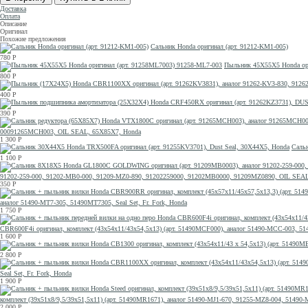
Доставка
Оплата
Описание
Оригинал
Похожие предложения
Сальник Honda оригинал (арт. 91212-KM1-005)
780
Р
Пыльник 45X55X5 Honda ори
800
Р
400
Р
390
Р
00091265MCH003, OIL SEAL, 65X85X7, Honda
1 300
Р
Сальн
1 100
Р
91202-259-000, 91202-MB0-000, 91209-MZ0-890, 91202259000, 91202MB0000, 91209MZ0890, OIL SEA
350
Р
аналог 51490-MT7-305, 51490MT7305, Seal Set, Fr. Fork, Honda
1 750
Р
CBR600F4i оригинал, комплект (43x54x11/43x54,5x13) (арт. 51490MCF000), аналог 51490-MCC-003
1 600
Р
2 800
Р
Seal Set, Fr. Fork, Honda
1 900
Р
комплект (39x51x8/9,5/39x51,5x11) (арт. 51490MR1671), аналог 51490-MJ1-670, 91255-MZ8-004, 514
2 000
Р