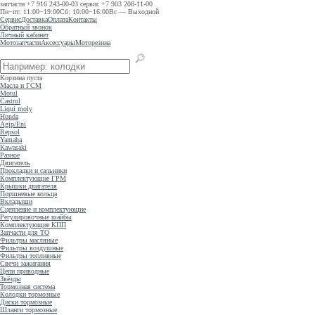
запчасти
+7 916 243-00-03
сервис
+7 903 208-11-00
Пн−пт: 11:00−19:00
Сб: 10:00−16:00
Вс — Выходной
Сервис
Доставка
Оплата
Контакты
Обратный звонок
Личный кабинет
Мотозапчасти
Аксессуары
Моторезина
Корзина пуста
Масла и ГСМ
Motul
Castrol
Liqui moly
Honda
Agip/Eni
Repsol
Yamaha
Kawasaki
Разное
Двигатель
Прокладки и сальники
Комплектующие ГРМ
Крышки двигателя
Поршневые кольца
Вкладыши
Сцепление и комплектующие
Регулировочные шайбы
Комплектующие КПП
Запчасти для ТО
Фильтры масляные
Фильтры воздушные
Фильтры топливные
Свечи зажигания
Цепи приводные
Звёзды
Тормозная система
Колодки тормозные
Диски тормозные
Шланги тормозные