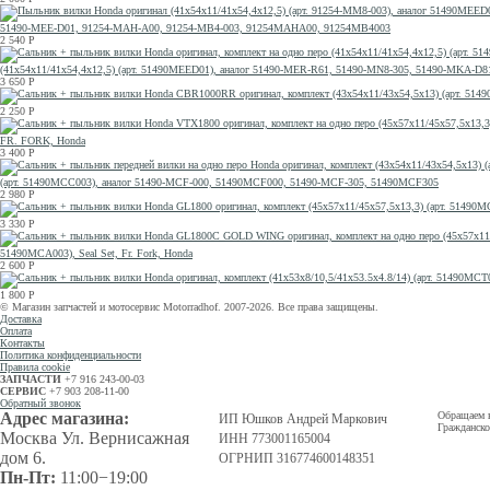
51490-MEE-D01, 91254-MAH-A00, 91254-MB4-003, 91254MAHA00, 91254MB4003
2 540
Р
(41x54x11/41x54,4x12,5) (арт. 51490MEED01), аналог 51490-MER-R61, 51490-MN8-305, 51490-MKA
3 650
Р
2 250
Р
FR. FORK, Honda
3 400
Р
(арт. 51490MCC003), аналог 51490-MCF-000, 51490MCF000, 51490-MCF-305, 51490MCF305
2 980
Р
3 330
Р
51490MCA003), Seal Set, Fr. Fork, Honda
2 600
Р
1 800
Р
© Магазин запчастей и мотосервис Motorradhof. 2007-2026. Все права защищены.
Доставка
Оплата
Контакты
Политика конфиденциальности
Правила cookie
ЗАПЧАСТИ
+7 916 243-00-03
СЕРВИС
+7 903 208-11-00
Обратный звонок
Адрес магазина:
Обращаем в
ИП Юшков Андрей Маркович
Гражданско
Москва Ул. Вернисажная
ИНН 773001165004
дом 6.
ОГРНИП 316774600148351
Пн-Пт:
11:00−19:00