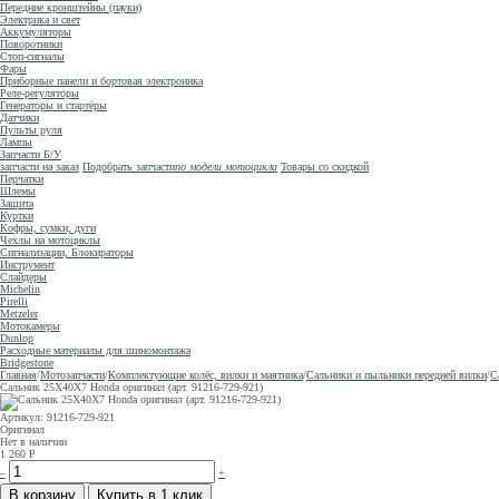
Передние кронштейны (пауки)
Электрика и свет
Аккумуляторы
Поворотники
Стоп-сигналы
Фары
Приборные панели и бортовая электроника
Реле-регуляторы
Генераторы и стартёры
Датчики
Пульты руля
Лампы
Запчасти Б/У
запчасти на заказ
Подобрать запчасти
по модели мотоцикла
Товары со скидкой
Перчатки
Шлемы
Защита
Куртки
Кофры, сумки, дуги
Чехлы на мотоциклы
Сигнализации, Блокираторы
Инструмент
Слайдеры
Michelin
Pirelli
Metzeler
Мотокамеры
Dunlop
Расходные материалы для шиномонтажа
Bridgestone
Главная
/
Мотозапчасти
/
Комплектующие колёс, вилки и маятника
/
Сальники и пыльники передней вилки
/
С
Сальник 25X40X7 Honda оригинал (арт. 91216-729-921)
Артикул: 91216-729-921
Оригинал
Нет в наличии
1 260
Р
–
+