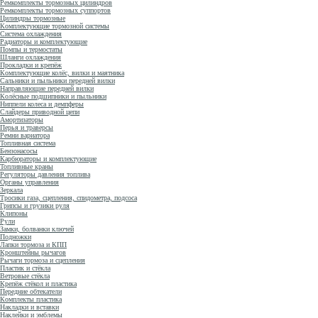
Ремкомплекты тормозных цилиндров
Ремкомплекты тормозных суппортов
Цилиндры тормозные
Комплектующие тормозной системы
Система охлаждения
Радиаторы и комплектующие
Помпы и термостаты
Шланги охлаждения
Прокладки и крепёж
Комплектующие колёс, вилки и маятника
Сальники и пыльники передней вилки
Направляющие передней вилки
Колёсные подшипники и пыльники
Ниппели колеса и демпферы
Слайдеры приводной цепи
Амортизаторы
Перья и траверсы
Ремни вариатора
Топливная система
Бензонасосы
Карбюраторы и комплектующие
Топливные краны
Регуляторы давления топлива
Органы управления
Зеркала
Тросики газа, сцепления, спидометра, подсоса
Грипсы и грузики руля
Клипоны
Рули
Замки, болванки ключей
Подножки
Лапки тормоза и КПП
Кронштейны рычагов
Рычаги тормоза и сцепления
Пластик и стёкла
Ветровые стёкла
Крепёж стёкол и пластика
Передние обтекатели
Комплекты пластика
Накладки и вставки
Наклейки и эмблемы