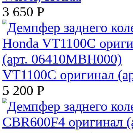
3 650
Р
VT1100C оригинал (а
5 200
Р