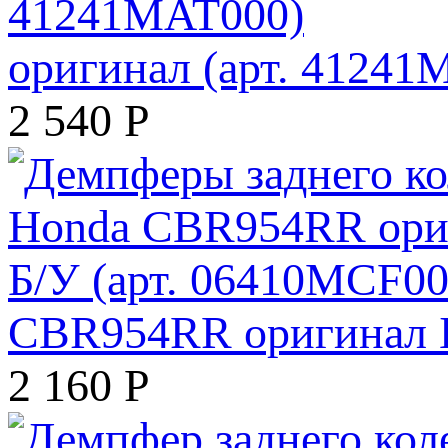
оригинал (арт. 41241
2 540
Р
CBR954RR оригинал Б
2 160
Р