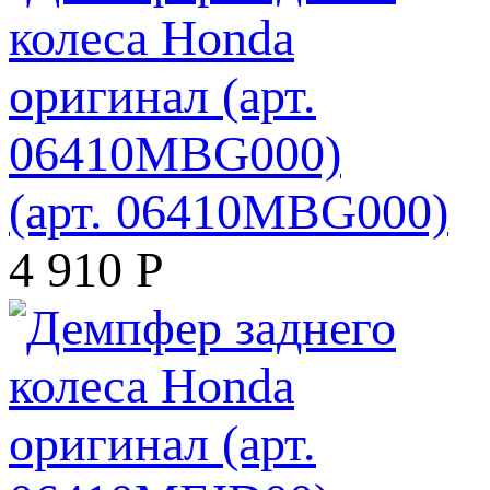
(арт. 06410MBG000)
4 910
Р