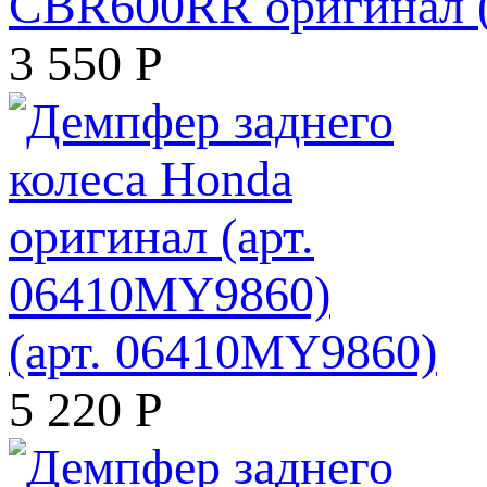
CBR600RR оригинал (
3 550
Р
(арт. 06410MY9860)
5 220
Р