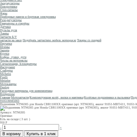
Аккумуляторы
Поворотники
Стоп-сигналы
Фары
Приборные панели и бортовая электроника
Реле-регуляторы
Генераторы и стартёры
Датчики
Пульты руля
Лампы
Запчасти Б/У
запчасти на заказ
Подобрать запчасти
по модели мотоцикла
Товары со скидкой
Перчатки
Шлемы
Защита
Куртки
Кофры, сумки, дуги
Чехлы на мотоциклы
Сигнализации, Блокираторы
Инструмент
Слайдеры
Michelin
Pirelli
Metzeler
Мотокамеры
Dunlop
Расходные материалы для шиномонтажа
Bridgestone
Главная
/
Мотозапчасти
/
Комплектующие колёс, вилки и маятника
/
Колёсные подшипники и пыльники
/
Подш
91051MM5003
Подшипник NTN6305 для Honda CBR1100XX оригинал (арт. NTN6305), аналог 91051-MBT-611, 9105
Артикул: NTN6305
Оригинал
Есть на складе ( 3 шт. )
950
Р
–
+