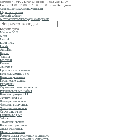
запчасти
+7 916 243-00-03
сервис
+7 903 208-11-00
Пн−пт: 11:00−19:00
Сб: 10:00−16:00
Вс — Выходной
Сервис
Доставка
Оплата
Контакты
Обратный звонок
Личный кабинет
Мотозапчасти
Аксессуары
Моторезина
Корзина пуста
Масла и ГСМ
Motul
Castrol
Liqui moly
Honda
Agip/Eni
Repsol
Yamaha
Kawasaki
Разное
Двигатель
Прокладки и сальники
Комплектующие ГРМ
Крышки двигателя
Поршневые кольца
Вкладыши
Сцепление и комплектующие
Регулировочные шайбы
Комплектующие КПП
Запчасти для ТО
Фильтры масляные
Фильтры воздушные
Фильтры топливные
Свечи зажигания
Цепи приводные
Звёзды
Тормозная система
Колодки тормозные
Диски тормозные
Шланги тормозные
Ремкомплекты тормозных цилиндров
Ремкомплекты тормозных суппортов