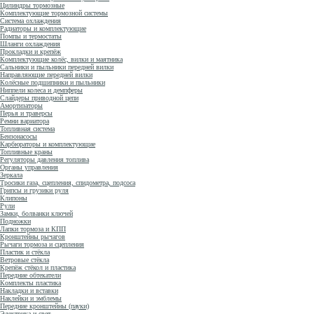
Цилиндры тормозные
Комплектующие тормозной системы
Система охлаждения
Радиаторы и комплектующие
Помпы и термостаты
Шланги охлаждения
Прокладки и крепёж
Комплектующие колёс, вилки и маятника
Сальники и пыльники передней вилки
Направляющие передней вилки
Колёсные подшипники и пыльники
Ниппели колеса и демпферы
Слайдеры приводной цепи
Амортизаторы
Перья и траверсы
Ремни вариатора
Топливная система
Бензонасосы
Карбюраторы и комплектующие
Топливные краны
Регуляторы давления топлива
Органы управления
Зеркала
Тросики газа, сцепления, спидометра, подсоса
Грипсы и грузики руля
Клипоны
Рули
Замки, болванки ключей
Подножки
Лапки тормоза и КПП
Кронштейны рычагов
Рычаги тормоза и сцепления
Пластик и стёкла
Ветровые стёкла
Крепёж стёкол и пластика
Передние обтекатели
Комплекты пластика
Накладки и вставки
Наклейки и эмблемы
Передние кронштейны (пауки)
Электрика и свет