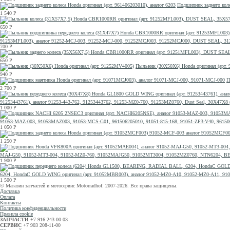
Подшипник заднего коле
1 540
Р
650
Р
91253MFL003), аналог 91252-MCJ-003, 91252-MCJ-000, 91252MCJ003, 91252MCJ000, DUST SEAL, 31
700
Р
650
Р
Пыльник (30X50X6) Honda оригинал (арт.
940
Р
П
2 700
Р
91253443761), аналог 91253-443-762, 91253443762, 91253-MZ0-760, 91253MZ0760, Dust Seal, 30X47X8
1 000
Р
91053-MAZ-003, 91053MAZ003, 91053-MCS-G01, 961506205010, 91051-815-168, 91051-ZP3-V40, 961
1 050
Р
1 250
Р
MAJ-G50, 91052-MT3-004, 91052-MZ0-760, 91052MAJG50, 91052MT3004, 91052MZ0760, NTN6204, 
1 900
Р
6204, HondaC GOLD WING оригинал (арт. 91052MBR003), аналог 91052-MZ0-A10, 91052-MZ0-A11, 
1 500
Р
© Магазин запчастей и мотосервис Motorradhof. 2007-2026. Все права защищены.
Доставка
Оплата
Контакты
Политика конфиденциальности
Правила cookie
ЗАПЧАСТИ
+7 916 243-00-03
СЕРВИС
+7 903 208-11-00