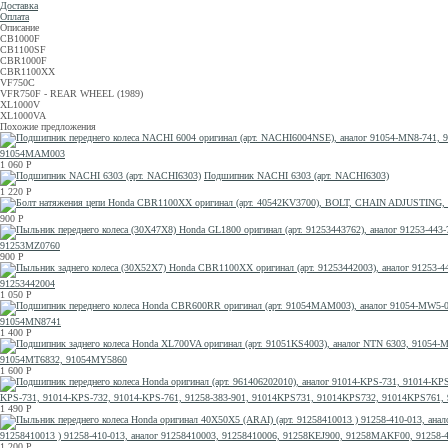
Доставка
Оплата
Описание
CB1000F
CB1100SF
CBR1000F
CBR1100XX
VF750C
VFR750F - REAR WHEEL (1989)
XL1000V
XL1000VA
Похожие предложения
91054MAM003
1 060
Р
Подшипник NACHI 6303 (арт. NACHI6303)
1 220
Р
900
Р
91253MZ0760
900
Р
91253442004
1 050
Р
91054MN8741
1 400
Р
91054MT6832, 91054MY5860
1 600
Р
KPS-731, 91014-KPS-732, 91014-KPS-761, 91258-383-901, 91014KPS731, 91014KPS732, 91014KPS761, 
1 490
Р
91258410013 ) 91258-410-013, аналог 91258410003, 91258410006, 91258KEJ900, 91258MAKF00, 91258-
1 200
Р