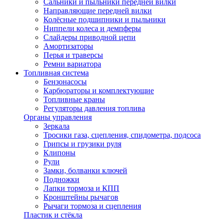
Сальники и пыльники передней вилки
Направляющие передней вилки
Колёсные подшипники и пыльники
Ниппели колеса и демпферы
Слайдеры приводной цепи
Амортизаторы
Перья и траверсы
Ремни вариатора
Топливная система
Бензонасосы
Карбюраторы и комплектующие
Топливные краны
Регуляторы давления топлива
Органы управления
Зеркала
Тросики газа, сцепления, спидометра, подсоса
Грипсы и грузики руля
Клипоны
Рули
Замки, болванки ключей
Подножки
Лапки тормоза и КПП
Кронштейны рычагов
Рычаги тормоза и сцепления
Пластик и стёкла