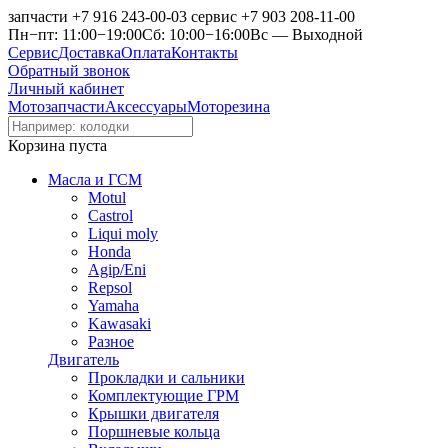
запчасти
+7 916 243-00-03
сервис
+7 903 208-11-00
Пн−пт: 11:00−19:00
Сб: 10:00−16:00
Вс — Выходной
Сервис
Доставка
Оплата
Контакты
Обратный звонок
Личный кабинет
Мотозапчасти
Аксессуары
Моторезина
Корзина пуста
Масла и ГСМ
Motul
Castrol
Liqui moly
Honda
Agip/Eni
Repsol
Yamaha
Kawasaki
Разное
Двигатель
Прокладки и сальники
Комплектующие ГРМ
Крышки двигателя
Поршневые кольца