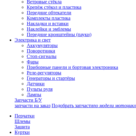
Ветровые стёкла
Крепёж стёкол и пластика
Передние обтекатели
Комплекты пластика
Накладки и вставки
Наклейки и эмблемы
Передние кронштейны (пауки)
Электрика и свет
Аккумуляторы
Поворотники
Стоп-сигналы
Фары
Приборные панели и бортовая электроника
Реле-регуляторы
Генераторы и стартёры
Датчики
Пульты руля
Лампы
Запчасти Б/У
запчасти на заказ
Подобрать запчасти
по модели мотоцикл
Перчатки
Шлемы
Защита
Куртки