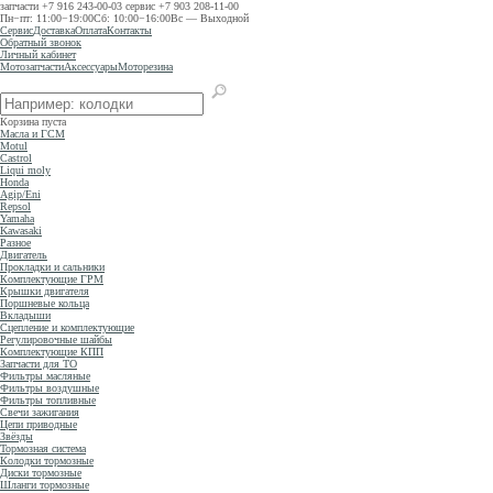
запчасти
+7 916 243-00-03
сервис
+7 903 208-11-00
Пн−пт: 11:00−19:00
Сб: 10:00−16:00
Вс — Выходной
Сервис
Доставка
Оплата
Контакты
Обратный звонок
Личный кабинет
Мотозапчасти
Аксессуары
Моторезина
Корзина пуста
Масла и ГСМ
Motul
Castrol
Liqui moly
Honda
Agip/Eni
Repsol
Yamaha
Kawasaki
Разное
Двигатель
Прокладки и сальники
Комплектующие ГРМ
Крышки двигателя
Поршневые кольца
Вкладыши
Сцепление и комплектующие
Регулировочные шайбы
Комплектующие КПП
Запчасти для ТО
Фильтры масляные
Фильтры воздушные
Фильтры топливные
Свечи зажигания
Цепи приводные
Звёзды
Тормозная система
Колодки тормозные
Диски тормозные
Шланги тормозные