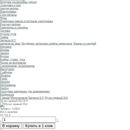
Передние кронштейны (пауки)
Электрика и свет
Аккумуляторы
Поворотники
Стоп-сигналы
Фары
Приборные панели и бортовая электроника
Реле-регуляторы
Генераторы и стартёры
Датчики
Пульты руля
Лампы
Запчасти Б/У
запчасти на заказ
Подобрать запчасти
по модели мотоцикла
Товары со скидкой
Перчатки
Шлемы
Защита
Куртки
Кофры, сумки, дуги
Чехлы на мотоциклы
Сигнализации, Блокираторы
Инструмент
Слайдеры
Michelin
Pirelli
Metzeler
Мотокамеры
Dunlop
Расходные материалы для шиномонтажа
Bridgestone
Главная
/
Мотозапчасти
/
Запчасти Б/У
/
Пульт правый 954
Пульт правый 954
Б/У
Артикул: USED
Нет в наличии
10 710
Р
–
+