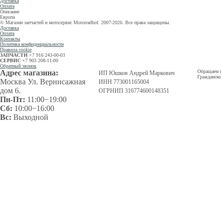
Доставка
Оплата
Описание
Европа
© Магазин запчастей и мотосервис Motorradhof. 2007-2026. Все права защищены.
Доставка
Оплата
Контакты
Политика конфиденциальности
Правила cookie
ЗАПЧАСТИ
+7 916 243-00-03
СЕРВИС
+7 903 208-11-00
Обратный звонок
Адрес магазина:
Обращаем в
ИП Юшков Андрей Маркович
Гражданско
Москва Ул. Вернисажная
ИНН 773001165004
дом 6.
ОГРНИП 316774600148351
Пн-Пт:
11:00−19:00
Сб:
10:00−16:00
Вс:
Выходной