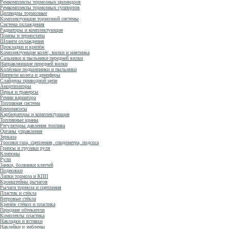
Ремкомплекты тормозных цилиндров
Ремкомплекты тормозных суппортов
Цилиндры тормозные
Комплектующие тормозной системы
Система охлаждения
Радиаторы и комплектующие
Помпы и термостаты
Шланги охлаждения
Прокладки и крепёж
Комплектующие колёс, вилки и маятника
Сальники и пыльники передней вилки
Направляющие передней вилки
Колёсные подшипники и пыльники
Ниппели колеса и демпферы
Слайдеры приводной цепи
Амортизаторы
Перья и траверсы
Ремни вариатора
Топливная система
Бензонасосы
Карбюраторы и комплектующие
Топливные краны
Регуляторы давления топлива
Органы управления
Зеркала
Тросики газа, сцепления, спидометра, подсоса
Грипсы и грузики руля
Клипоны
Рули
Замки, болванки ключей
Подножки
Лапки тормоза и КПП
Кронштейны рычагов
Рычаги тормоза и сцепления
Пластик и стёкла
Ветровые стёкла
Крепёж стёкол и пластика
Передние обтекатели
Комплекты пластика
Накладки и вставки
Наклейки и эмблемы