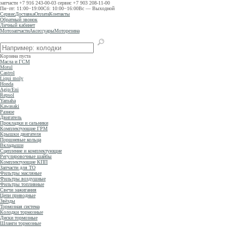
запчасти
+7 916 243-00-03
сервис
+7 903 208-11-00
Пн−пт: 11:00−19:00
Сб: 10:00−16:00
Вс — Выходной
Сервис
Доставка
Оплата
Контакты
Обратный звонок
Личный кабинет
Мотозапчасти
Аксессуары
Моторезина
Корзина пуста
Масла и ГСМ
Motul
Castrol
Liqui moly
Honda
Agip/Eni
Repsol
Yamaha
Kawasaki
Разное
Двигатель
Прокладки и сальники
Комплектующие ГРМ
Крышки двигателя
Поршневые кольца
Вкладыши
Сцепление и комплектующие
Регулировочные шайбы
Комплектующие КПП
Запчасти для ТО
Фильтры масляные
Фильтры воздушные
Фильтры топливные
Свечи зажигания
Цепи приводные
Звёзды
Тормозная система
Колодки тормозные
Диски тормозные
Шланги тормозные