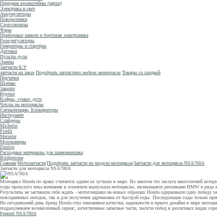
Передние кронштейны (пауки)
Электрика и свет
Аккумуляторы
Поворотники
Стоп-сигналы
Фары
Приборные панели и бортовая электроника
Реле-регуляторы
Генераторы и стартёры
Датчики
Пульты руля
Лампы
Запчасти Б/У
запчасти на заказ
Подобрать запчасти
по модели мотоцикла
Товары со скидкой
Перчатки
Шлемы
Защита
Куртки
Кофры, сумки, дуги
Чехлы на мотоциклы
Сигнализации, Блокираторы
Инструмент
Слайдеры
Michelin
Pirelli
Metzeler
Мотокамеры
Dunlop
Расходные материалы для шиномонтажа
Bridgestone
Главная
/
Мотозапчасти
/
Подобрать запчасти по модели мотоцикла
/
Запчасти для мотоцикла NSA700A
Запчасти для мотоцикла NSA700A
Мотоцикл Honda по праву считается одним из лучших в мире. Во многом это заслуга многолетней истории
годы прошлого века компания в основном выпускала мотоциклы, являющиеся репликами BMW и ряда амер
Результаты не заставили себя ждать - мотогонщики на новых образцах Honda одерживали одну победу з
повседневных поездок, так и для получения адреналина от быстрой езды. Последующие годы только приб
На сегодняшний день бренд Honda стал синонимом качества, надежности и яркого дизайна в мире мото
подразумеваем великолепный сервис, качественные запасные части, тысячи побед в различных видах соре
Ремонт NSA700A