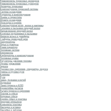
Ремкомплекты тормозных цилиндров
Ремкомплекты тормозных суппортов
Цилиндры тормозные
Комплектующие тормозной системы
Система охлаждения
Радиаторы и комплектующие
Помпы и термостаты
Шланги охлаждения
Прокладки и крепёж
Комплектующие колёс, вилки и маятника
Сальники и пыльники передней вилки
Направляющие передней вилки
Колёсные подшипники и пыльники
Ниппели колеса и демпферы
Слайдеры приводной цепи
Амортизаторы
Перья и траверсы
Ремни вариатора
Топливная система
Бензонасосы
Карбюраторы и комплектующие
Топливные краны
Регуляторы давления топлива
Органы управления
Зеркала
Тросики газа, сцепления, спидометра, подсоса
Грипсы и грузики руля
Клипоны
Рули
Замки, болванки ключей
Подножки
Лапки тормоза и КПП
Кронштейны рычагов
Рычаги тормоза и сцепления
Пластик и стёкла
Ветровые стёкла
Крепёж стёкол и пластика
Передние обтекатели
Комплекты пластика
Накладки и вставки
Наклейки и эмблемы