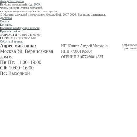
Аренда мотоцикла
Выбрать модельный год:
2009
Чтобы увидеть список запчастей,
выберете модельный год
вашего мотоцикла.
© Магазин запчастей и мотосервис Motorradhof. 2007-2026. Все права защищены.
Доставка
Оплата
Контакты
Политика конфиденциальности
Правила cookie
ЗАПЧАСТИ
+7 916 243-00-03
СЕРВИС
+7 903 208-11-00
Обратный звонок
Адрес магазина:
Обращаем в
ИП Юшков Андрей Маркович
Гражданско
Москва Ул. Вернисажная
ИНН 773001165004
дом 6.
ОГРНИП 316774600148351
Пн-Пт:
11:00−19:00
Сб:
10:00−16:00
Вс:
Выходной