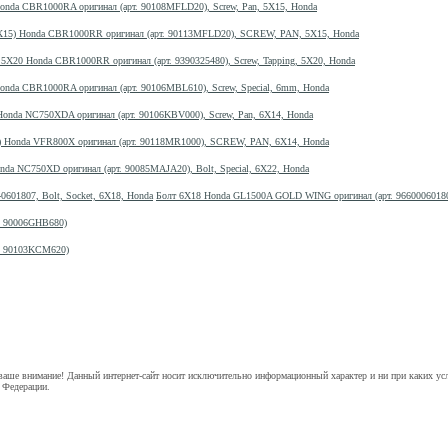
onda CBR1000RA оригинал (арт. 90108MFLD20), Screw, Pan, 5X15, Honda
X15) Honda CBR1000RR оригинал (арт. 90113MFLD20), SCREW, PAN, 5X15, Honda
 5X20 Honda CBR1000RR оригинал (арт. 9390325480), Screw, Tapping, 5X20, Honda
onda CBR1000RA оригинал (арт. 90106MBL610), Screw, Special, 6mm, Honda
Honda NC750XDA оригинал (арт. 90106KBV000), Screw, Pan, 6X14, Honda
) Honda VFR800X оригинал (арт. 90118MR1000), SCREW, PAN, 6X14, Honda
nda NC750XD оригинал (арт. 90085MAJA20), Bolt, Special, 6X22, Honda
Болт 6X18 Honda GL1500A GOLD WING оригинал (арт. 966000601807)
. 90006GHB680)
т. 90103KCM620)
аше внимание! Данный интернет-сайт носит исключительно информационный характер и ни при каких ус
 Федерации.