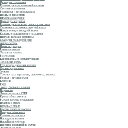
Цилиндры тормозные
Комплектующие тормозной системы
Система охлаждения
Радиаторы и комплектующие
Помпы и термостаты
Шланги охлаждения
Прокладки и крепёж
Комплектующие колёс, вилки и маятника
Сальники и пыльники передней вилки
Направляющие передней вилки
Колёсные подшипники и пыльники
Ниппели колеса и демпферы
Слайдеры приводной цепи
Амортизаторы
Перья и траверсы
Ремни вариатора
Топливная система
Бензонасосы
Карбюраторы и комплектующие
Топливные краны
Регуляторы давления топлива
Органы управления
Зеркала
Тросики газа, сцепления, спидометра, подсоса
Грипсы и грузики руля
Клипоны
Рули
Замки, болванки ключей
Подножки
Лапки тормоза и КПП
Кронштейны рычагов
Рычаги тормоза и сцепления
Пластик и стёкла
Ветровые стёкла
Крепёж стёкол и пластика
Передние обтекатели
Комплекты пластика
Накладки и вставки
Наклейки и эмблемы
Передние кронштейны (пауки)
Электрика и свет