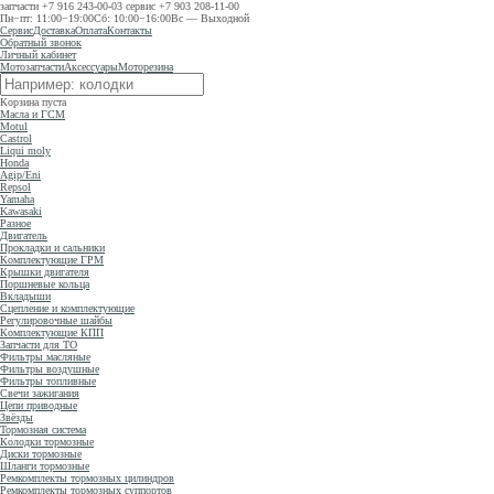
запчасти
+7 916 243-00-03
сервис
+7 903 208-11-00
Пн−пт: 11:00−19:00
Сб: 10:00−16:00
Вс — Выходной
Сервис
Доставка
Оплата
Контакты
Обратный звонок
Личный кабинет
Мотозапчасти
Аксессуары
Моторезина
Корзина пуста
Масла и ГСМ
Motul
Castrol
Liqui moly
Honda
Agip/Eni
Repsol
Yamaha
Kawasaki
Разное
Двигатель
Прокладки и сальники
Комплектующие ГРМ
Крышки двигателя
Поршневые кольца
Вкладыши
Сцепление и комплектующие
Регулировочные шайбы
Комплектующие КПП
Запчасти для ТО
Фильтры масляные
Фильтры воздушные
Фильтры топливные
Свечи зажигания
Цепи приводные
Звёзды
Тормозная система
Колодки тормозные
Диски тормозные
Шланги тормозные
Ремкомплекты тормозных цилиндров
Ремкомплекты тормозных суппортов