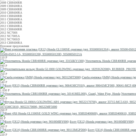
2008 CBR600RR
2009 CBR600RA
2009 CBR600RR
2010 CBR600RA
2010 CBR600RR
2011 CBR600RA
2011 CBR600RR
2012 CBR600RA
2012 CBR600RR
2012 NC700S
2012 NC700SA
2012 NC700SD
2013 CBR600RA
Похожие предложения
93500-05012-1A, 935000501200, 93500050120D, 93500050121A
110
Р
Уплотнитель Honda CBR400RR оригина
940
Р
250
Р
Скоба крепежа (5MM) Honda оригинал (а
540
Р
1 030
Р
Уплотнител
430
Р
33715MC5610, 90522170000, 90522MF5000
260
Р
60
Р
Болт (5X12) Honda оригинал (арт. 90106MBY000)
260
Р
Болт (5X14) Honda CBR1000RR ориг
220
Р