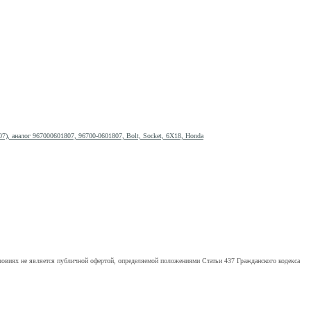
, аналог 967000601807, 96700-0601807, Bolt, Socket, 6X18, Honda
ловиях не является публичной офертой, определяемой положениями Статьи 437 Гражданского кодекса