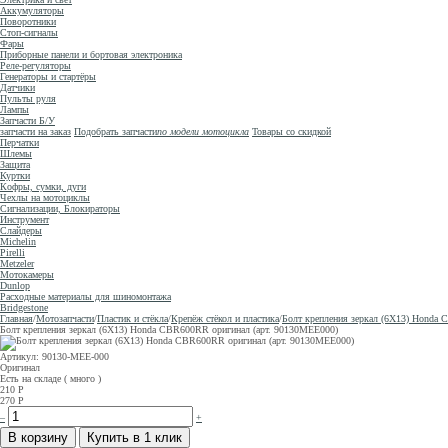
Аккумуляторы
Поворотники
Стоп-сигналы
Фары
Приборные панели и бортовая электроника
Реле-регуляторы
Генераторы и стартёры
Датчики
Пульты руля
Лампы
Запчасти Б/У
запчасти на заказ
Подобрать запчасти
по модели мотоцикла
Товары со скидкой
Перчатки
Шлемы
Защита
Куртки
Кофры, сумки, дуги
Чехлы на мотоциклы
Сигнализации, Блокираторы
Инструмент
Слайдеры
Michelin
Pirelli
Metzeler
Мотокамеры
Dunlop
Расходные материалы для шиномонтажа
Bridgestone
Главная
/
Мотозапчасти
/
Пластик и стёкла
/
Крепёж стёкол и пластика
/
Болт крепления зеркал (6X13) Honda
Болт крепления зеркал (6X13) Honda CBR600RR оригинал (арт. 90130MEE000)
Артикул: 90130-MEE-000
Оригинал
Есть на складе ( много )
210
Р
270
Р
–
+