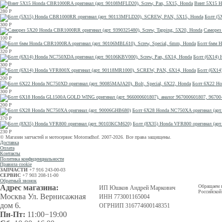
Винт 5X15 H
280
Р
Болт (5
300
Р
Саморез
100
Р
Болт 6мм H
320
Р
Болт (6Х14) 
300
Р
Болт (6X14
200
Р
Болт 6X22 Ho
300
Р
200
Р
Болт 6X28 Honda NC750XA оригинал (арт
370
Р
Болт (8X35) Honda VFR800 оригинал (ар
230
Р
© Магазин запчастей и мотосервис Motorradhof. 2007-2026. Все права защищены.
Доставка
Оплата
Контакты
Политика конфиденциальности
Правила cookie
ЗАПЧАСТИ
+7 916 243-00-03
СЕРВИС
+7 903 208-11-00
Обратный звонок
Адрес магазина:
Обращаем в
ИП Юшков Андрей Маркович
Российской
Москва Ул. Вернисажная
ИНН 773001165004
дом 6.
ОГРНИП 316774600148351
Пн-Пт:
11:00−19:00