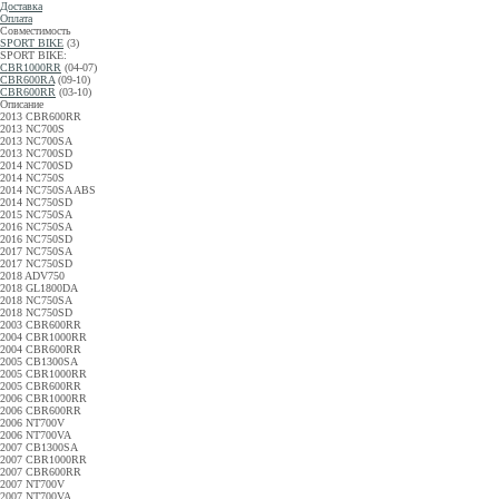
Доставка
Оплата
Совместимость
SPORT BIKE
(3)
SPORT BIKE:
CBR1000RR
(04-07)
CBR600RA
(09-10)
CBR600RR
(03-10)
Описание
2013 CBR600RR
2013 NC700S
2013 NC700SA
2013 NC700SD
2014 NC700SD
2014 NC750S
2014 NC750SA ABS
2014 NC750SD
2015 NC750SA
2016 NC750SA
2016 NC750SD
2017 NC750SA
2017 NC750SD
2018 ADV750
2018 GL1800DA
2018 NC750SA
2018 NC750SD
2003 CBR600RR
2004 CBR1000RR
2004 CBR600RR
2005 CB1300SA
2005 CBR1000RR
2005 CBR600RR
2006 CBR1000RR
2006 CBR600RR
2006 NT700V
2006 NT700VA
2007 CB1300SA
2007 CBR1000RR
2007 CBR600RR
2007 NT700V
2007 NT700VA