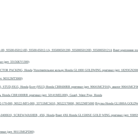
Винт крепления пл
л (арт. 33156KY1300)
Уплотнительное кольцо Honda GL1800 GOLDWING оригинал (арт. 18293GN
рт. 90312MT3000)
Болт (9X15) Honda CBR600RR оригинал (арт. 90641MCF010), аналог 90641MCF0
ь Honda CBR1000RR оригинал (арт. 50141MEL000), Guard, Water Pipe, Honda
Втулка Honda GL1800A GOLDWIN
Винт 4Х6 Honda GL1500SE GOLD WING оригинал (арт. 93892
инал (арт. 90113MGPD00)