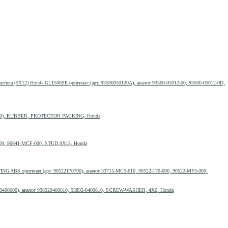
астика (5Х12) Honda GL1500SE оригинал (арт. 93500050120A), аналог 93500-05012-00, 93500-05012-0D,
2000), RUBBER, PROTECTOR PACKING, Honda
00, 90641-MCF-000, STUD,9X15, Honda
G ABS оригинал (арт. 90522170700), аналог 33715-MC5-610, 90522-170-000, 90522-MF5-000,
0400600), аналог 938920400610, 93892-0400610, SCREW-WASHER, 4X6, Honda