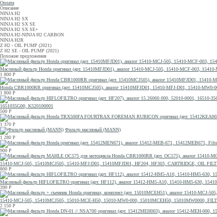
Оплата
Описание
NINJA H2
NINJA H2 SX
NINJA H2 SX SE
NINJA H2 SX SE+
NINJA H2-NINJA H2 CARBON
NINJA H2R
Z H2 - OIL PUMP (2021)
Z H2 SE - OIL PUMP (2021)
Похожие предложения
Масляный фильтр Honda оригинал (арт. 15410MFJD01), аналог 15410-MCJ-505, 15410-MCF-003, 1
1 800
Р
Honda CBR1000RR оригинал (арт. 15410MCJ505), аналог 15410MFJD01, 15410-MFJ-D01, 15410-MW
1 800
Р
1651035G00, K520100001
500
Р
1 370
Р
Фильтр масляный (MANN)
1 280
Р
900
Р
15410-MCJ-505, 15410MCJ505, 15410-MFJ-D01, 15410MFJD01, HF204, HF303, CARTRIDGE, OIL FIL
800
Р
Масляный фильтр HIFLOFILTRO оригинал (арт. HF112), аналог 15412-HM5-A10, 15410-HM5-630, 1541
390
Р
15410-MCJ-505, 15410MCJ505, 15010-MCE-H50, 15010-MW0-000, 15010MCEH50, 15010MW0000, FILT
2 150
Р