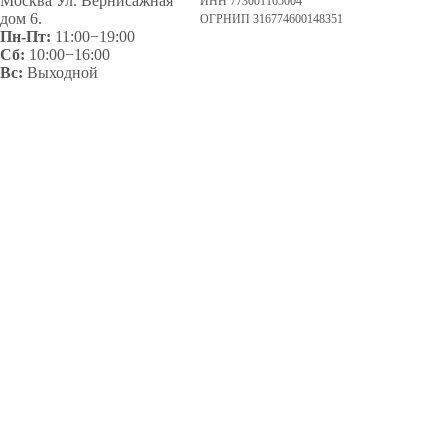
Москва Ул. Вернисажная
ИНН 773001165004
дом 6.
ОГРНИП 316774600148351
Пн-Пт:
11:00−19:00
Сб:
10:00−16:00
Вс:
Выходной