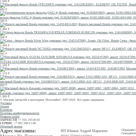
1 600
Р
880
Р
кольцо фильтра (54X2.4) Honda оригинал (арт. 91302KF0003), аналог 91302-HM5-630, 91302-KF0-000
300
Р
Фильтр масляный Honda оригинал (арт. 154
1 880
Р
300
Р
Сетка - филь
1 000
Р
995
Р
SUZUKI GSX1300R HAYABUSA оригинал (арт. 16510-07J00), аналог 16510-07J00-000, 1651007J00000, 1
1 500
Р
Масляны
1 110
Р
масляный Honda оригинал (арт. 15410KF0315), аналог 15412-HM5-A10, HF112, 15410-HM5-630, 15410
800
Р
Kawasaki оригинал (арт. 16097-0008), аналог 16097-0002, 16097-0004, 16097-0552, 16097-1054, 16097-1
1 860
Р
© Магазин запчастей и мотосервис Motorradhof. 2007-2026. Все права защищены.
Доставка
Оплата
Контакты
Политика конфиденциальности
Правила cookie
ЗАПЧАСТИ
+7 916 243-00-03
СЕРВИС
+7 903 208-11-00
Обратный звонок
Адрес магазина:
Обращаем в
ИП Юшков Андрей Маркович
Гражданско