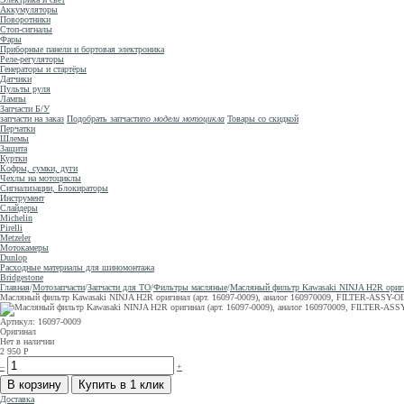
Аккумуляторы
Поворотники
Стоп-сигналы
Фары
Приборные панели и бортовая электроника
Реле-регуляторы
Генераторы и стартёры
Датчики
Пульты руля
Лампы
Запчасти Б/У
запчасти на заказ
Подобрать запчасти
по модели мотоцикла
Товары со скидкой
Перчатки
Шлемы
Защита
Куртки
Кофры, сумки, дуги
Чехлы на мотоциклы
Сигнализации, Блокираторы
Инструмент
Слайдеры
Michelin
Pirelli
Metzeler
Мотокамеры
Dunlop
Расходные материалы для шиномонтажа
Bridgestone
Главная
/
Мотозапчасти
/
Запчасти для ТО
/
Фильтры масляные
/
Масляный фильтр Kawasaki NINJA H2R оригин
Масляный фильтр Kawasaki NINJA H2R оригинал (арт. 16097-0009), аналог 160970009, FILTER-ASSY-OI
Артикул: 16097-0009
Оригинал
Нет в наличии
2 950
Р
–
+
Доставка