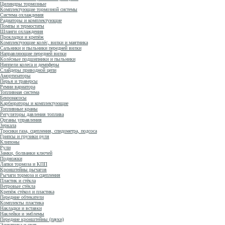
Цилиндры тормозные
Комплектующие тормозной системы
Система охлаждения
Радиаторы и комплектующие
Помпы и термостаты
Шланги охлаждения
Прокладки и крепёж
Комплектующие колёс, вилки и маятника
Сальники и пыльники передней вилки
Направляющие передней вилки
Колёсные подшипники и пыльники
Ниппели колеса и демпферы
Слайдеры приводной цепи
Амортизаторы
Перья и траверсы
Ремни вариатора
Топливная система
Бензонасосы
Карбюраторы и комплектующие
Топливные краны
Регуляторы давления топлива
Органы управления
Зеркала
Тросики газа, сцепления, спидометра, подсоса
Грипсы и грузики руля
Клипоны
Рули
Замки, болванки ключей
Подножки
Лапки тормоза и КПП
Кронштейны рычагов
Рычаги тормоза и сцепления
Пластик и стёкла
Ветровые стёкла
Крепёж стёкол и пластика
Передние обтекатели
Комплекты пластика
Накладки и вставки
Наклейки и эмблемы
Передние кронштейны (пауки)
Электрика и свет