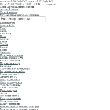
запчасти
+7 916 243-00-03
сервис
+7 903 208-11-00
Пн−пт: 11:00−19:00
Сб: 10:00−16:00
Вс — Выходной
Сервис
Доставка
Оплата
Контакты
Обратный звонок
Личный кабинет
Мотозапчасти
Аксессуары
Моторезина
Корзина пуста
Масла и ГСМ
Motul
Castrol
Liqui moly
Honda
Agip/Eni
Repsol
Yamaha
Kawasaki
Разное
Двигатель
Прокладки и сальники
Комплектующие ГРМ
Крышки двигателя
Поршневые кольца
Вкладыши
Сцепление и комплектующие
Регулировочные шайбы
Комплектующие КПП
Запчасти для ТО
Фильтры масляные
Фильтры воздушные
Фильтры топливные
Свечи зажигания
Цепи приводные
Звёзды
Тормозная система
Колодки тормозные
Диски тормозные
Шланги тормозные
Ремкомплекты тормозных цилиндров
Ремкомплекты тормозных суппортов