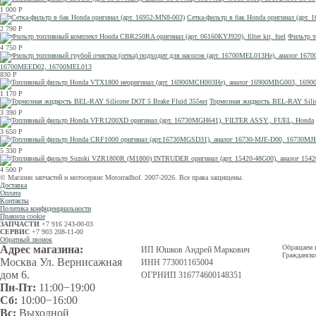
1 000
Р
Сетка-фильтр в бак Honda оригинал (арт. 
2 790
Р
Фильтр т
4 750
Р
16700MEED02, 16700MEL013
830
Р
1 170
Р
Тормозная жидкость BEL-RAY Silic
3 390
Р
3 650
Р
5 330
Р
4 500
Р
© Магазин запчастей и мотосервис Motorradhof. 2007-2026. Все права защищены.
Доставка
Оплата
Контакты
Политика конфиденциальности
Правила cookie
ЗАПЧАСТИ
+7 916 243-00-03
СЕРВИС
+7 903 208-11-00
Обратный звонок
Адрес магазина:
Обращаем в
ИП Юшков Андрей Маркович
Гражданско
Москва Ул. Вернисажная
ИНН 773001165004
дом 6.
ОГРНИП 316774600148351
Пн-Пт:
11:00−19:00
Сб:
10:00−16:00
Вс:
Выходной