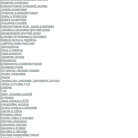
Цилиндры тормозные
Комплектующие тормозной системы
Система охлаждения
Радиаторы и комплектующие
Помпы и термостаты
Шланги охлаждения
Прокладки и крепёж
Комплектующие колёс, вилки и маятника
Сальники и пыльники передней вилки
Направляющие передней вилки
Колёсные подшипники и пыльники
Ниппели колеса и демпферы
Слайдеры приводной цепи
Амортизаторы
Перья и траверсы
Ремни вариатора
Топливная система
Бензонасосы
Карбюраторы и комплектующие
Топливные краны
Регуляторы давления топлива
Органы управления
Зеркала
Тросики газа, сцепления, спидометра, подсоса
Грипсы и грузики руля
Клипоны
Рули
Замки, болванки ключей
Подножки
Лапки тормоза и КПП
Кронштейны рычагов
Рычаги тормоза и сцепления
Пластик и стёкла
Ветровые стёкла
Крепёж стёкол и пластика
Передние обтекатели
Комплекты пластика
Накладки и вставки
Наклейки и эмблемы
Передние кронштейны (пауки)
Электрика и свет