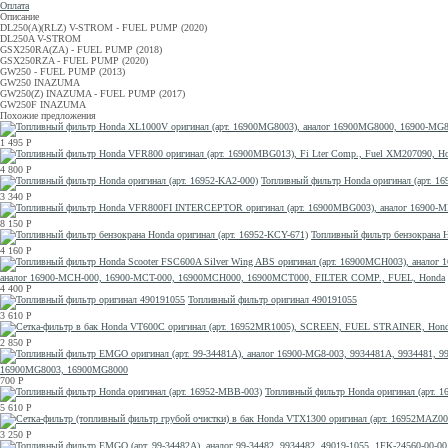
Оплата
Описание
DL250(A)(RLZ) V-STROM - FUEL PUMP (2020)
DL250A V-STROM
GSX250RA(ZA) - FUEL PUMP (2018)
GSX250RZA - FUEL PUMP (2020)
GW250 - FUEL PUMP (2013)
GW250 INAZUMA
GW250(Z) INAZUMA - FUEL PUMP (2017)
GW250F INAZUMA
Похожие предложения
1 495
Р
4 800
Р
Топливный фильтр Honda оригинал (арт. 16
3 340
Р
8 150
Р
Топливный фильтр бензокрана H
4 160
Р
аналог 16900-MCH-000, 16900-MCT-000, 16900MCH000, 16900MCT000, FILTER COMP., FUEL, Honda
4 400
Р
Топливный фильтр оригинал 490191055
3 610
Р
2 850
Р
16900MG8003, 16900MG8000
700
Р
Топливный фильтр Honda оригинал (арт. 
5 610
Р
3 250
Р