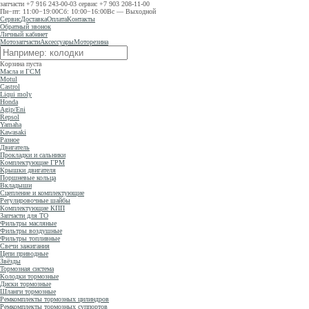
запчасти
+7 916 243-00-03
сервис
+7 903 208-11-00
Пн−пт: 11:00−19:00
Сб: 10:00−16:00
Вс — Выходной
Сервис
Доставка
Оплата
Контакты
Обратный звонок
Личный кабинет
Мотозапчасти
Аксессуары
Моторезина
Корзина пуста
Масла и ГСМ
Motul
Castrol
Liqui moly
Honda
Agip/Eni
Repsol
Yamaha
Kawasaki
Разное
Двигатель
Прокладки и сальники
Комплектующие ГРМ
Крышки двигателя
Поршневые кольца
Вкладыши
Сцепление и комплектующие
Регулировочные шайбы
Комплектующие КПП
Запчасти для ТО
Фильтры масляные
Фильтры воздушные
Фильтры топливные
Свечи зажигания
Цепи приводные
Звёзды
Тормозная система
Колодки тормозные
Диски тормозные
Шланги тормозные
Ремкомплекты тормозных цилиндров
Ремкомплекты тормозных суппортов