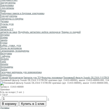
Аккумуляторы
Поворотники
Стоп-сигналы
Фары
Приборные панели и бортовая электроника
Реле-регуляторы
Генераторы и стартёры
Датчики
Пульты руля
Лампы
Запчасти Б/У
запчасти на заказ
Подобрать запчасти
по модели мотоцикла
Товары со скидкой
Перчатки
Шлемы
Защита
Куртки
Кофры, сумки, дуги
Чехлы на мотоциклы
Сигнализации, Блокираторы
Инструмент
Слайдеры
Michelin
Pirelli
Metzeler
Мотокамеры
Dunlop
Расходные материалы для шиномонтажа
Bridgestone
Главная
/
Мотозапчасти
/
Запчасти для ТО
/
Фильтры топливные
/
Топливный фильтр Suzuki DL250A V-STROM о
Топливный фильтр Suzuki DL250A V-STROM оригинал (арт. 15410-48H00), аналог 15410-48H00-000, 15410
Артикул: 15410-48H00
Оригинал
Есть на складе ( 5 шт. )
3 750
Р
–
+
Доставка