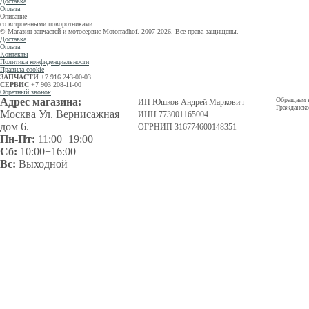
Доставка
Оплата
Описание
со встроенными поворотниками.
© Магазин запчастей и мотосервис Motorradhof. 2007-2026. Все права защищены.
Доставка
Оплата
Контакты
Политика конфиденциальности
Правила cookie
ЗАПЧАСТИ
+7 916 243-00-03
СЕРВИС
+7 903 208-11-00
Обратный звонок
Адрес магазина:
Обращаем в
ИП Юшков Андрей Маркович
Гражданско
Москва Ул. Вернисажная
ИНН 773001165004
дом 6.
ОГРНИП 316774600148351
Пн-Пт:
11:00−19:00
Сб:
10:00−16:00
Вс:
Выходной