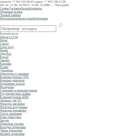
запчасти
+7 916 243-00-03
сервис
+7 903 208-11-00
Пн−пт: 11:00−19:00
Сб: 10:00−16:00
Вс — Выходной
Сервис
Доставка
Оплата
Контакты
Обратный звонок
Личный кабинет
Мотозапчасти
Аксессуары
Моторезина
Корзина пуста
Масла и ГСМ
Motul
Castrol
Liqui moly
Honda
Agip/Eni
Repsol
Yamaha
Kawasaki
Разное
Двигатель
Прокладки и сальники
Комплектующие ГРМ
Крышки двигателя
Поршневые кольца
Вкладыши
Сцепление и комплектующие
Регулировочные шайбы
Комплектующие КПП
Запчасти для ТО
Фильтры масляные
Фильтры воздушные
Фильтры топливные
Свечи зажигания
Цепи приводные
Звёзды
Тормозная система
Колодки тормозные
Диски тормозные
Шланги тормозные