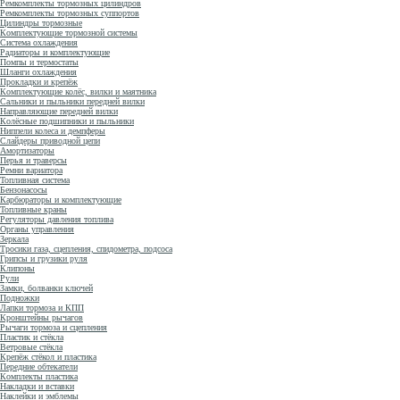
Ремкомплекты тормозных цилиндров
Ремкомплекты тормозных суппортов
Цилиндры тормозные
Комплектующие тормозной системы
Система охлаждения
Радиаторы и комплектующие
Помпы и термостаты
Шланги охлаждения
Прокладки и крепёж
Комплектующие колёс, вилки и маятника
Сальники и пыльники передней вилки
Направляющие передней вилки
Колёсные подшипники и пыльники
Ниппели колеса и демпферы
Слайдеры приводной цепи
Амортизаторы
Перья и траверсы
Ремни вариатора
Топливная система
Бензонасосы
Карбюраторы и комплектующие
Топливные краны
Регуляторы давления топлива
Органы управления
Зеркала
Тросики газа, сцепления, спидометра, подсоса
Грипсы и грузики руля
Клипоны
Рули
Замки, болванки ключей
Подножки
Лапки тормоза и КПП
Кронштейны рычагов
Рычаги тормоза и сцепления
Пластик и стёкла
Ветровые стёкла
Крепёж стёкол и пластика
Передние обтекатели
Комплекты пластика
Накладки и вставки
Наклейки и эмблемы