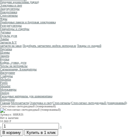
Передние кронштейны (пауки)
Электрика и свет
Аккумуляторы
Поворотники
Стоп-сигналы
Фары
Приборные панели и бортовая электроника
Реле-регуляторы
Генераторы и стартёры
Датчики
Пульты руля
Лампы
Запчасти Б/У
запчасти на заказ
Подобрать запчасти
по модели мотоцикла
Товары со скидкой
Перчатки
Шлемы
Защита
Куртки
Кофры, сумки, дуги
Чехлы на мотоциклы
Сигнализации, Блокираторы
Инструмент
Слайдеры
Michelin
Pirelli
Metzeler
Мотокамеры
Dunlop
Расходные материалы для шиномонтажа
Bridgestone
Главная
/
Мотозапчасти
/
Электрика и свет
/
Стоп-сигналы
/
Стоп-сигнал светодиодный (тонированный)
Стоп-сигнал светодиодный (тонированный)
Артикул: H8RRIS
Нет в наличии
10 860
Р
–
+