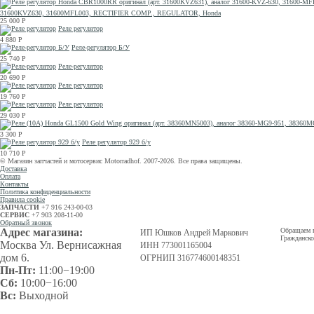
31600KVZ630, 31600MFL003, RECTIFIER COMP., REGULATOR, Honda
25 000
Р
Реле регулятор
4 880
Р
Реле-регулятор Б/У
25 740
Р
Реле-регулятор
20 690
Р
Реле регулятор
19 760
Р
Реле регулятор
29 030
Р
3 300
Р
Реле регулятор 929 б/у
10 710
Р
© Магазин запчастей и мотосервис Motorradhof. 2007-2026. Все права защищены.
Доставка
Оплата
Контакты
Политика конфиденциальности
Правила cookie
ЗАПЧАСТИ
+7 916 243-00-03
СЕРВИС
+7 903 208-11-00
Обратный звонок
Адрес магазина:
Обращаем в
ИП Юшков Андрей Маркович
Гражданско
Москва Ул. Вернисажная
ИНН 773001165004
дом 6.
ОГРНИП 316774600148351
Пн-Пт:
11:00−19:00
Сб:
10:00−16:00
Вс:
Выходной