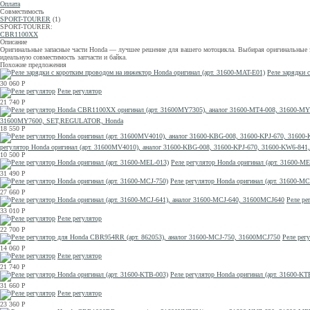
Оплата
Совместимость
SPORT-TOURER
(1)
SPORT-TOURER:
CBR1100XX
Описание
Оригинальные запасные части Honda — лучшее решение для вашего мотоцикла. Выбирая оригинальные за
идеальную совместимость запчасти и байка.
Похожие предложения
Реле зарядки 
30 060
Р
Реле регулятор
21 740
Р
31600MY7600, SET,REGULATOR, Honda
18 550
Р
регулятор Honda оригинал (арт. 31600MV4010), аналог 31600-KBG-008, 31600-KPJ-670, 31600-KW6-
10 500
Р
Реле регулятор Honda оригинал (арт. 31600-ME
31 490
Р
Реле регулятор Honda оригинал (арт. 31600-MC
27 660
Р
Реле ре
33 010
Р
Реле регулятор
22 700
Р
Реле рег
14 060
Р
Реле регулятор
21 740
Р
Реле регулятор Honda оригинал (арт. 31600-KT
31 660
Р
Реле регулятор
23 360
Р