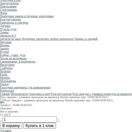
Аккумуляторы
Поворотники
Стоп-сигналы
Фары
Приборные панели и бортовая электроника
Реле-регуляторы
Генераторы и стартёры
Датчики
Пульты руля
Лампы
Запчасти Б/У
запчасти на заказ
Подобрать запчасти
по модели мотоцикла
Товары со скидкой
Перчатки
Шлемы
Защита
Куртки
Кофры, сумки, дуги
Чехлы на мотоциклы
Сигнализации, Блокираторы
Инструмент
Слайдеры
Michelin
Pirelli
Metzeler
Мотокамеры
Dunlop
Расходные материалы для шиномонтажа
Bridgestone
Главная
/
Мотозапчасти
/
Электрика и свет
/
Реле-регуляторы
/
Реле зарядки с длинным проводом на инжектор
Реле зарядки с длинным проводом на инжектор Honda оригинал (арт. 31600-MAT-D51)
Артикул: 31600-MAT-D51
Оригинал
Нет в наличии
31 620
Р
–
+
Доставка