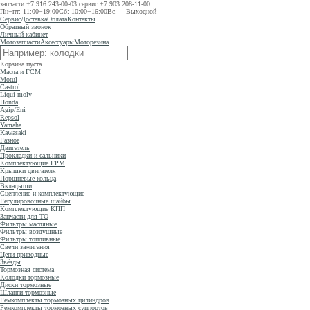
запчасти
+7 916 243-00-03
сервис
+7 903 208-11-00
Пн−пт: 11:00−19:00
Сб: 10:00−16:00
Вс — Выходной
Сервис
Доставка
Оплата
Контакты
Обратный звонок
Личный кабинет
Мотозапчасти
Аксессуары
Моторезина
Корзина пуста
Масла и ГСМ
Motul
Castrol
Liqui moly
Honda
Agip/Eni
Repsol
Yamaha
Kawasaki
Разное
Двигатель
Прокладки и сальники
Комплектующие ГРМ
Крышки двигателя
Поршневые кольца
Вкладыши
Сцепление и комплектующие
Регулировочные шайбы
Комплектующие КПП
Запчасти для ТО
Фильтры масляные
Фильтры воздушные
Фильтры топливные
Свечи зажигания
Цепи приводные
Звёзды
Тормозная система
Колодки тормозные
Диски тормозные
Шланги тормозные
Ремкомплекты тормозных цилиндров
Ремкомплекты тормозных суппортов