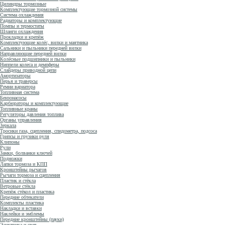
Цилиндры тормозные
Комплектующие тормозной системы
Система охлаждения
Радиаторы и комплектующие
Помпы и термостаты
Шланги охлаждения
Прокладки и крепёж
Комплектующие колёс, вилки и маятника
Сальники и пыльники передней вилки
Направляющие передней вилки
Колёсные подшипники и пыльники
Ниппели колеса и демпферы
Слайдеры приводной цепи
Амортизаторы
Перья и траверсы
Ремни вариатора
Топливная система
Бензонасосы
Карбюраторы и комплектующие
Топливные краны
Регуляторы давления топлива
Органы управления
Зеркала
Тросики газа, сцепления, спидометра, подсоса
Грипсы и грузики руля
Клипоны
Рули
Замки, болванки ключей
Подножки
Лапки тормоза и КПП
Кронштейны рычагов
Рычаги тормоза и сцепления
Пластик и стёкла
Ветровые стёкла
Крепёж стёкол и пластика
Передние обтекатели
Комплекты пластика
Накладки и вставки
Наклейки и эмблемы
Передние кронштейны (пауки)
Электрика и свет